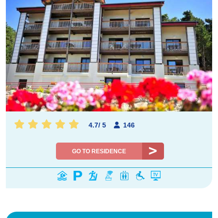
4.7
/
5
146
GO TO RESIDENCE