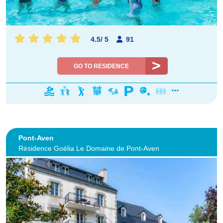
4.5
/
5
91
GO TO RESIDENCE
Pont-Aven
Résidence Goélia Le Domaine de Pont-Aven