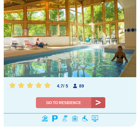
4.7
/
5
89
GO TO RESIDENCE