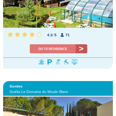
4.1
/
5
71
GO TO RESIDENCE
Gordes
Goélia Le Domaine du Moulin Blanc