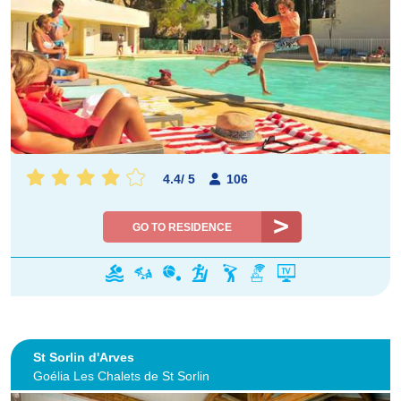
4.4
/
5
106
GO TO RESIDENCE
St Sorlin d'Arves
Goélia Les Chalets de St Sorlin