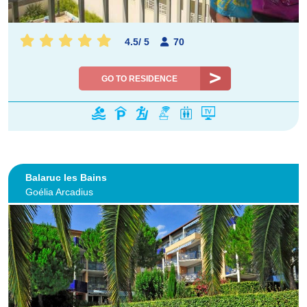
4.5
/
5
70
GO TO RESIDENCE
Balaruc les Bains
Goélia Arcadius