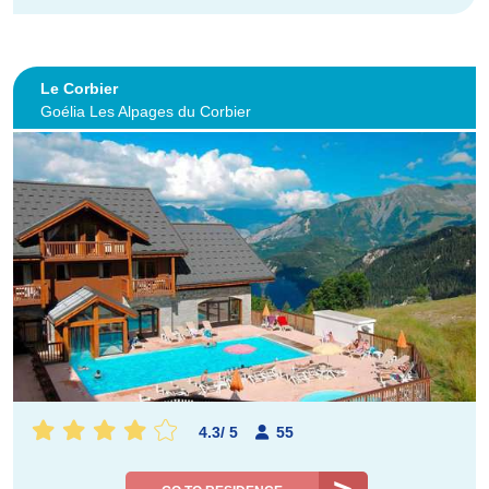
Le Corbier
Goélia Les Alpages du Corbier
4.3
/
5
55