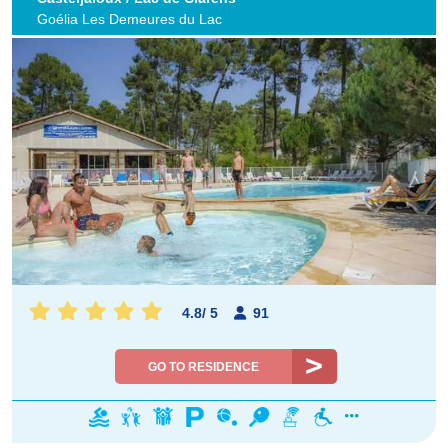
Goélia Les Demeures du Lac
4.8
/
5
91
GO TO RESIDENCE