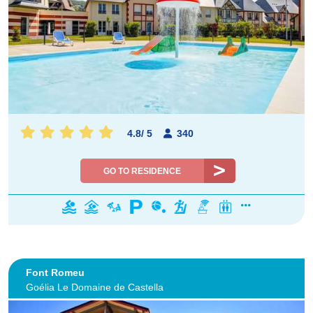
4.8
/
5
340
GO TO RESIDENCE
Font Romeu
Goélia Le Domaine de Castella