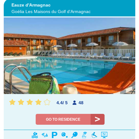
Eauze d'Armagnac
Goélia Les Maisons du Golf d'Armagnac
4.4
/
5
48
GO TO RESIDENCE