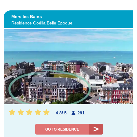
Mers les Bains
Résidence Goélia Belle Epoque
4.8
/
5
291
GO TO RESIDENCE