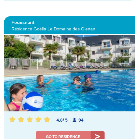
Fouesnant
Résidence Goélia Le Domaine des Glenan
4.8
/
5
94
GO TO RESIDENCE