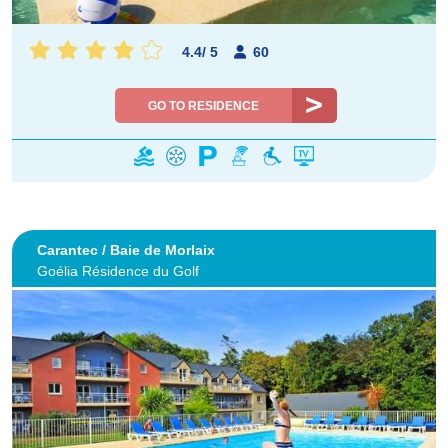
4.4
/
5
60
GO TO RESIDENCE
Carantec / Baie de Morlaix
Goélia Résidence du Golf