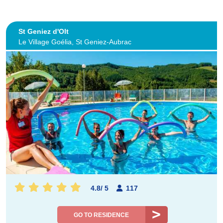
St Geniez d'Olt
Le Village Goélia, St Geniez-Aubrac
4.8
/
5
117
GO TO RESIDENCE