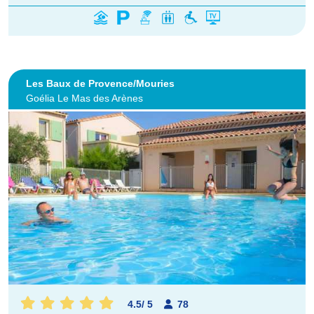
Les Baux de Provence/Mouries
Goélia Le Mas des Arènes
4.5
/
5
78