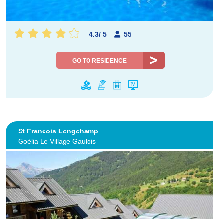
4.3
/
5
55
GO TO RESIDENCE
St Francois Longchamp
Goélia Le Village Gaulois