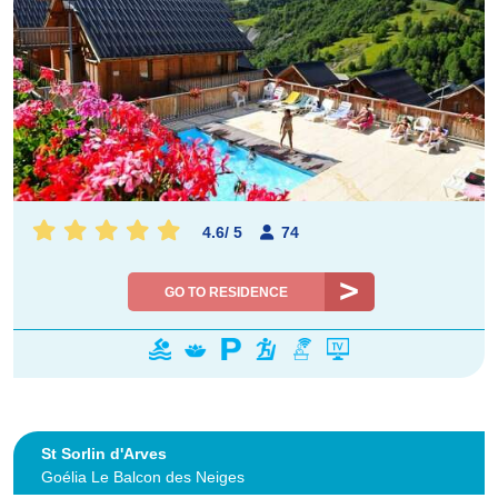
4.6
/
5
74
GO TO RESIDENCE
St Sorlin d'Arves
Goélia Le Balcon des Neiges