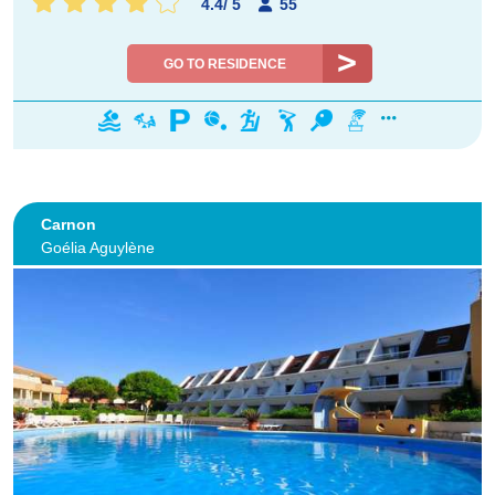
4.4
/
5
55
GO TO RESIDENCE
Carnon
Goélia Aguylène