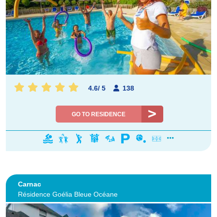
4.6
/
5
138
GO TO RESIDENCE
Carnac
Résidence Goélia Bleue Océane