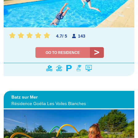
4.7
/
5
143
GO TO RESIDENCE
Batz sur Mer
Résidence Goélia Les Voiles Blanches