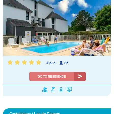
4.5
/
5
85
GO TO RESIDENCE
Casteljaloux / Lac de Clarens