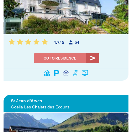
4.7
/
5
54
GO TO RESIDENCE
St Jean d'Arves
Goelia Les Chalets des Ecourts