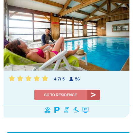
4.7
/
5
56
GO TO RESIDENCE