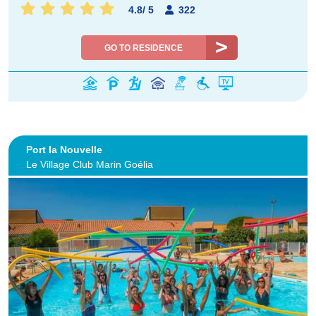
4.8
/
5
322
GO TO RESIDENCE
Port la Nouvelle
Le Village Club Marin Goélia