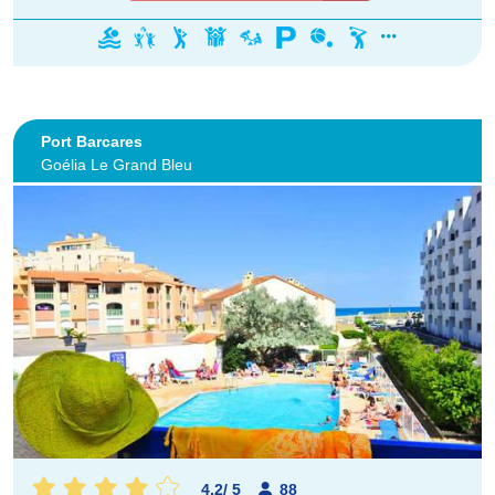
Port Barcares
Goélia Le Grand Bleu
4.2
/
5
88