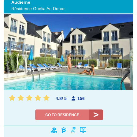
Audierne
Résidence Goélia An Douar
4.8
/
5
156
GO TO RESIDENCE