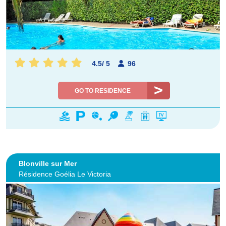
4.5
/
5
96
GO TO RESIDENCE
Blonville sur Mer
Résidence Goélia Le Victoria