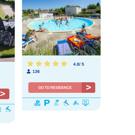
4.8
/
5
136
GO TO RESIDENCE