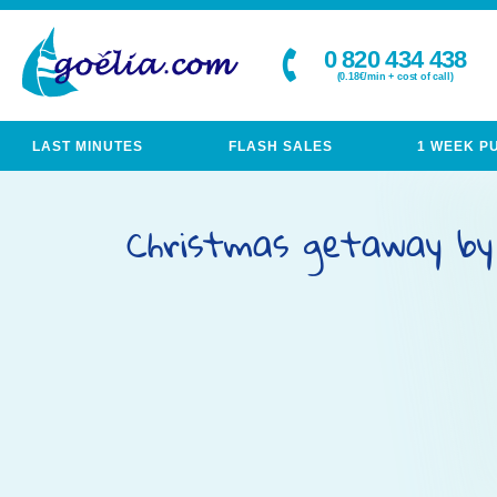
0 820 434 438
(0.18€/min + cost of call)
LAST MINUTES
FLASH SALES
1 WEEK P
Christmas getaway by