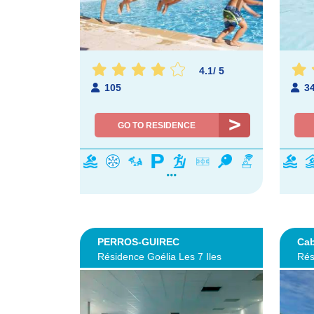
4.1
/
5
105
3
GO TO RESIDENCE
PERROS-GUIREC
Ca
Résidence Goélia Les 7 Iles
Rés