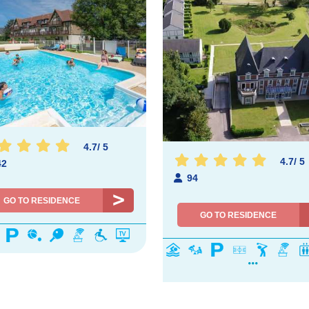
4.7
/
5
4.7
/
5
42
94
GO TO RESIDENCE
GO TO RESIDENCE