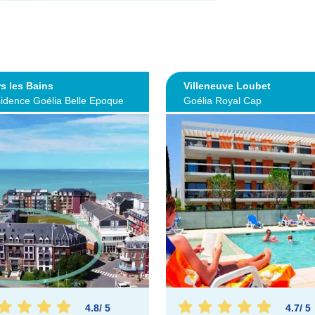
s les Bains
Villeneuve Loubet
idence Goélia Belle Epoque
Goélia Royal Cap
4.8
/
5
4.7
/
5