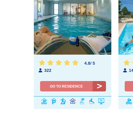
4.8
/
5
322
1
GO TO RESIDENCE