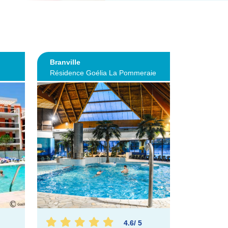
Branville
Résidence Goélia La Pommeraie
4.6
/
5