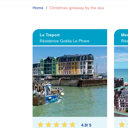
Home
Christmas getaway by the sea
Le Treport
Mer
Résidence Goélia Le Phare
Rés
4.9
/
5