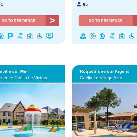
91
65
GO TO RESIDENCE
GO TO RESIDENCE
nville sur Mer
Roquebrune sur Argens
idence Goélia Le Victoria
Goélia Le Village Azur