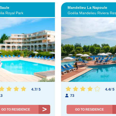
Baule
Mandelieu La Napoule
lia Royal Park
Goélia Mandelieu Riviera Res
4.7
/
5
4.4
/
5
13
73
GO TO RESIDENCE
GO TO RESIDENCE