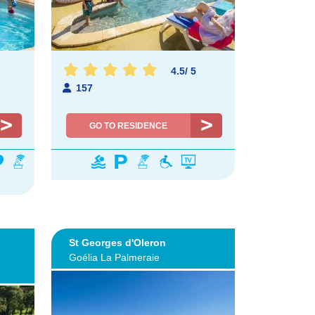
4.5
/
5
157
GO TO RESIDENCE
St Georges d'Oleron
Goélia La Palmeraie