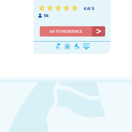
4.6
/
5
56
GO TO RESIDENCE