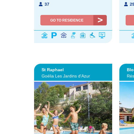
37
2
GO TO RESIDENCE
St Raphael
Blo
Goélia Les Jardins d'Azur
Rés