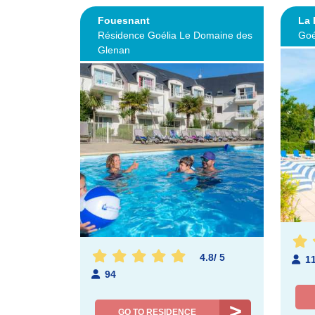
Fouesnant
La 
Résidence Goélia Le Domaine des
Goé
Glenan
4.8
/
5
1
94
GO TO RESIDENCE