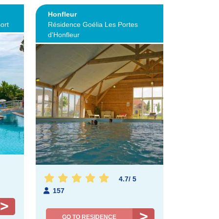
Honfleur
ort
Résidence Goélia Les Portes
d'Honfleur
4.7
/
5
157
GO TO RESIDENCE