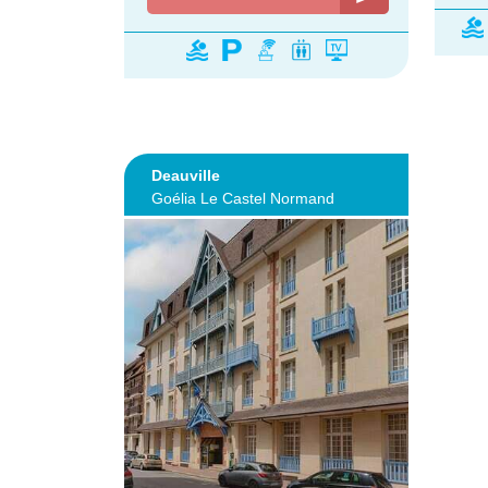
Deauville
Goélia Le Castel Normand