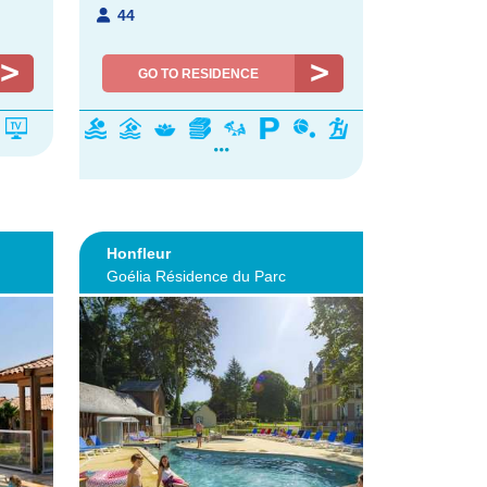
44
GO TO RESIDENCE
Honfleur
Goélia Résidence du Parc