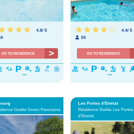
4.8
/
5
4.4
/
5
40
55
GO TO RESIDENCE
GO TO RESIDENCE
bourg
Les Portes d'Etretat
idence Goélia Green Panorama
Résidence Goélia Les Portes
d'Etretat