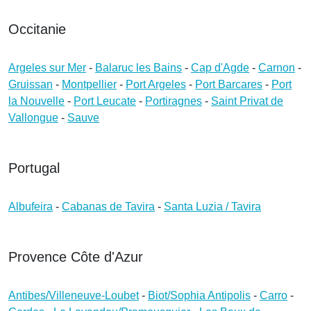
Occitanie
Argeles sur Mer
-
Balaruc les Bains
-
Cap d'Agde
-
Carnon
-
Gruissan
-
Montpellier
-
Port Argeles
-
Port Barcares
-
Port
la Nouvelle
-
Port Leucate
-
Portiragnes
-
Saint Privat de
Vallongue
-
Sauve
Portugal
Albufeira
-
Cabanas de Tavira
-
Santa Luzia / Tavira
Provence Côte d'Azur
Antibes/Villeneuve-Loubet
-
Biot/Sophia Antipolis
-
Carro
-