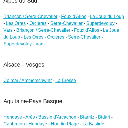
Alpes du Sud
Briançon / Serre-Chevalier
-
Foux d'Allos
-
La Joue du Loup
-
Les Orres
-
Orcières
-
Serre-Chevalier
-
Superdevoluy
-
Vars
-
Briançon / Serre-Chevalier
-
Foux d'Allos
-
La Joue
du Loup
-
Les Orres
-
Orcières
-
Serre-Chevalier
-
Superdevoluy
-
Vars
Alsace - Vosges
Colmar / Ammerschwihr
-
La Bresse
Aquitaine-Pays Basque
Hendaye
-
Arès / Bassin d'Arcachon
-
Biarritz
-
Bidart
-
Capbreton
-
Hendaye
-
Hourtin Plage
-
La Bastide