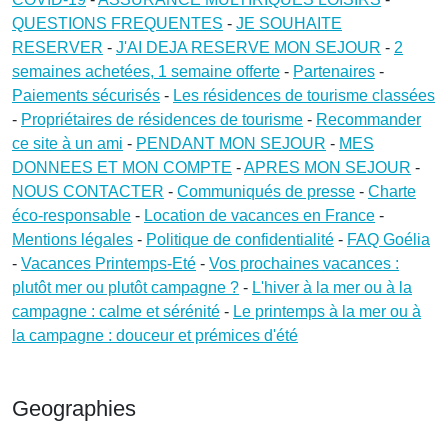
QUESTIONS FREQUENTES
-
JE SOUHAITE
RESERVER
-
J'AI DEJA RESERVE MON SEJOUR
-
2
semaines achetées, 1 semaine offerte
-
Partenaires
-
Paiements sécurisés
-
Les résidences de tourisme classées
-
Propriétaires de résidences de tourisme
-
Recommander
ce site à un ami
-
PENDANT MON SEJOUR
-
MES
DONNEES ET MON COMPTE
-
APRES MON SEJOUR
-
NOUS CONTACTER
-
Communiqués de presse
-
Charte
éco-responsable
-
Location de vacances en France
-
Mentions légales
-
Politique de confidentialité
-
FAQ Goélia
-
Vacances Printemps-Eté
-
Vos prochaines vacances :
plutôt mer ou plutôt campagne ?
-
L'hiver à la mer ou à la
campagne : calme et sérénité
-
Le printemps à la mer ou à
la campagne : douceur et prémices d'été
Geographies