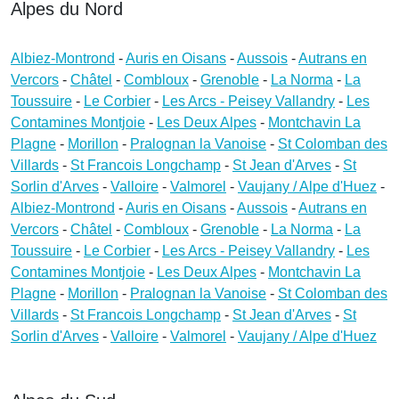
Alpes du Nord
Albiez-Montrond
-
Auris en Oisans
-
Aussois
-
Autrans en
Vercors
-
Châtel
-
Combloux
-
Grenoble
-
La Norma
-
La
Toussuire
-
Le Corbier
-
Les Arcs - Peisey Vallandry
-
Les
Contamines Montjoie
-
Les Deux Alpes
-
Montchavin La
Plagne
-
Morillon
-
Pralognan la Vanoise
-
St Colomban des
Villards
-
St Francois Longchamp
-
St Jean d'Arves
-
St
Sorlin d'Arves
-
Valloire
-
Valmorel
-
Vaujany / Alpe d'Huez
-
Albiez-Montrond
-
Auris en Oisans
-
Aussois
-
Autrans en
Vercors
-
Châtel
-
Combloux
-
Grenoble
-
La Norma
-
La
Toussuire
-
Le Corbier
-
Les Arcs - Peisey Vallandry
-
Les
Contamines Montjoie
-
Les Deux Alpes
-
Montchavin La
Plagne
-
Morillon
-
Pralognan la Vanoise
-
St Colomban des
Villards
-
St Francois Longchamp
-
St Jean d'Arves
-
St
Sorlin d'Arves
-
Valloire
-
Valmorel
-
Vaujany / Alpe d'Huez