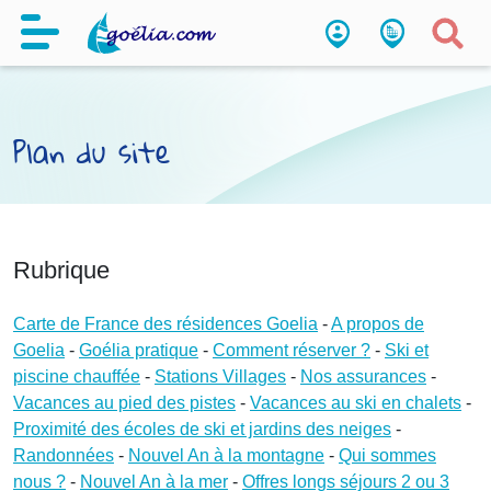
Plan du site
Rubrique
Carte de France des résidences Goelia
-
A propos de
Goelia
-
Goélia pratique
-
Comment réserver ?
-
Ski et
piscine chauffée
-
Stations Villages
-
Nos assurances
-
Vacances au pied des pistes
-
Vacances au ski en chalets
-
Proximité des écoles de ski et jardins des neiges
-
Randonnées
-
Nouvel An à la montagne
-
Qui sommes
nous ?
-
Nouvel An à la mer
-
Offres longs séjours 2 ou 3