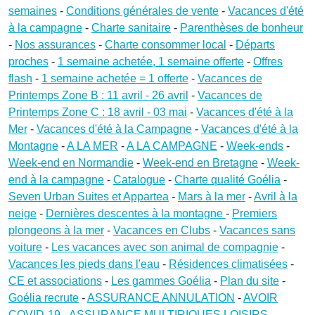
semaines
-
Conditions générales de vente
-
Vacances d'été
à la campagne
-
Charte sanitaire
-
Parenthèses de bonheur
-
Nos assurances
-
Charte consommer local
-
Départs
proches
-
1 semaine achetée, 1 semaine offerte
-
Offres
flash
-
1 semaine achetée = 1 offerte
-
Vacances de
Printemps Zone B : 11 avril - 26 avril
-
Vacances de
Printemps Zone C : 18 avril - 03 mai
-
Vacances d'été à la
Mer
-
Vacances d'été à la Campagne
-
Vacances d'été à la
Montagne
-
A LA MER
-
A LA CAMPAGNE
-
Week-ends
-
Week-end en Normandie
-
Week-end en Bretagne
-
Week-
end à la campagne
-
Catalogue
-
Charte qualité Goélia
-
Seven Urban Suites et Appartea
-
Mars à la mer
-
Avril à la
neige
-
Dernières descentes à la montagne
-
Premiers
plongeons à la mer
-
Vacances en Clubs
-
Vacances sans
voiture
-
Les vacances avec son animal de compagnie
-
Vacances les pieds dans l'eau
-
Résidences climatisées
-
CE et associations
-
Les gammes Goélia
-
Plan du site
-
Goélia recrute
-
ASSURANCE ANNULATION
-
AVOIR
COVID-19
-
ASSURANCE MULTIRIQUES LOISIRS
-