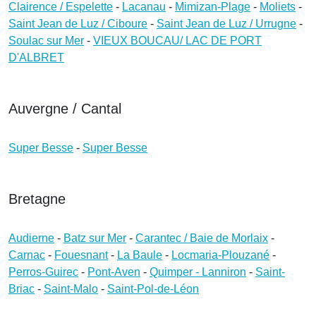
Clairence / Espelette
-
Lacanau
-
Mimizan-Plage
-
Moliets
-
Saint Jean de Luz / Ciboure
-
Saint Jean de Luz / Urrugne
-
Soulac sur Mer
-
VIEUX BOUCAU/ LAC DE PORT
D'ALBRET
Auvergne / Cantal
Super Besse
-
Super Besse
Bretagne
Audierne
-
Batz sur Mer
-
Carantec / Baie de Morlaix
-
Carnac
-
Fouesnant
-
La Baule
-
Locmaria-Plouzané
-
Perros-Guirec
-
Pont-Aven
-
Quimper - Lanniron
-
Saint-
Briac
-
Saint-Malo
-
Saint-Pol-de-Léon