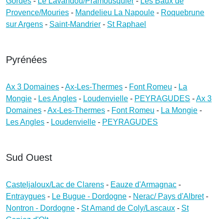
Gordes
-
Le Lavandou/Pramousquier
-
Les Baux de
Provence/Mouries
-
Mandelieu La Napoule
-
Roquebrune
sur Argens
-
Saint-Mandrier
-
St Raphael
Pyrénées
Ax 3 Domaines
-
Ax-Les-Thermes
-
Font Romeu
-
La
Mongie
-
Les Angles
-
Loudenvielle
-
PEYRAGUDES
-
Ax 3
Domaines
-
Ax-Les-Thermes
-
Font Romeu
-
La Mongie
-
Les Angles
-
Loudenvielle
-
PEYRAGUDES
Sud Ouest
Casteljaloux/Lac de Clarens
-
Eauze d'Armagnac
-
Entraygues
-
Le Bugue - Dordogne
-
Nerac/ Pays d'Albret
-
Nontron - Dordogne
-
St Amand de Coly/Lascaux
-
St