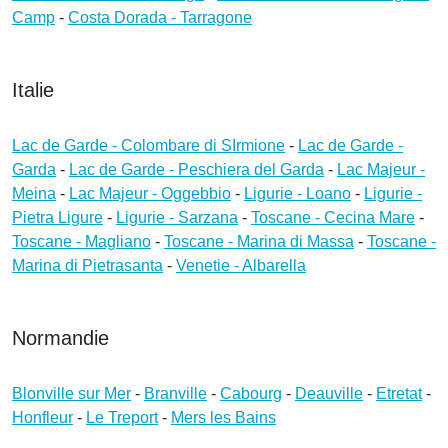
Camp
-
Costa Dorada - Tarragone
Italie
Lac de Garde - Colombare di SIrmione
-
Lac de Garde -
Garda
-
Lac de Garde - Peschiera del Garda
-
Lac Majeur -
Meina
-
Lac Majeur - Oggebbio
-
Ligurie - Loano
-
Ligurie -
Pietra Ligure
-
Ligurie - Sarzana
-
Toscane - Cecina Mare
-
Toscane - Magliano
-
Toscane - Marina di Massa
-
Toscane -
Marina di Pietrasanta
-
Venetie - Albarella
Normandie
Blonville sur Mer
-
Branville
-
Cabourg
-
Deauville
-
Etretat
-
Honfleur
-
Le Treport
-
Mers les Bains