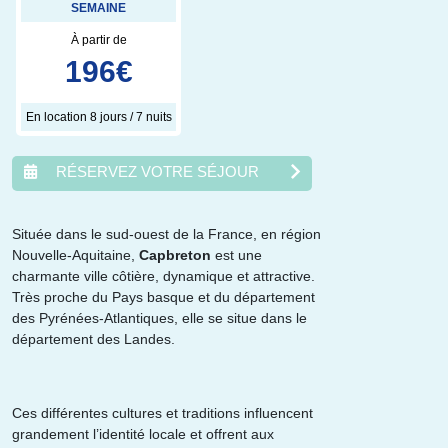
SEMAINE
À partir de
196
€
En location 8 jours / 7 nuits
RÉSERVEZ VOTRE SÉJOUR
Située dans le sud-ouest de la France, en région
Nouvelle-Aquitaine,
Capbreton
est une
août
2026
charmante ville côtière, dynamique et attractive.
Très proche du Pays basque et du département
lun.
mar.
mer.
jeu.
ven.
sam.
dim.
des Pyrénées-Atlantiques, elle se situe dans le
1
2
département des Landes.
3
4
5
6
7
8
9
10
11
12
13
14
15
16
17
18
19
20
21
22
23
24
25
26
27
28
29
30
Ces différentes cultures et traditions influencent
31
grandement l’identité locale et offrent aux