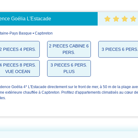
nce Goélia L'Estacade
taine-Pays Basque • Capbreton
4.9/5
4.9/5
4
2 PIECES CABINE 6
2 PIECES 4 PERS.
3 PIECES 6 PERS
PERS.
L'accueil
La résidence
Votre
4 PIECES 8 PERS.
3 PIECES 6 PERS.
VUE OCEAN
PLUS
dence Goélia 4* L'Estacade directement sur le front de mer, à 50 m de la plage av
ine extérieure chauffée à Capbreton. Profitez d'appartements climatisés au cœur d
des.