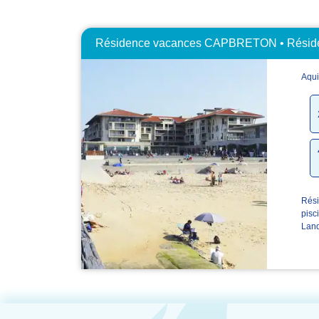
Résidence vacances CAPBRETON • Réside
Aqui
Rési
pisc
Lan