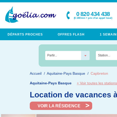
0 820 434 438
(0.18€/min + prix d'un appel local)
DÉPARTS PROCHES
OFFRES FLASH
1 SEMAIN
Partir...
Station...
Accueil
Aquitaine-Pays Basque
Capbreton
Aquitaine-Pays Basque
+ Voir toutes les stations
Location de vacances à
VOIR LA RÉSIDENCE