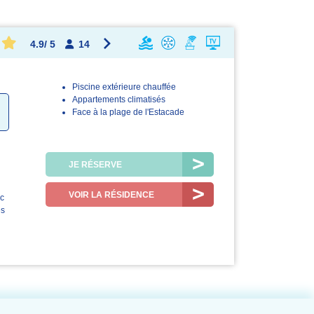
4.9
/
5
14
Piscine extérieure chauffée
.9/5
4.8/5
4.9/5
Appartements climatisés
.
Face à la plage de l'Estacade
 séjour
Le logement
La station /
la région
JE RÉSERVE
VOIR LA RÉSIDENCE
ec
es