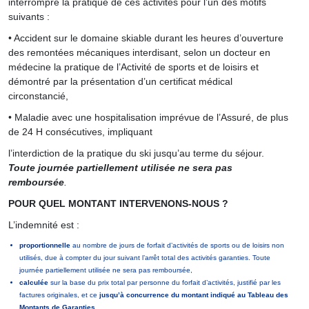
interrompre la pratique de ces activités pour l’un des motifs
suivants :
• Accident sur le domaine skiable durant les heures d’ouverture
des remontées mécaniques interdisant, selon un docteur en
médecine la pratique de l’Activité de sports et de loisirs et
démontré par la présentation d’un certificat médical
circonstancié,
• Maladie avec une hospitalisation imprévue de l’Assuré, de plus
de 24 H consécutives, impliquant
l’interdiction de la pratique du ski jusqu’au terme du séjour.
Toute journée partiellement utilisée ne sera pas
remboursée
.
POUR QUEL MONTANT INTERVENONS-NOUS ?
L’indemnité est :
proportionnelle
au nombre de jours de forfait d’activités de sports ou de loisirs non
utilisés, due à compter du jour suivant l’arrêt total des activités garanties. Toute
journée partiellement utilisée ne sera pas remboursée,
calculée
sur la base du prix total par personne du forfait d’activités, justifié par les
factures originales, et ce
jusqu’à concurrence du montant indiqué au Tableau des
Montants de Garanties.