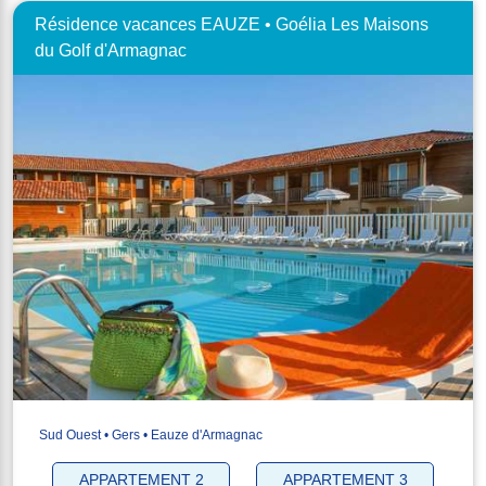
Résidence vacances EAUZE • Goélia Les Maisons
du Golf d'Armagnac
Sud Ouest • Gers • Eauze d'Armagnac
APPARTEMENT 2
APPARTEMENT 3