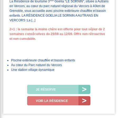
La Résidence de tourisme 3*** Goélia "LE SORNIN", située à Autrans
en Vercors, au cœur du parc naturel régional du Vercors à 40km de
Grenoble, vous accueille avec piscine extérieure chauffée et bassin
enfants. LA RÉSIDENCE GOELIA LE SORNIN A AUTRANS EN
VERCORS :La [...]
2=1 : la semaine la moins chère est offerte pour tout séjour de 2
semaines consécutives du 29/08 au 12/09. Offre non rétroactive
et non cumulable.
Piscine extérieure chauffée et bassin enfants
Au cœur du Parc naturel du Vercors
Une station village dynamique
JE RÉSERVE
VOIR LA RÉSIDENCE