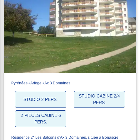
Pyrénées • Ariège • Ax 3 Domaines
STUDIO CABINE 2/4
STUDIO 2 PERS.
PERS.
2 PIECES CABINE 6
PERS.
Résidence 2* Les Balcons d'Ax 3 Domaines, située à Bonascre,