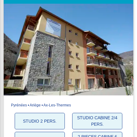
Pyrénées • Ariège • Ax-Les-Thermes
STUDIO CABINE 2/4
STUDIO 2 PERS.
PERS.
2 PIECES CABINE 6