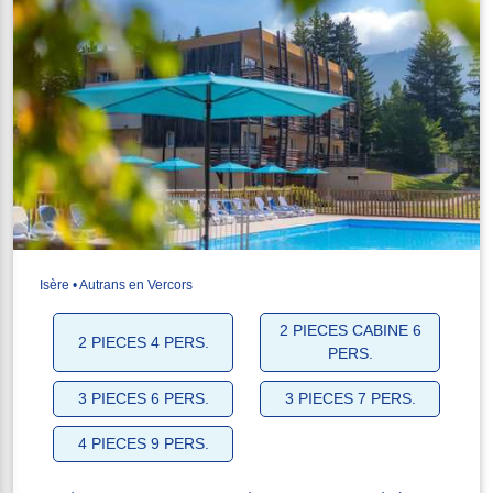
Isère • Autrans en Vercors
2 PIECES CABINE 6
2 PIECES 4 PERS.
PERS.
3 PIECES 6 PERS.
3 PIECES 7 PERS.
4 PIECES 9 PERS.