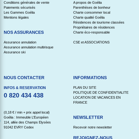
Conditions générales de vente
A propos de Goélia
Paiements sécurisés
Parenthèses de bonheur
Les Gammes Goélia
Charte consommer local
Mentions légales
Charte qualité Goélia
Résidences de tourisme classées
Propriétaires de résidences
NOS ASSURANCES
Charte éco-responsable
Assurance annulation
CSE et ASSOCIATIONS
Assurance annulation multirisque
Assurance ski
NOUS CONTACTER
INFORMATIONS
INFOS & RESERVATION
PLAN DU SITE
POLITIQUE DE CONFIDENTIALITE
0 820 434 438
LOCATION DE VACANCES EN
FRANCE
(0,18 € / min + prix appel local)
NEWSLETTER
Goélia : Immeuble L’Européen
114, allée des Champs Elysées
91042 EVRY Cedex
Recevoir notre newsletter
REJOIGNEZ-NOUS