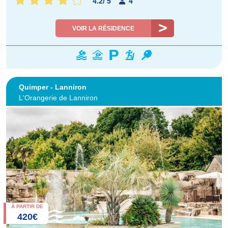
4.2
/
5
4
VOIR LA RÉSIDENCE
Quimper - Lanniron
L'Orangerie de Lanniron
À PARTIR DE
420€