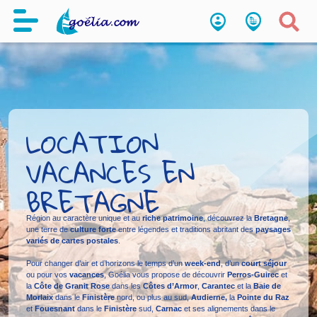
LOCATION
VACANCES EN
BRETAGNE
Région au caractère unique et au
riche patrimoine
, découvrez la
Bretagne
,
une terre de
culture forte
entre légendes et traditions abritant des
paysages
variés de cartes postales
.
Pour changer d’air et d’horizons le temps d’un
week-end
, d’un
court séjour
ou pour vos
vacances
, Goélia vous propose de découvrir
Perros-Guirec
et
la
Côte de Granit Rose
dans les
Côtes d’Armor
,
Carantec
et la
Baie de
Morlaix
dans le
Finistère
nord, ou plus au sud,
Audierne,
la
Pointe du Raz
et
Fouesnant
dans le
Finistère
sud,
Carnac
et ses alignements dans le