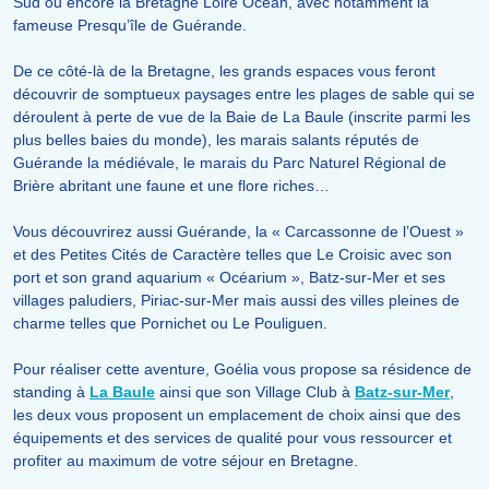
Sud ou encore la Bretagne Loire Océan, avec notamment la
fameuse Presqu’île de Guérande.
De ce côté-là de la Bretagne, les grands espaces vous feront
découvrir de somptueux paysages entre les plages de sable qui se
déroulent à perte de vue de la Baie de La Baule (inscrite parmi les
plus belles baies du monde), les marais salants réputés de
Guérande la médiévale, le marais du Parc Naturel Régional de
Brière abritant une faune et une flore riches…
Vous découvrirez aussi Guérande, la « Carcassonne de l’Ouest »
et des Petites Cités de Caractère telles que Le Croisic avec son
port et son grand aquarium « Océarium », Batz-sur-Mer et ses
villages paludiers, Piriac-sur-Mer mais aussi des villes pleines de
charme telles que Pornichet ou Le Pouliguen.
Pour réaliser cette aventure, Goélia vous propose sa résidence de
standing à
La Baule
ainsi que son Village Club à
Batz-sur-Mer
,
les deux vous proposent un emplacement de choix ainsi que des
équipements et des services de qualité pour vous ressourcer et
profiter au maximum de votre séjour en Bretagne.