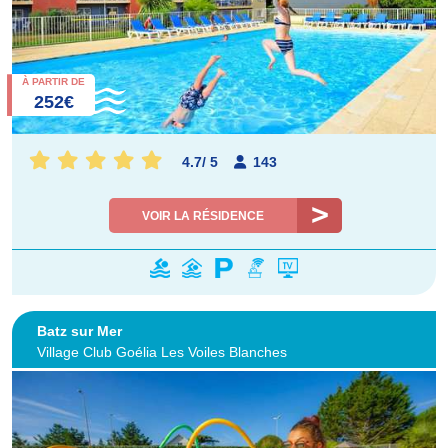
À PARTIR DE
252€
4.7
/
5
143
VOIR LA RÉSIDENCE
Batz sur Mer
Village Club Goélia Les Voiles Blanches