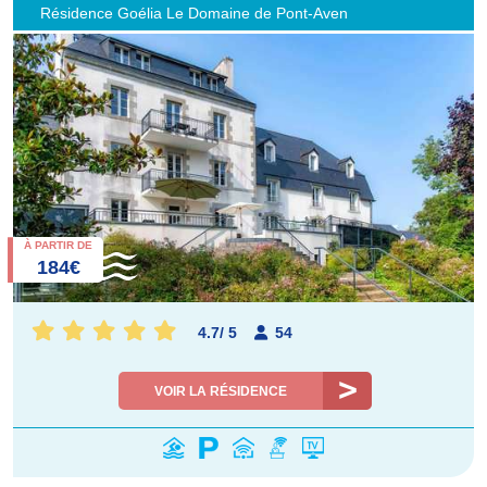
Résidence Goélia Le Domaine de Pont-Aven
À PARTIR DE
184€
4.7
/
5
54
VOIR LA RÉSIDENCE