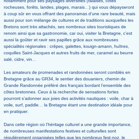
notamment pour ses paysages diversifiés (falaises, côtes
rocheuses, forêts, landes, plages, marais…) qui vous dépayseront
à coup sûr en vous offrant des panoramas d’une rare beauté, mais
aussi pour son mélange de cultures et de traditions auxquelles les
Bretons sont très attachés, ses nombreux sites touristiques de
renom ainsi que sa gastronomie, car oui, visiter la Bretagne, c’est
aussi la goûter et ravir ses papilles grâce aux nombreuses
spécialités régionales : crêpes, galettes, kouign-amann, huîtres,
coquilles Saint-Jacques et autres fruits de mer, caramel au beurre
salé, cidre, vin...
Les amateurs de promenades et randonnées seront comblés en
Bretagne grâce au GR34, le sentier des douaniers, chemin de
Grande Randonnée préféré des français bordant l’ensemble des
côtes bretonnes. Ceux à la recherche de sensations fortes
pourront s’adonner aux joies des activités nautiques : voile, char à
voile, surf, paddle… la Bretagne étant une destination idéale pour
en pratiquer.
Dans cette région où l’héritage culturel a une grande importance,
de nombreuses manifestations festives et culturelles sont
régulièrement organisées telles que les nombreux fest-noz, le