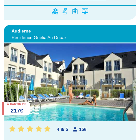
Audierne
Résidence Goélia An Douar
À PARTIR DE
217€
4.8
/
5
156