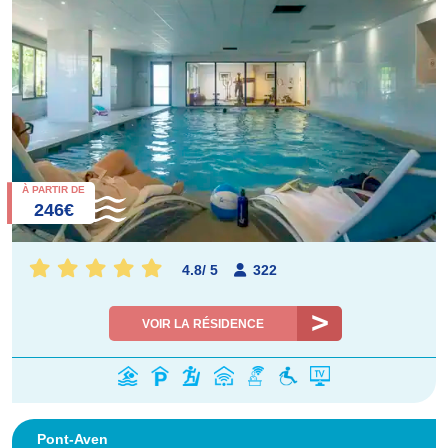
À PARTIR DE
246€
4.8
/
5
322
VOIR LA RÉSIDENCE
Pont-Aven