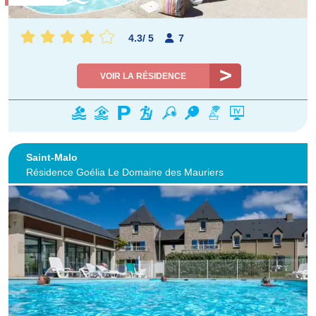
4.3
/
5
7
VOIR LA RÉSIDENCE
Saint-Malo
Résidence Goélia Le Domaine des Mauriers