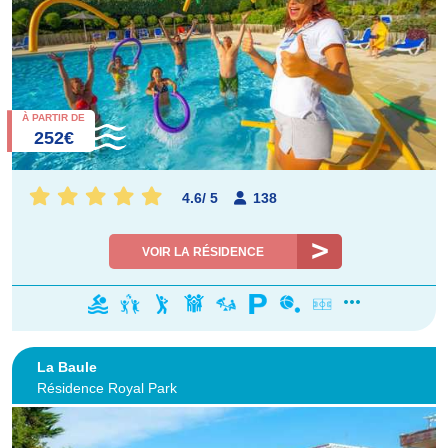
À PARTIR DE
252€
4.6
/
5
138
VOIR LA RÉSIDENCE
La Baule
Résidence Royal Park