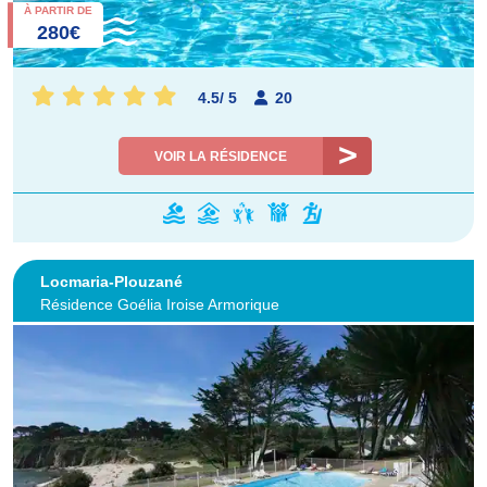
À PARTIR DE
280€
4.5
/
5
20
VOIR LA RÉSIDENCE
Locmaria-Plouzané
Résidence Goélia Iroise Armorique