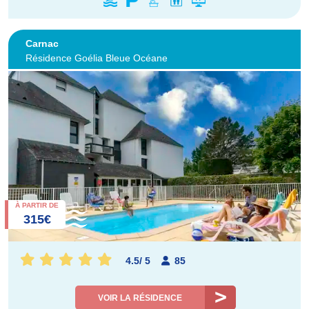
Carnac
Résidence Goélia Bleue Océane
À PARTIR DE
315€
4.5
/
5
85
VOIR LA RÉSIDENCE