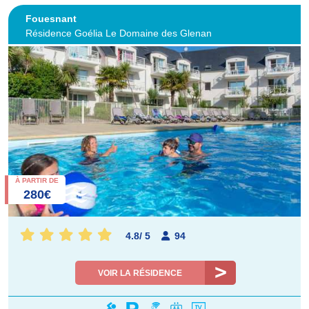
Fouesnant
Résidence Goélia Le Domaine des Glenan
À PARTIR DE
280€
4.8
/
5
94
VOIR LA RÉSIDENCE