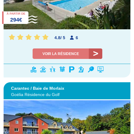
À PARTIR DE
294€
4.8
/
5
6
VOIR LA RÉSIDENCE
Carantec / Baie de Morlaix
Goélia Résidence du Golf