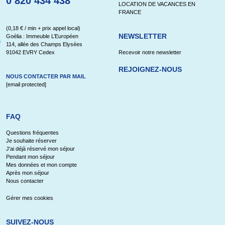
0 820 434 438
LOCATION DE VACANCES EN
FRANCE
(0,18 € / min + prix appel local)
NEWSLETTER
Goélia : Immeuble L’Européen
114, allée des Champs Elysées
91042 EVRY Cedex
Recevoir notre newsletter
REJOIGNEZ-NOUS
NOUS CONTACTER PAR MAIL
[email protected]
FAQ
Questions fréquentes
Je souhaite réserver
J'ai déjà réservé mon séjour
Pendant mon séjour
Mes données et mon compte
Après mon séjour
Nous contacter
Gérer mes cookies
SUIVEZ-NOUS