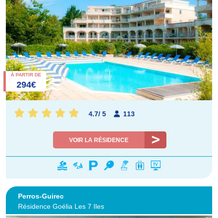
À PARTIR DE
294€
4.7
/
5
113
VOIR LA RÉSIDENCE
Perros-Guirec
Résidence Goélia Les 7 Iles