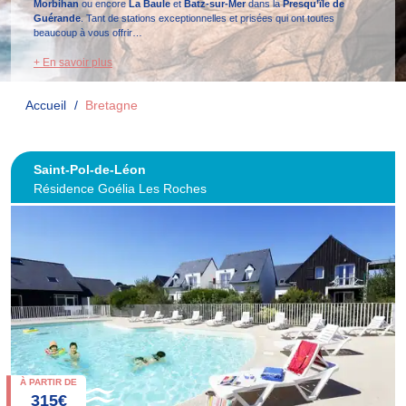
Morbihan
ou encore
La Baule
et
Batz-sur-Mer
dans la
Presqu’île de
Guérande
. Tant de stations exceptionnelles et prisées qui ont toutes
beaucoup à vous offrir…
+ En savoir plus
Accueil
Bretagne
Saint-Pol-de-Léon
Résidence Goélia Les Roches
À PARTIR DE
315€