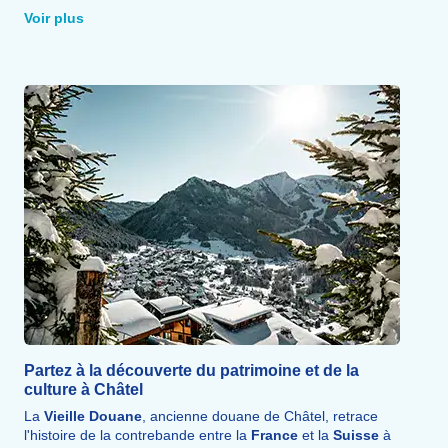
entre la France et la Suisse, sont adaptés à tous les
Voir plus
niveaux, de la promenade d'une heure à la
randonnée
sportive
de 4 à 5 heures.
Chaque semaine, des sorties encadrées par des moniteurs
diplômés permettent de partir à la découverte de la faune
et des paysages, en demi-journée ou en journée.
Sensations fortes
garanties avec le
Fantasticable
,
unique dans les Alpes : confortablement installé dans un
harnais, on survole le hameau de
Plaine-Dranse
à près de
100 km/h et jusqu'à 140 m de haut.
Partez à la découverte du patrimoine et de la
culture à Châtel
La
Vieille Douane
, ancienne douane de Châtel, retrace
l'histoire de la contrebande entre la
France
et la
Suisse
à