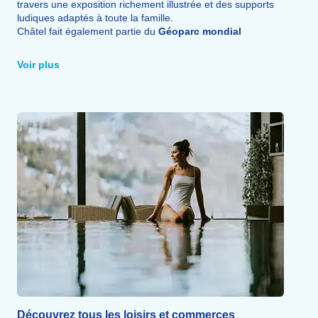
travers une exposition richement illustrée et des supports
ludiques adaptés à toute la famille.
Châtel fait également partie du
Géoparc mondial
UNESCO
du Chablais
, un territoire reconnu pour la
richesse de son
patrimoine naturel
,
géologique
et
Voir plus
culturel
. C'est l'occasion de découvrir des paysages
remarquables
et les
traditions
qui façonnent la vallée.
Découvrez tous les loisirs et commerces