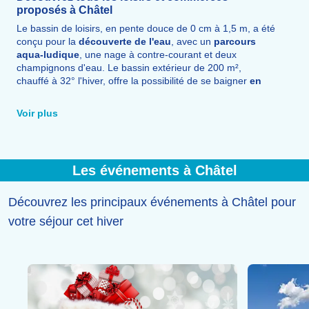
proposés à Châtel
Le bassin de loisirs, en pente douce de 0 cm à 1,5 m, a été
conçu pour la
découverte de l'eau
, avec un
parcours
aqua-ludique
, une nage à contre-courant et deux
champignons d'eau. Le bassin extérieur de 200 m²,
chauffé à 32° l'hiver, offre la possibilité de se baigner
en
plein air
avec une vue imprenable sur la vallée, dans une
ambiance extraordinaire de neige au pied des pistes.
Voir plus
Châtel Tonic Club
propose quant à lui des
activités de
remise en forme
et de
bien-être.
Pour les enfants de 2 à 12 ans,
Châtel Indoor Kids Park
est une plaine de jeux indoor de 400 m², couverte,
Les événements à Châtel
chauffée et entièrement sécurisée.
Découvrez les principaux événements à Châtel pour
votre séjour cet hiver