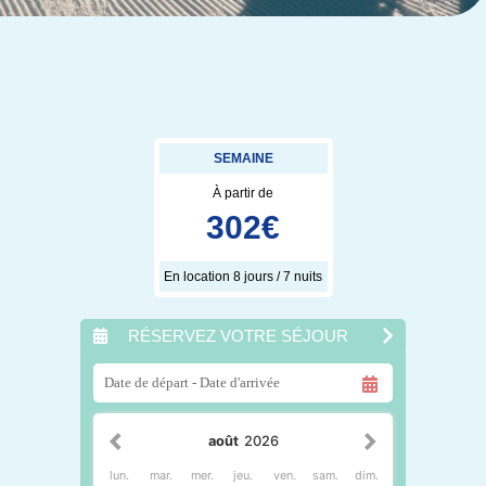
SEMAINE
À partir de
302
€
En location 8 jours / 7 nuits
RÉSERVEZ VOTRE SÉJOUR
août
2026
lun.
mar.
mer.
jeu.
ven.
sam.
dim.