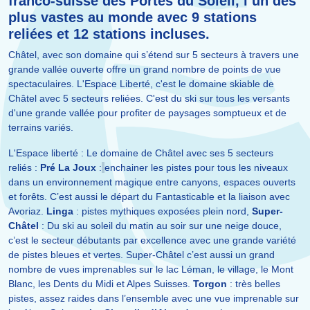
franco-suisse des Portes du Soleil, l’un des
plus vastes au monde avec 9 stations
reliées et 12 stations incluses.
Châtel, avec son domaine qui s’étend sur 5 secteurs à travers une
grande vallée ouverte offre un grand nombre de points de vue
spectaculaires. L'Espace Liberté, c'est le domaine skiable de
Châtel avec 5 secteurs reliées. C'est du ski sur tous les versants
d'une grande vallée pour profiter de paysages somptueux et de
terrains variés.
L'Espace liberté : Le domaine de Châtel avec ses 5 secteurs
reliés :
Pré La Joux
:
enchainer les pistes pour tous les niveaux
dans un environnement magique entre canyons, espaces ouverts
et forêts. C’est aussi le départ du Fantasticable et la liaison avec
Avoriaz.
Linga
: pistes mythiques exposées plein nord,
Super-
Châtel
: Du ski au soleil du matin au soir sur une neige douce,
c’est le secteur débutants par excellence avec une grande variété
de pistes bleues et vertes. Super-Châtel c’est aussi un grand
nombre de vues imprenables sur le lac Léman, le village, le Mont
Blanc, les Dents du Midi et Alpes Suisses.
Torgon
: très belles
pistes, assez raides dans l’ensemble avec une vue imprenable sur