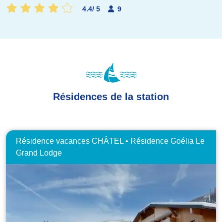
4.4
/
5
9
Résidences de la station
Résidence vacances CHÂTEL • Résidence Goélia Le
Grand Lodge