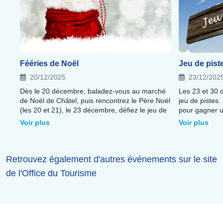
Fééries de Noël
Jeu de pist
20/12/2025
23/12/202
Dès le 20 décembre, baladez-vous au marché
Les 23 et 30 
de Noël de Châtel, puis rencontrez le Père Noël
jeu de pistes.
(les 20 et 21), le 23 décembre, défiez le jeu de
pour gagner un petit
pistes avant de vous émerveillez devant le
ce sera sur l
Voir plus
Voir plus
spectacle de Noël. Le 24 décembre, le père
sur le thème d
noel arrive à Châtel et déambulera le 25
décembre. Également au programme :
Patinoire, crèche de Noël, ateliers créatifs...
Retrouvez également d'autres événements sur le site
de l'Office du Tourisme