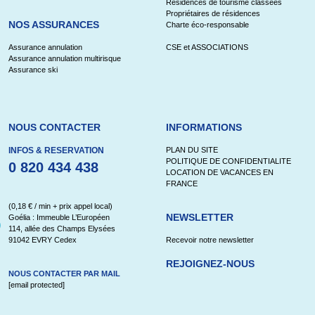
Résidences de tourisme classées
Propriétaires de résidences
NOS ASSURANCES
Charte éco-responsable
Assurance annulation
CSE et ASSOCIATIONS
Assurance annulation multirisque
Assurance ski
NOUS CONTACTER
INFORMATIONS
INFOS & RESERVATION
PLAN DU SITE
POLITIQUE DE CONFIDENTIALITE
0 820 434 438
LOCATION DE VACANCES EN
FRANCE
(0,18 € / min + prix appel local)
NEWSLETTER
Goélia : Immeuble L’Européen
114, allée des Champs Elysées
91042 EVRY Cedex
Recevoir notre newsletter
REJOIGNEZ-NOUS
NOUS CONTACTER PAR MAIL
[email protected]