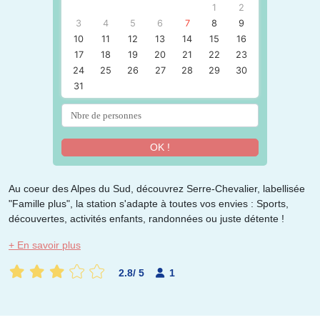
1
2
3
4
5
6
7
8
9
10
11
12
13
14
15
16
17
18
19
20
21
22
23
24
25
26
27
28
29
30
31
OK !
Au coeur des Alpes du Sud, découvrez Serre-Chevalier, labellisée
"Famille plus", la station s'adapte à toutes vos envies : Sports,
découvertes, activités enfants, randonnées ou juste détente !
+ En savoir plus
2.8
/
5
1