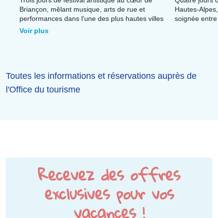
Trois jours de festival artistique au cœur de
Quatre jours d
Briançon, mêlant musique, arts de rue et
Hautes-Alpes
performances dans l'une des plus hautes villes
soignée entre
d'Europe.
Voir plus
Toutes les informations et réservations auprès de
l'Office du tourisme
Recevez des offres
exclusives pour vos
vacances !