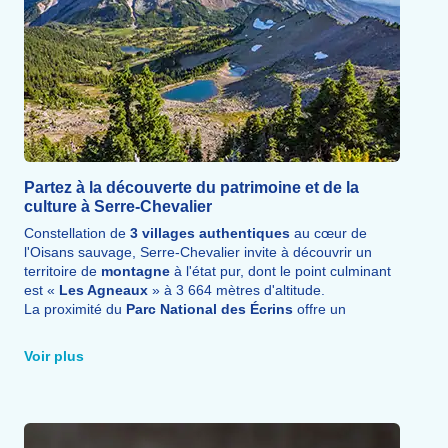
Partez à la découverte du patrimoine et de la
culture à Serre-Chevalier
Constellation de
3 villages authentiques
au cœur de
l'Oisans sauvage, Serre-Chevalier invite à découvrir un
territoire de
montagne
à l'état pur, dont le point culminant
est «
Les Agneaux
» à 3 664 mètres d'altitude.
La proximité du
Parc National des Écrins
offre un
patrimoine
naturel
exceptionnel à explorer lors de
randonnées
dans une nature sauvage et préservée.
Voir plus