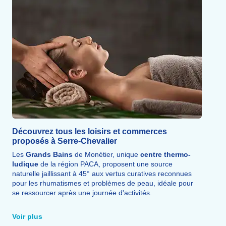
Découvrez tous les loisirs et commerces
proposés à Serre-Chevalier
Les
Grands Bains
de Monétier, unique
centre thermo-
ludique
de la région PACA, proposent une source
naturelle jaillissant à 45° aux vertus curatives reconnues
pour les rhumatismes et problèmes de peau, idéale pour
se ressourcer après une journée d'activités.
La garderie
Les Poussins
à Chantemerle accueille les
tout-petits dès 8 mois pour que les parents profitent
Voir plus
pleinement de leur
séjour
.