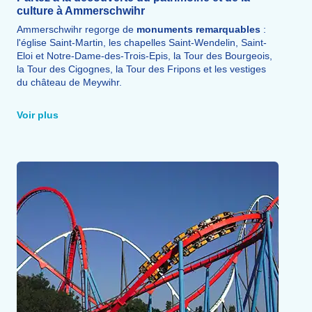
culture à Ammerschwihr
Ammerschwihr regorge de
monuments remarquables
:
l'église Saint-Martin, les chapelles Saint-Wendelin, Saint-
Eloi et Notre-Dame-des-Trois-Epis, la Tour des Bourgeois,
la Tour des Cigognes, la Tour des Fripons et les vestiges
du château de Meywihr.
La
Route des Vins d'Alsace
et ses 103 villages, la
Route
des Crêtes
et le
Parc Naturel Régional des Ballons des
Voir plus
Vosges
offrent de superbes
excursions
.
Ne manquez pas les villages voisins figurant parmi les plus
beaux d'Alsace : Kaysersberg (2,5 km), Riquewihr (8 km),
Ribeauvillé (8 km), Eguisheim (9 km) et Colmar (10 km).
Dans les environs, la Montagne des Singes, la Volerie des
Aigles, le Parc des Papillons et des Cigognes et le Château
du Haut-Kœnigsbourg méritent également le détour.