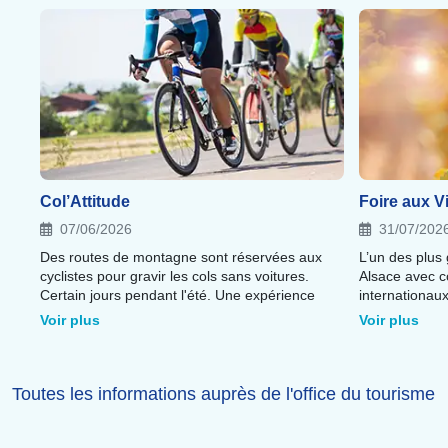
Col’Attitude
Foire aux V
07/06/2026
31/07/202
Des routes de montagne sont réservées aux
L’un des plus
cyclistes pour gravir les cols sans voitures.
Alsace avec co
Certain jours pendant l'été. Une expérience
internationaux
sportive et panoramique autour de Colmar et
Un rendez-vo
Voir plus
Voir plus
des Vosges
gastronomie e
Toutes les informations auprès de l'office du tourisme