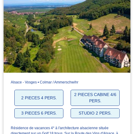
Alsace - Vosges • Colmar / Ammerschwihr
2 PIECES CABINE 4/6
2 PIECES 4 PERS.
PERS.
3 PIECES 6 PERS.
STUDIO 2 PERS.
Résidence de vacances 4* à l'architecture alsacienne située
directement sur un Golf 18 trous. Sur la Route des Vins d'Alsace, à