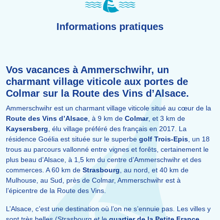
Informations pratiques
Vos vacances à Ammerschwihr, un
charmant village viticole aux portes de
Colmar sur la Route des Vins d’Alsace.
Ammerschwihr est un charmant village viticole situé au cœur de la
Route des Vins d’Alsace
, à 9 km de
Colmar
, et 3 km de
Kaysersberg
, élu village préféré des français en 2017. La
résidence Goélia est située sur le superbe
golf Trois-Epis
, un 18
trous au parcours vallonné entre vignes et forêts, certainement le
plus beau d’Alsace, à 1,5 km du centre d’Ammerschwihr et des
commerces. A 60 km de
Strasbourg
, au nord, et 40 km de
Mulhouse, au Sud, près de Colmar, Ammerschwihr est à
l’épicentre de la Route des Vins.
L’Alsace, c’est une destination où l’on ne s’ennuie pas. Les villes y
sont très belles (Strasbourg et le
quartier de la Petite France
,