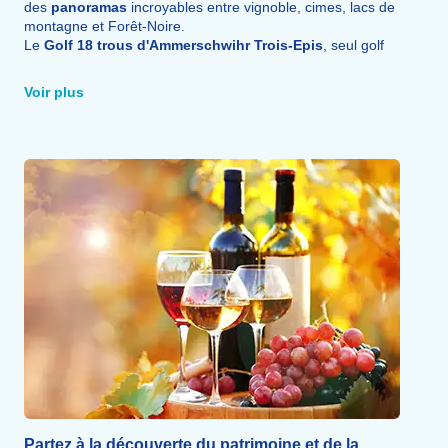
des
panoramas
incroyables entre vignoble, cimes, lacs de
montagne et Forêt-Noire.
Le
Golf 18 trous d'Ammerschwihr Trois-Epis
, seul golf
de montagne d'Alsace, accueille débutants et joueurs
confirmés dans un cadre exceptionnel entre vignes et forêt.
Voir plus
À 23,5 km, la station du Lac Blanc propose une palette
complète de
sports d'hiver
: ski alpin (14 km de pistes),
ski nordique (67 km de pistes), snowboard, snowscoot et
randonnées en raquettes. Tennis et vol en hélicoptère sur
l'Alsace complètent l'
offre sportive.
Partez à la découverte du patrimoine et de la