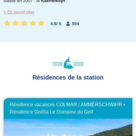
classé en 2007 : le
Kaefferkopf
.
+ En savoir plus
4.8
/
5
554
Résidences de la station
Résidence vacances COLMAR / AMMERSCHWIHR •
Résidence Goélia Le Domaine du Golf