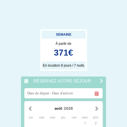
SEMAINE
À partir de
371
€
En location 8 jours / 7 nuits
RÉSERVEZ VOTRE SÉJOUR
août
2026
lun.
mar.
mer.
jeu.
ven.
sam.
dim.
1
2