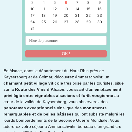
3
4
5
6
7
8
9
10
11
12
13
14
15
16
17
18
19
20
21
22
23
24
25
26
27
28
29
30
31
OK !
En Alsace, dans le département du Haut-Rhin près de
Kaysersberg et de Colmar, découvrez Ammerschwihr, un
charmant petit village viticole
très prisé par les touristes, situé
sur la
Route des Vins d’Alsace
. Jouissant d’un
emplacement
privilégié entre vignobles alsaciens et forêt vosgienne
au
cœur de la vallée de Kaysersberg, vous observerez des
panoramas exceptionnels
ainsi que des
monuments
remarquables
et de belles bâtisses
qui ont subsisté malgré les
lourds bombardements de la Seconde Guerre Mondiale. Vous
adorerez votre séjour à Ammerschwihr, berceau d’un grand cru