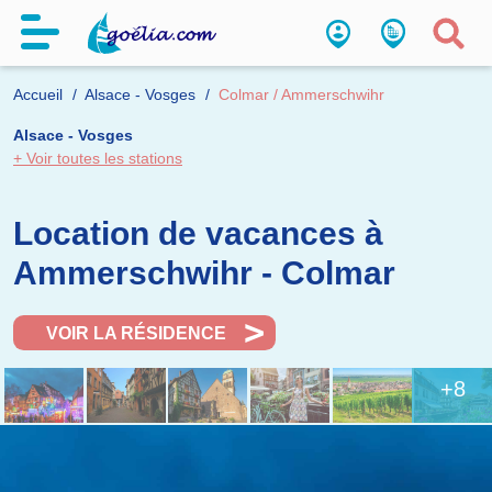
Accueil
Alsace - Vosges
Colmar / Ammerschwihr
Alsace - Vosges
+ Voir toutes les stations
Location de vacances à
Ammerschwihr - Colmar
VOIR LA RÉSIDENCE
+8