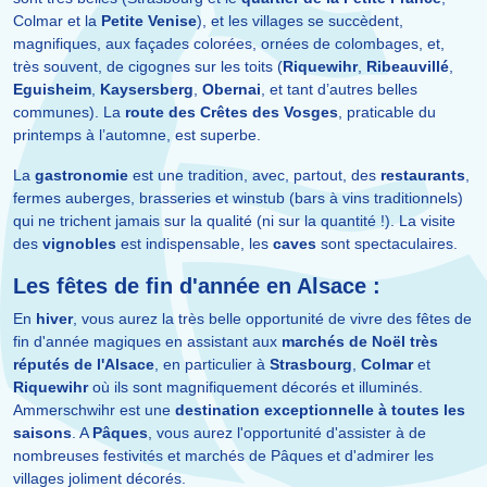
Colmar et la
Petite Venise
), et les villages se succèdent,
magnifiques, aux façades colorées, ornées de colombages, et,
très souvent, de cigognes sur les toits (
Riquewihr
,
Ribeauvillé
,
Eguisheim
,
Kaysersberg
,
Obernai
, et tant d’autres belles
communes). La
route des Crêtes des Vosges
, praticable du
printemps à l’automne, est superbe.
La
gastronomie
est une tradition, avec, partout, des
restaurants
,
fermes auberges, brasseries et winstub (bars à vins traditionnels)
qui ne trichent jamais sur la qualité (ni sur la quantité !). La visite
des
vignobles
est indispensable, les
caves
sont spectaculaires.
Les fêtes de fin d'année en Alsace :
En
hiver
, vous aurez la très belle opportunité de vivre des fêtes de
fin d'année magiques en assistant aux
marchés de Noël très
réputés de l'Alsace
, en particulier à
Strasbourg
,
Colmar
et
Riquewihr
où ils sont magnifiquement décorés et illuminés.
Ammerschwihr est une
destination exceptionnelle à toutes les
saisons
. A
Pâques
, vous aurez l'opportunité d'assister à de
nombreuses festivités et marchés de Pâques et d'admirer les
villages joliment décorés.