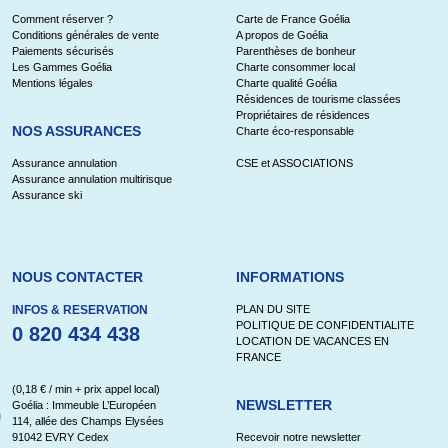
Comment réserver ?
Carte de France Goélia
Conditions générales de vente
A propos de Goélia
Paiements sécurisés
Parenthèses de bonheur
Les Gammes Goélia
Charte consommer local
Mentions légales
Charte qualité Goélia
Résidences de tourisme classées
Propriétaires de résidences
NOS ASSURANCES
Charte éco-responsable
Assurance annulation
CSE et ASSOCIATIONS
Assurance annulation multirisque
Assurance ski
NOUS CONTACTER
INFORMATIONS
INFOS & RESERVATION
PLAN DU SITE
POLITIQUE DE CONFIDENTIALITE
0 820 434 438
LOCATION DE VACANCES EN
FRANCE
(0,18 € / min + prix appel local)
NEWSLETTER
Goélia : Immeuble L’Européen
114, allée des Champs Elysées
91042 EVRY Cedex
Recevoir notre newsletter