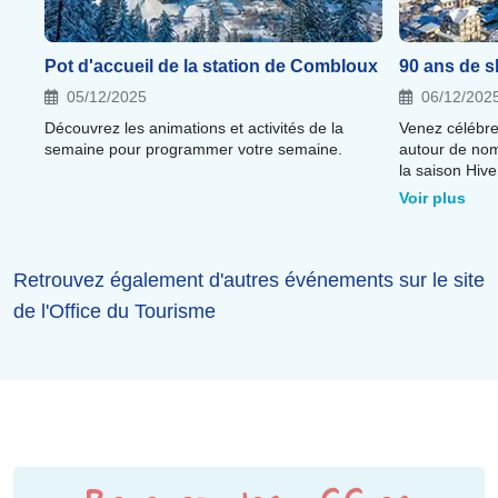
Pot d'accueil de la station de Combloux
90 ans de 
05/12/2025
06/12/202
Découvrez les animations et activités de la
Venez célébre
semaine pour programmer votre semaine.
autour de nom
la saison Hiv
ans à travers le village, P
Voir plus
décoré Escape game "l'écusson disparu du
local 1935" (l
vendredis matins) Pot de bienven
matin Ciné ski le 26/12 avec Aurèle Mayol
Retrouvez également d'autres événements sur le site
Xspeed ski tou
de l'Office du Tourisme