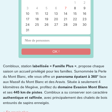
1
2
3
4
5
6
7
8
9
10
11
12
13
14
15
16
17
18
19
20
21
22
23
24
25
26
27
28
29
30
31
OK !
Combloux, station
labellisée « Famille Plus »
, propose chaque
saison un accueil privilégié pour les familles. Surnommée la Perle
du Mont Blanc, elle vous offre un
panorama épatant à 360°
face
aux Massif du Mont Blanc et des Aravis. Située à seulement 4
kilomètres de Megève, profitez du
domaine Evasion Mont Blanc
et ses
445 km
de pistes
. Combloux a su conserver son caractère
authentique et raffinée
, avec principalement des chalets de bois
entourés de sapins enneigés.