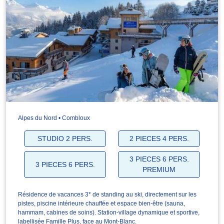
Alpes du Nord • Combloux
STUDIO 2 PERS.
2 PIECES 4 PERS.
3 PIECES 6 PERS.
3 PIECES 6 PERS.
PREMIUM
Résidence de vacances 3* de standing au ski, directement sur les
pistes, piscine intérieure chauffée et espace bien-être (sauna,
hammam, cabines de soins). Station-village dynamique et sportive,
labellisée Famille Plus, face au Mont-Blanc.