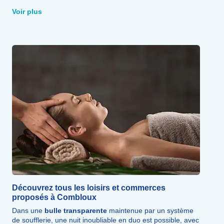
un tipi, puis une nuit confortable en igloo,
petit-déjeuner
Voir plus
inclus
le lendemain.
Le fat bike électrique, ce VTT aux pneus surdimensionnés
conçu pour la neige, offre des
sensations
uniques, tout
comme la motoneige, pilotée soi-même sur un circuit
homologué de 25 km.
Parapente, cascade de glace, sentiers pédestres, airsoft et
paintball complètent cette large palette
d'activités
sportives.
Découvrez tous les loisirs et commerces
proposés à Combloux
Dans une
bulle transparente
maintenue par un système
de soufflerie, une nuit inoubliable en duo est possible, avec