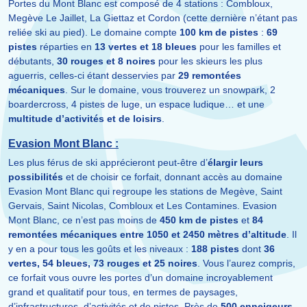
Portes du Mont Blanc est composé de 4 stations : Combloux,
Megève Le Jaillet, La Giettaz et Cordon (cette dernière n’étant pas
reliée ski au pied). Le domaine compte
100 km de pistes
:
69
pistes
réparties en
13 vertes et 18 bleues
pour les familles et
débutants,
30 rouges et 8 noires
pour les skieurs les plus
aguerris, celles-ci étant desservies par
29 remontées
mécaniques
. Sur le domaine, vous trouverez un snowpark, 2
boardercross, 4 pistes de luge, un espace ludique… et une
multitude d’activités et de loisirs
.
Evasion Mont Blanc :
Les plus férus de ski apprécieront peut-être d’
élargir leurs
possibilités
et de choisir ce forfait, donnant accès au domaine
Evasion Mont Blanc qui regroupe les stations de Megève, Saint
Gervais, Saint Nicolas, Combloux et Les Contamines. Evasion
Mont Blanc, ce n’est pas moins de
450 km de pistes
et
84
remontées mécaniques
entre 1050 et 2450 mètres d’altitude
. Il
y en a pour tous les goûts et les niveaux :
188 pistes
dont
36
vertes, 54 bleues, 73 rouges et 25 noires
. Vous l’aurez compris,
ce forfait vous ouvre les portes d’un domaine incroyablement
grand et qualitatif pour tous, en termes de paysages,
d’infrastructures, d’activités et de pistes. Près de
500 enneigeurs