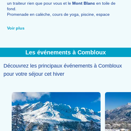
un traiteur rien que pour vous et le
Mont Blanc
en toile de
fond.
Promenade en calèche, cours de yoga, piscine, espace
bien-être avec sauna, visites guidées du patrimoine,
patinoire et animations sont autant d'occasions de se
Voir plus
détendre
après une bonne journée de glisse.
De nombreux
commerces
de proximité,
bars
et
restaurants
permettent par ailleurs de savourer la
gastronomie savoyarde
: fondue, tartiflette, raclette...
Les événements à Combloux
Découvrez les principaux événements à Combloux
pour votre séjour cet hiver