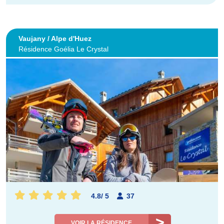
Vaujany / Alpe d'Huez
Résidence Goélia Le Crystal
4.8
/
5
37
VOIR LA RÉSIDENCE