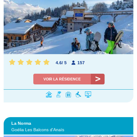
4.6
/
5
157
VOIR LA RÉSIDENCE
La Norma
Goélia Les Balcons d'Anaïs