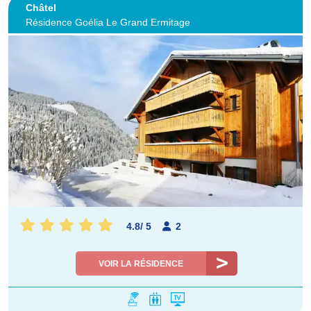
Châtel
Résidence Goélia Le Grand Ermitage
4.8
/
5
2
VOIR LA RÉSIDENCE