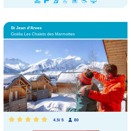
St Jean d'Arves
Goélia Les Chalets des Marmottes
4.5
/
5
80