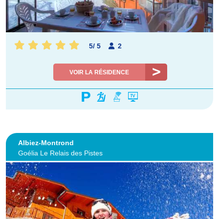
5
/
5
2
VOIR LA RÉSIDENCE
Albiez-Montrond
Goélia Le Relais des Pistes