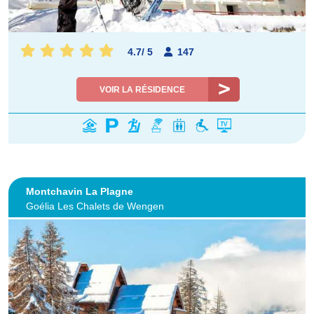
4.7
/
5
147
VOIR LA RÉSIDENCE
Montchavin La Plagne
Goélia Les Chalets de Wengen