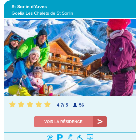
St Sorlin d'Arves
Goélia Les Chalets de St Sorlin
4.7
/
5
56
VOIR LA RÉSIDENCE