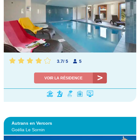
3.7
/
5
5
VOIR LA RÉSIDENCE
Autrans en Vercors
Goélia Le Sornin