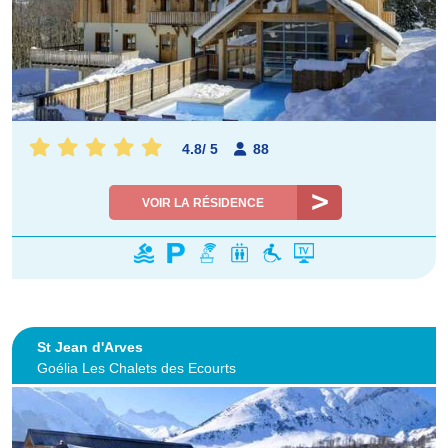
4.8
/
5
88
VOIR LA RÉSIDENCE
St Jean d'Arves
Goélia Les Chalets des Ecourts