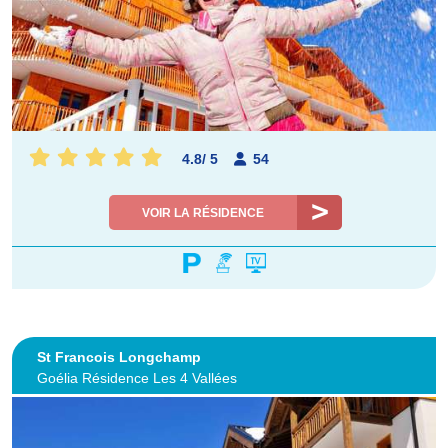
4.8
/
5
54
VOIR LA RÉSIDENCE
St Francois Longchamp
Goélia Résidence Les 4 Vallées