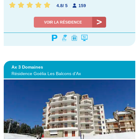
4.8
/
5
159
VOIR LA RÉSIDENCE
Ax 3 Domaines
Résidence Goélia Les Balcons d'Ax