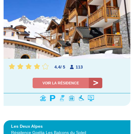
4.4
/
5
113
VOIR LA RÉSIDENCE
Les Deux Alpes
Résidence Goélia Les Balcons du Soleil