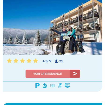
4.9
/
5
21
VOIR LA RÉSIDENCE