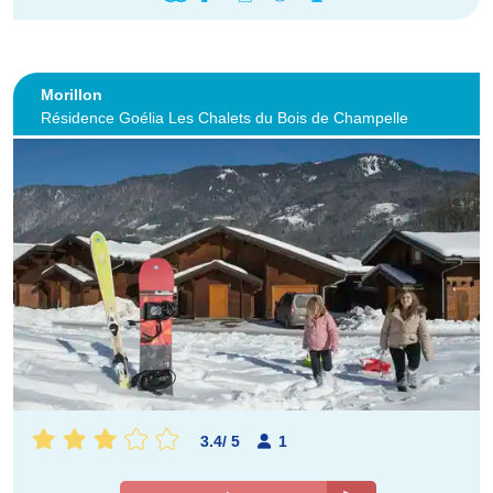
Morillon
Résidence Goélia Les Chalets du Bois de Champelle
3.4
/
5
1