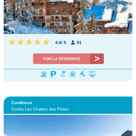
4.6
/
5
91
VOIR LA RÉSIDENCE
Combloux
Goélia Les Chalets des Pistes