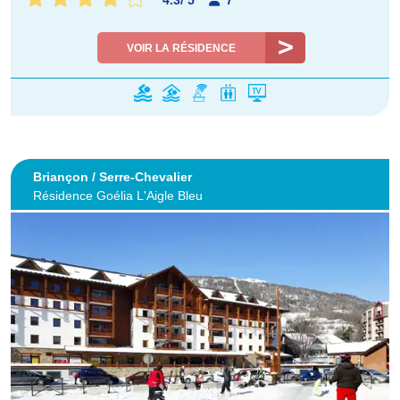
4.3
/
5
7
VOIR LA RÉSIDENCE
Briançon / Serre-Chevalier
Résidence Goélia L'Aigle Bleu