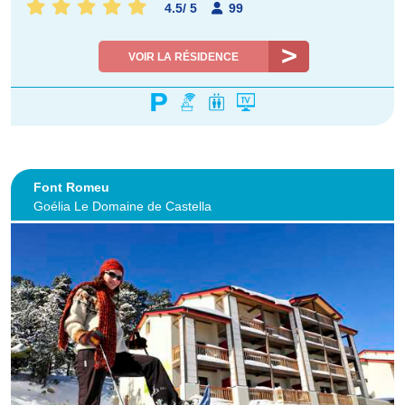
4.5
/
5
99
VOIR LA RÉSIDENCE
Font Romeu
Goélia Le Domaine de Castella