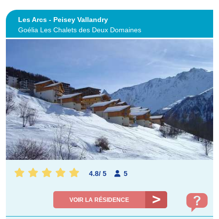
Les Arcs - Peisey Vallandry
Goélia Les Chalets des Deux Domaines
4.8
/
5
5
VOIR LA RÉSIDENCE