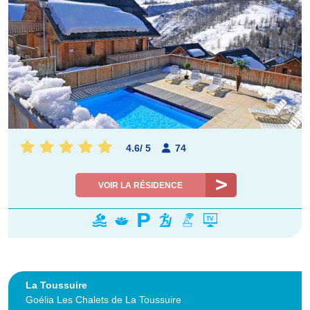
4.6
/
5
74
VOIR LA RÉSIDENCE
La Toussuire
Goélia Les Chalets de La Toussuire