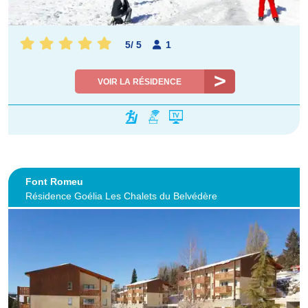
5
/
5
1
VOIR LA RÉSIDENCE
Font Romeu
Résidence Goélia Les Chalets du Belvédère