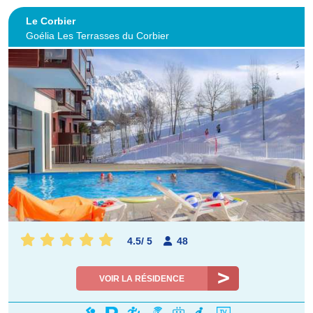
Le Corbier
Goélia Les Terrasses du Corbier
4.5
/
5
48
VOIR LA RÉSIDENCE