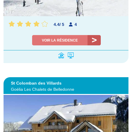
4.4
/
5
4
VOIR LA RÉSIDENCE
St Colomban des Villards
Goélia Les Chalets de Belledonne