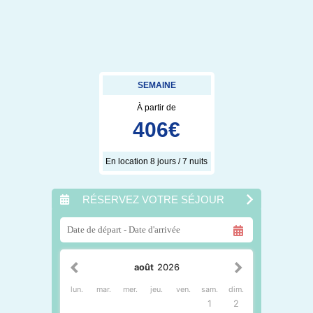
SEMAINE
À partir de
406
€
En location 8 jours / 7 nuits
RÉSERVEZ VOTRE SÉJOUR
août
2026
lun.
mar.
mer.
jeu.
ven.
sam.
dim.
1
2