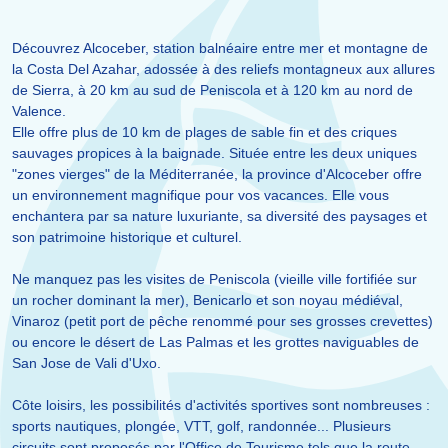
Découvrez Alcoceber, station balnéaire entre mer et montagne de
la Costa Del Azahar, adossée à des reliefs montagneux aux allures
de Sierra, à 20 km au sud de Peniscola et à 120 km au nord de
Valence.
Elle offre plus de 10 km de plages de sable fin et des criques
sauvages propices à la baignade. Située entre les deux uniques
"zones vierges" de la Méditerranée, la province d'Alcoceber offre
un environnement magnifique pour vos vacances. Elle vous
enchantera par sa nature luxuriante, sa diversité des paysages et
son patrimoine historique et culturel.
Ne manquez pas les visites de Peniscola (vieille ville fortifiée sur
un rocher dominant la mer), Benicarlo et son noyau médiéval,
Vinaroz (petit port de pêche renommé pour ses grosses crevettes)
ou encore le désert de Las Palmas et les grottes naviguables de
San Jose de Vali d'Uxo.
Côte loisirs, les possibilités d'activités sportives sont nombreuses :
sports nautiques, plongée, VTT, golf, randonnée... Plusieurs
circuits sont proposés par l'Office de Tourisme tels que la route