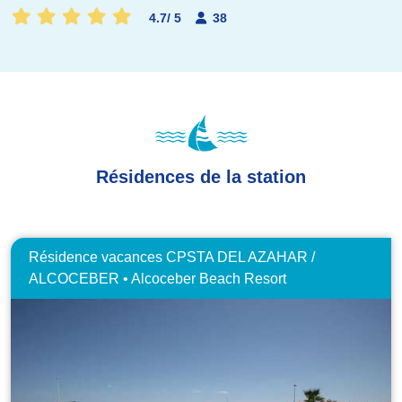
4.7
/
5
38
Résidences de la station
Résidence vacances CPSTA DEL AZAHAR /
ALCOCEBER • Alcoceber Beach Resort