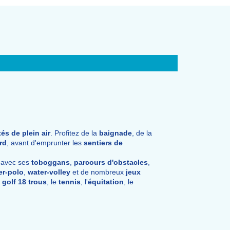
tés de plein air
. Profitez de la
baignade
, de la
rd
, avant d'emprunter les
sentiers de
avec ses
toboggans
,
parcours d'obstacles
,
er-polo
,
water-volley
et de nombreux
jeux
e
golf 18 trous
, le
tennis
, l'
équitation
, le