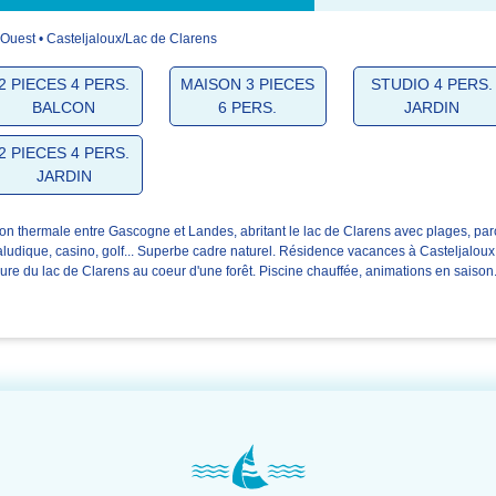
Ouest • Casteljaloux/Lac de Clarens
4.9/5
4.8/5
4.8/5
2 PIECES 4 PERS.
MAISON 3 PIECES
STUDIO 4 PERS.
BALCON
6 PERS.
JARDIN
L'accueil
La résidence
Votre séjour
2 PIECES 4 PERS.
JARDIN
ion thermale entre Gascogne et Landes, abritant le lac de Clarens avec plages, par
ludique, casino, golf... Superbe cadre naturel. Résidence vacances à Casteljaloux
ure du lac de Clarens au coeur d'une forêt. Piscine chauffée, animations en saison