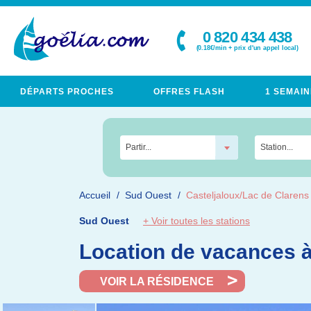
0 820 434 438
(0.18€/min + prix d'un appel local)
DÉPARTS PROCHES
OFFRES FLASH
1 SEMAIN
Partir...
Station...
Accueil
Sud Ouest
Casteljaloux/Lac de Clarens
Sud Ouest
+ Voir toutes les stations
Location de vacances à
VOIR LA RÉSIDENCE