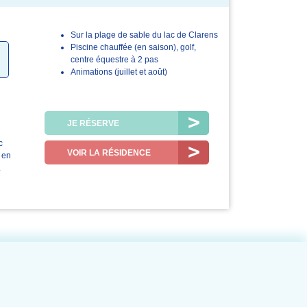
Sur la plage de sable du lac de Clarens
4.6/5
4.7/5
Piscine chauffée (en saison), golf,
centre équestre à 2 pas
Le logement
La station /
Animations (juillet et août)
la région
JE RÉSERVE
c
VOIR LA RÉSIDENCE
 en
.