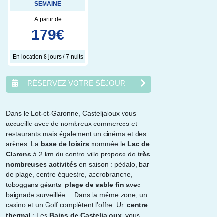
SEMAINE
À partir de
179
€
En location 8 jours / 7 nuits
RÉSERVEZ VOTRE SÉJOUR
Dans le Lot-et-Garonne, Casteljaloux vous
accueille avec de nombreux commerces et
août
2026
restaurants mais également un cinéma et des
arènes. La
base de loisirs
nommée le
Lac de
lun.
mar.
mer.
jeu.
ven.
sam.
dim.
Clarens
à 2 km du centre-ville propose de
très
1
2
nombreuses activités
en saison : pédalo, bar
3
4
5
6
7
8
9
de plage, centre équestre, accrobranche,
10
11
12
13
14
15
16
toboggans géants,
plage de sable fin
avec
17
18
19
20
21
22
23
baignade surveillée… Dans la même zone, un
24
25
26
27
28
29
30
casino et un Golf complètent l’offre. Un
centre
31
thermal
: Les
Bains de Casteljaloux,
vous