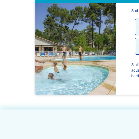
Sud 
Stat
aqua
bord