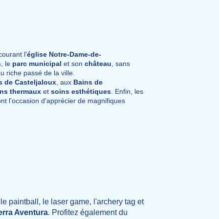
ourant l'
église Notre-Dame-de-
s
, le
parc municipal
et son
château
, sans
u riche passé de la ville.
 de Casteljaloux
, aux
Bains de
ins thermaux
et
soins esthétiques
. Enfin, les
nt l'occasion d'apprécier de magnifiques
e paintball, le laser game, l'archery tag et
erra Aventura
. Profitez également du