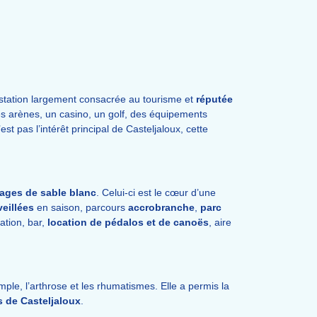
e station largement consacrée au tourisme et
réputée
es arènes, un casino, un golf, des équipements
’est pas l’intérêt principal de Casteljaloux, cette
lages de sable blanc
. Celui-ci est le cœur d’une
eillées
en saison, parcours
accrobranche
,
parc
ation, bar,
location de pédalos et de canoës
, aire
le, l’arthrose et les rhumatismes. Elle a permis la
s de Casteljaloux
.