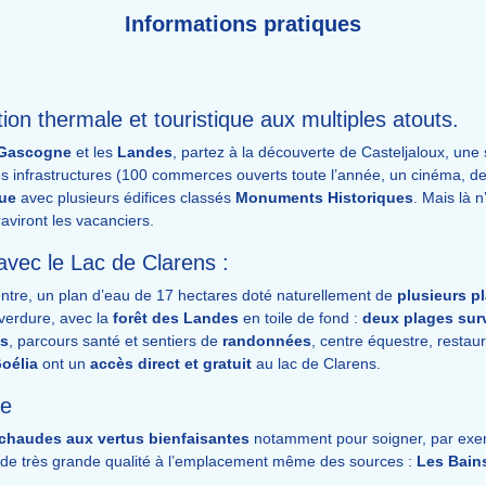
Informations pratiques
ion thermale et touristique aux multiples atouts.
Gascogne
et les
Landes
, partez à la découverte de Casteljaloux, un
ses infrastructures (100 commerces ouverts toute l’année, un cinéma, d
que
avec plusieurs édifices classés
Monuments Historiques
. Mais là n
aviront les vacanciers.
avec le Lac de Clarens :
entre, un plan d’eau de 17 hectares doté naturellement de
plusieurs p
verdure, avec la
forêt des Landes
en toile de fond :
deux plages surv
us
, parcours santé et sentiers de
randonnées
, centre équestre, restaur
oélia
ont un
accès direct et gratuit
au lac de Clarens.
ée
chaudes aux vertus bienfaisantes
notamment pour soigner, par exemp
e de très grande qualité à l’emplacement même des sources :
Les Bain