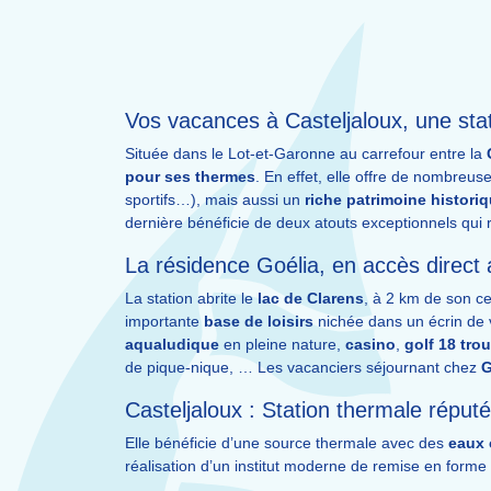
Vos vacances à Casteljaloux, une stat
Située dans le Lot-et-Garonne au carrefour entre la
pour ses thermes
. En effet, elle offre de nombreu
sportifs…), mais aussi un
riche patrimoine histori
dernière bénéficie de deux atouts exceptionnels qui r
La résidence Goélia, en accès direct 
La station abrite le
lac de Clarens
, à 2 km de son c
importante
base de loisirs
nichée dans un écrin de 
aqualudique
en pleine nature,
casino
,
golf 18 tro
de pique-nique, … Les vacanciers séjournant chez
G
Casteljaloux : Station thermale réput
Elle bénéficie d’une source thermale avec des
eaux 
réalisation d’un institut moderne de remise en form