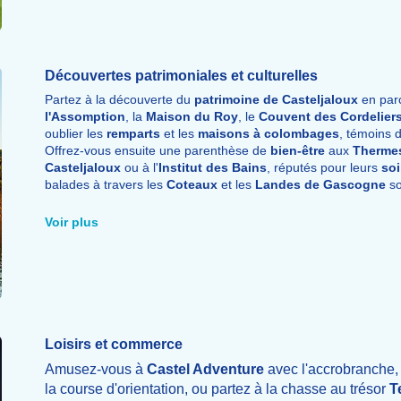
Découvertes patrimoniales et culturelles
Partez à la découverte du
patrimoine de Casteljaloux
en parc
l'Assomption
, la
Maison du Roy
, le
Couvent des Cordelier
oublier les
remparts
et les
maisons à colombages
, témoins d
Offrez-vous ensuite une parenthèse de
bien-être
aux
Thermes
Casteljaloux
ou à l'
Institut des Bains
, réputés pour leurs
so
balades à travers les
Coteaux
et les
Landes de Gascogne
so
paysages et de savourer la
gastronomie locale
.
Voir plus
Loisirs et commerce
Amusez-vous à
Castel Adventure
avec l'accrobranche, l
la course d'orientation, ou partez à la chasse au trésor
T