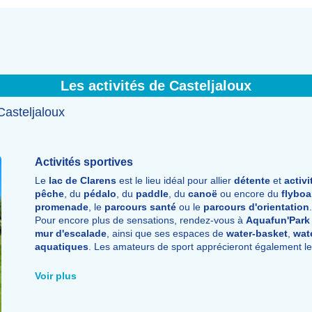
Les activités de Casteljaloux
Casteljaloux
Activités sportives
Le
lac de Clarens
est le lieu idéal pour allier
détente
et
activi
pêche
, du
pédalo
, du
paddle
, du
canoë
ou encore du
flyboa
promenade
, le
parcours santé
ou le
parcours d'orientation
.
Pour encore plus de sensations, rendez-vous à
Aquafun'Park
mur d'escalade
, ainsi que ses espaces de
water-basket
,
wat
aquatiques
. Les amateurs de sport apprécieront également l
cyclisme
et la
piscine
.
Voir plus