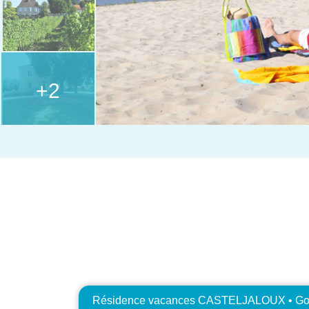
+2
Résidence vacances CASTELJALOUX • Goé