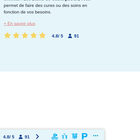
permet de faire des cures ou des soins en
fonction de vos besoins.
OK !
+ En savoir plus
4.8
/
5
91
4.8
/
5
91