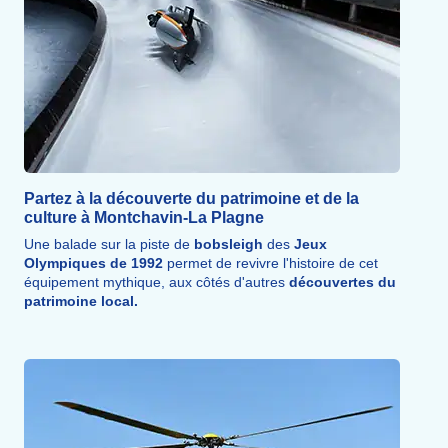
L'Isère, rivière d'eau vive, se prête à l'hydrospeed, au
rafting, au kayak ou au canyoning, à travers passages
boisés, traversée d'Aime et gorges de la Pucelle. Cani-
rando, trail, escalade et nouvelles glisses complètent cette
large palette d'
activités sportives.
Partez à la découverte du patrimoine et de la
culture à Montchavin-La Plagne
Une balade sur la piste de
bobsleigh
des
Jeux
Olympiques de 1992
permet de revivre l'histoire de cet
équipement mythique, aux côtés d'autres
découvertes du
patrimoine local.