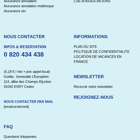
Assurance annulation
CSE et ASSOCIATIONS
Assurance annulation multirisque
Assurance ski
NOUS CONTACTER
INFORMATIONS
INFOS & RESERVATION
PLAN DU SITE
POLITIQUE DE CONFIDENTIALITE
0 820 434 438
LOCATION DE VACANCES EN
FRANCE
(0,18 € / min + prix appel local)
NEWSLETTER
Goélia : Immeuble L’Européen
114, allée des Champs Elysées
91042 EVRY Cedex
Recevoir notre newsletter
REJOIGNEZ-NOUS
NOUS CONTACTER PAR MAIL
[email protected]
FAQ
Questions fréquentes