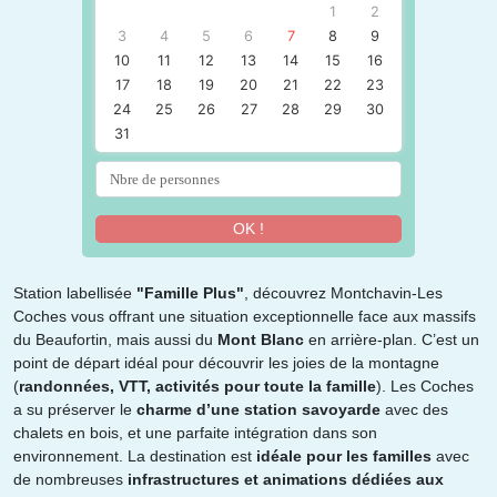
1
2
3
4
5
6
7
8
9
10
11
12
13
14
15
16
17
18
19
20
21
22
23
24
25
26
27
28
29
30
31
OK !
Station labellisée
"Famille Plus"
, découvrez Montchavin-Les
Coches vous offrant une situation exceptionnelle face aux massifs
du Beaufortin, mais aussi du
Mont Blanc
en arrière-plan. C’est un
point de départ idéal pour découvrir les joies de la montagne
(
randonnées, VTT, activités pour toute la famille
). Les Coches
a su préserver le
charme d’une station savoyarde
avec des
chalets en bois, et une parfaite intégration dans son
environnement. La destination est
idéale pour les familles
avec
de nombreuses
infrastructures et animations dédiées aux