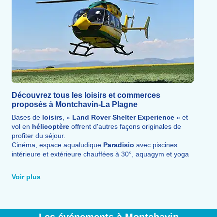
Découvrez tous les loisirs et commerces
proposés à Montchavin-La Plagne
Bases de
loisirs
, «
Land Rover Shelter Experience
» et
vol en
hélicoptère
offrent d'autres façons originales de
profiter du séjour.
Cinéma, espace aqualudique
Paradisio
avec piscines
intérieure et extérieure chauffées à 30°, aquagym et yoga
permettent de se détendre après une journée bien remplie.
Bowling, escape game, crossfit, salle de fitness, laser
Voir plus
game, salle omnisports et tyrolienne de 600 m complètent
l'
offre de loisirs.
De nombreux
restaurants
permettent enfin de déguster
les
spécialités locales
(tartiflette, raclette, fondue