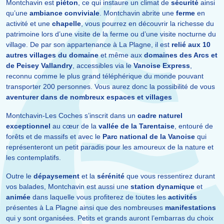
Montchavin est
piéton
, ce qui instaure un climat de
sécurité
ainsi
qu’une
ambiance conviviale
. Montchavin abrite une
ferme
en
activité et une
chapelle
, vous pourrez en découvrir la richesse du
patrimoine lors d’une visite de la ferme ou d’une visite nocturne du
village. De par son appartenance à La Plagne, il est
relié aux 10
autres villages du domaine
et même aux
domaines des Arcs et
de Peisey Vallandry
, accessibles via le
Vanoise Express
,
reconnu comme le plus grand téléphérique du monde pouvant
transporter 200 personnes. Vous aurez donc la possibilité de vous
aventurer dans de nombreux espaces et villages
Montchavin-Les Coches s’inscrit dans un
cadre naturel
exceptionnel
au cœur de la
vallée de la Tarentaise
, entouré de
forêts et de massifs et avec le
Parc national de la Vanoise
qui
représenteront un petit paradis pour les amoureux de la nature et
les contemplatifs.
Outre le
dépaysement
et la
sérénité
que vous ressentirez durant
vos balades, Montchavin est aussi une
station dynamique
et
animée
dans laquelle vous profiterez de toutes les
activités
présentes à La Plagne ainsi que des nombreuses
manifestations
qui y sont organisées. Petits et grands auront l’embarras du choix