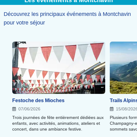
Les événements à Montchavin
savoyarde...), aux côtés de tous les
commerces
et
services
nécessaires au séjour.
Découvrez les principaux événements à Montchavin
pour votre séjour
Festoche des Mioches
Trails Alpi
07/06/2026
15/08/202
Trois journées de fête entièrement dédiées aux
Plusieurs form
enfants, avec activités, animations, ateliers et
Champagny-en
concert, dans une ambiance festive.
sommets savo