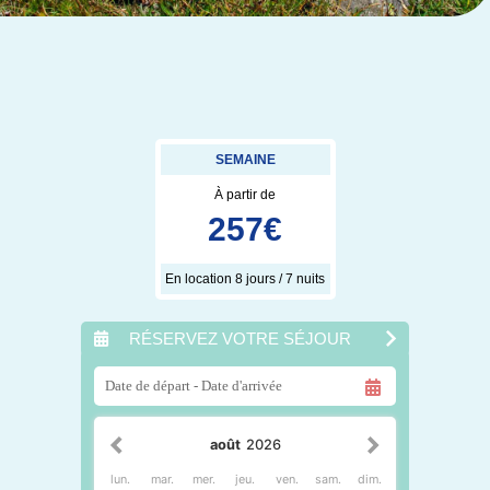
SEMAINE
À partir de
257
€
En location 8 jours / 7 nuits
RÉSERVEZ VOTRE SÉJOUR
août
2026
lun.
mar.
mer.
jeu.
ven.
sam.
dim.