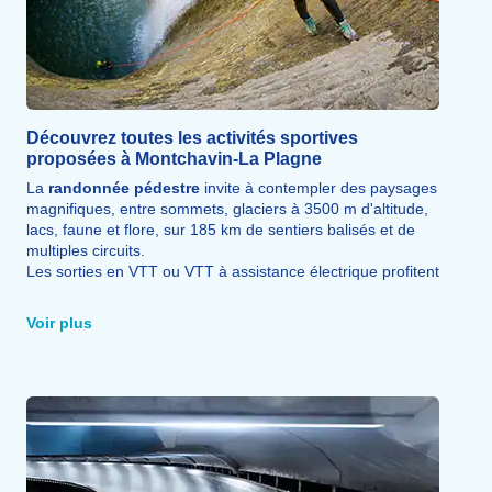
Découvrez toutes les activités sportives
proposées à Montchavin-La Plagne
La
randonnée pédestre
invite à contempler des paysages
magnifiques, entre sommets, glaciers à 3500 m d'altitude,
lacs, faune et flore, sur 185 km de sentiers balisés et de
multiples circuits.
Les sorties en VTT ou VTT à assistance électrique profitent
de 145 km d'itinéraires balisés pour tous les niveaux,
complétés par un espace
Pump Track
.
Voir plus
La via ferrata
offre des points de vue inédits à travers une
expérience pleine d'adrénaline entre
randonnée
et
escalade
, avec rampes, échelles, ponts, poutres et
tyroliennes, en toute sécurité.
Un baptême de l'air en
parapente
ou en
deltaplane
permet de survoler les Alpes, au-dessus de la Vanoise ou
de la Tarentaise, pour une
expérience douce
ou
sensationnelle
selon les envies.