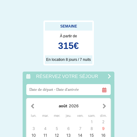
SEMAINE
À partir de
315
€
En location 8 jours / 7 nuits
RÉSERVEZ VOTRE SÉJOUR
août
2026
lun.
mar.
mer.
jeu.
ven.
sam.
dim.
1
2
3
4
5
6
7
8
9
10
11
12
13
14
15
16