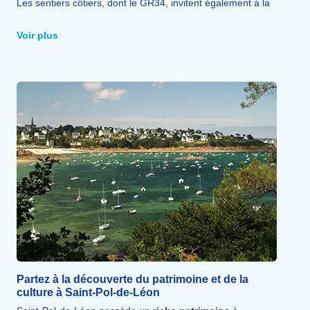
Les sentiers côtiers, dont le GR34, invitent également à la
randonnée
à pied ou à vélo, tandis que les
amateurs de
sport
pourront profiter des courts de tennis, des terrains
Voir plus
de sport et du golf de Carantec situé
à proximité
.
Partez à la découverte du patrimoine et de la
culture à Saint-Pol-de-Léon