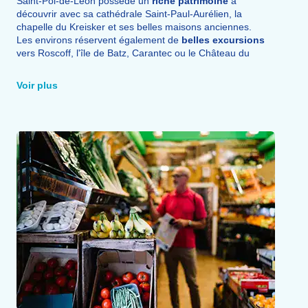
Saint-Pol-de-Léon possède un
riche patrimoine
à
découvrir avec sa cathédrale Saint-Paul-Aurélien, la
chapelle du Kreisker et ses belles maisons anciennes.
Les environs réservent également de
belles excursions
vers Roscoff, l'île de Batz, Carantec ou le Château du
Taureau.
Les marchés locaux, les ports de pêche et les jardins
Voir plus
exotiques complètent agréablement votre
découverte de
la région
.