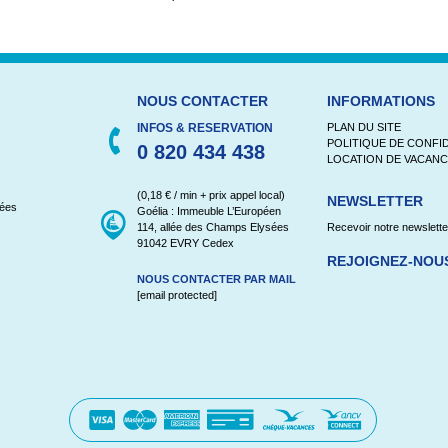
?
NOUS CONTACTER
INFORMATIONS
INFOS & RESERVATION
PLAN DU SITE
POLITIQUE DE CONFID
0 820 434 438
LOCATION DE VACANC
(0,18 € / min + prix appel local)
NEWSLETTER
sées
Goélia : Immeuble L’Européen
114, allée des Champs Elysées
Recevoir notre newslette
91042 EVRY Cedex
REJOIGNEZ-NOU
NOUS CONTACTER PAR MAIL
[email protected]