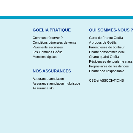
GOELIA PRATIQUE
QUI SOMMES-NOUS 
Comment réserver ?
Carte de France Goélia
Conditions générales de vente
A propos de Goélia
Paiements sécurisés
Parenthèses de bonheur
Les Gammes Goélia
Charte consommer local
Mentions légales
Charte qualité Goélia
Résidences de tourisme clas
Propriétaires de résidences
NOS ASSURANCES
Charte éco-responsable
Assurance annulation
CSE et ASSOCIATIONS
Assurance annulation multirisque
Assurance ski