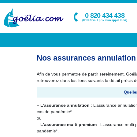
0 820 434 438
(0.18€/min + prix d'un appel local)
Nos assurances annulation
Afin de vous permettre de partir sereinement, Goél
retrouverez dans les liens suivants le détail précis
Quelle
– L’assurance annulation
: L’assurance annulatio
cas de pandémie*.
ou
–
L’assurance multi premium
: L’assurance multi
pandémie*.