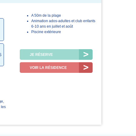
A 50m de la plage
3.8/5
4.5/5
Animation ados-adultes et club enfants
6-10 ans en juillet et août
Le logement
La station /
Piscine extérieure
la région
6
JE RÉSERVE
VOIR LA RÉSIDENCE
ge,
 les