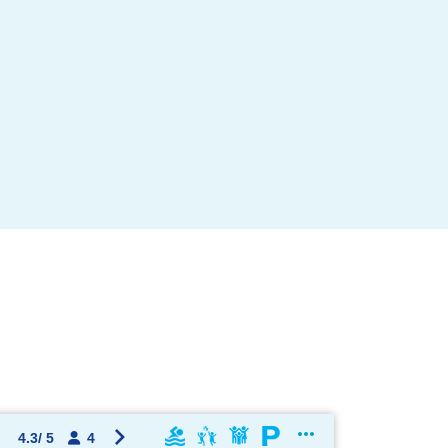
OK !
4.3
/
5
4