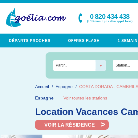
0 820 434 438
(0.18€/min + prix d'un appel local)
DÉPARTS PROCHES
OFFRES FLASH
1 SEMAIN
Partir...
Station...
Accueil
Espagne
COSTA DORADA - CAMBRIL
Espagne
+ Voir toutes les stations
Location Vacances Cam
VOIR LA RÉSIDENCE