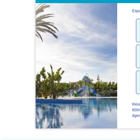
Esp
Rési
800m
âges