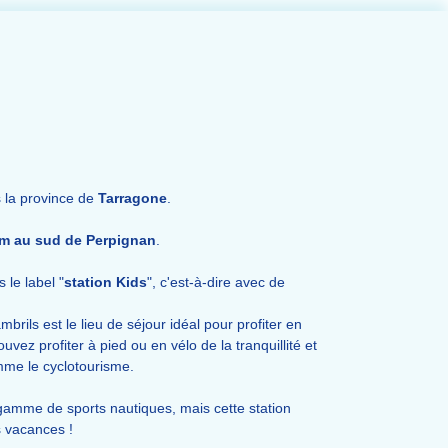
s la province de
Tarragone
.
km au sud de Perpignan
.
 le label "
station Kids
", c'est-à-dire avec de
rils est le lieu de séjour idéal pour profiter en
vez profiter à pied ou en vélo de la tranquillité et
mme le cyclotourisme.
gamme de sports nautiques, mais cette station
s vacances !