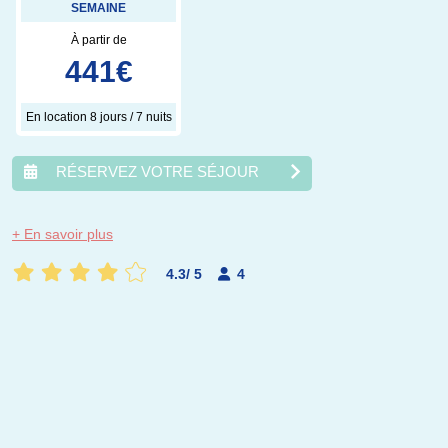
SEMAINE
À partir de
441
€
En location 8 jours / 7 nuits
RÉSERVEZ VOTRE SÉJOUR
+ En savoir plus
août
2026
4.3
/
5
4
lun.
mar.
mer.
jeu.
ven.
sam.
dim.
1
2
3
4
5
6
7
8
9
10
11
12
13
14
15
16
17
18
19
20
21
22
23
24
25
26
27
28
29
30
31