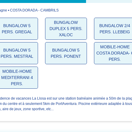
agne • COSTA DORADA - CAMBRILS
4.3/5
4.5/5
4.5/5
BUNGALOW
BUNGALOW 5
BUNGALOW 2/4
DUPLEX 5 PERS.
L'accueil
La résidence
Votre séjour
PERS. GREGAL
PERS. LLEBEIG
XALOC
MOBILE-HOME
BUNGALOW 5
BUNGALOW 5
COSTA DORADA- 
PERS. MESTRAL
PERS. PONENT
PERS.
MOBILE-HOME
MEDITERRANI 4
PERS.
dence de vacances La Llosa est sur une station balnéaire animée a 50m de la pla
 du centre et à seulement 5km de PortAventura. Piscine extérieure adaptée à tous
, aire de jeux, zone sportive, etc...