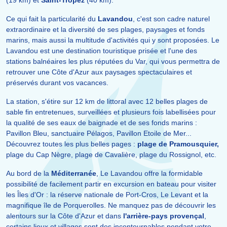
(19 km) et
Saint-Tropez
(40 km).
Ce qui fait la particularité du
Lavandou
, c'est son cadre naturel
extraordinaire et la diversité de ses plages, paysages et fonds
marins, mais aussi la multitude d'activités qui y sont proposées. Le
Lavandou est une destination touristique prisée et l'une des
stations balnéaires les plus réputées du Var, qui vous permettra de
retrouver une Côte d'Azur aux paysages spectaculaires et
préservés durant vos vacances.
La station, s'étire sur 12 km de littoral avec 12 belles plages de
sable fin entretenues, surveillées et plusieurs fois labellisées pour
la qualité de ses eaux de baignade et de ses fonds marins :
Pavillon Bleu, sanctuaire Pélagos, Pavillon Etoile de Mer...
Découvrez toutes les plus belles pages :
plage de Pramousquier,
plage du Cap Nègre, plage de Cavalière, plage du Rossignol, etc.
Au bord de la
Méditerranée
, Le Lavandou offre la formidable
possibilité de facilement partir en excursion en bateau pour visiter
les Îles d'Or : la réserve nationale de Port-Cros, Le Levant et la
magnifique île de Porquerolles. Ne manquez pas de découvrir les
alentours sur la Côte d'Azur et dans
l'arrière-pays provençal
,
certains lieux et villages sont des incontournables pendant votre