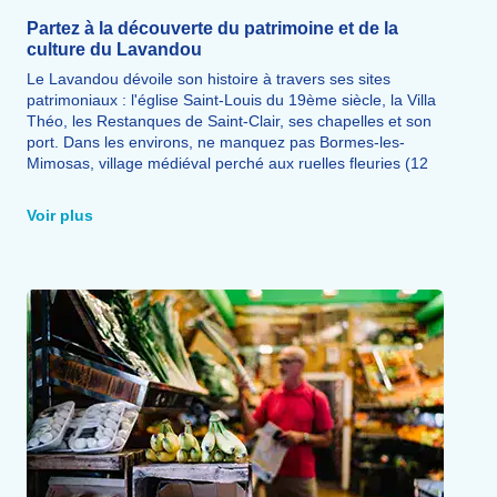
Partez à la découverte du patrimoine et de la
culture du Lavandou
Le Lavandou dévoile son histoire à travers ses sites
patrimoniaux : l'église Saint-Louis du 19ème siècle, la Villa
Théo, les Restanques de Saint-Clair, ses chapelles et son
port. Dans les environs, ne manquez pas Bormes-les-
Mimosas, village médiéval perché aux ruelles fleuries (12
km), le Rayol Canadel et son jardin botanique en bord de
mer (3 km), ainsi que Saint-Tropez (40 km) et Hyères (23
Voir plus
km). Le Lavandou fait également partie du sanctuaire
Pelagos, espace de protection des mammifères marins :
partez en sortie naturaliste pour observer dauphins,
cachalots, tortues et oiseaux marins en Méditerranée.