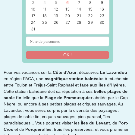
3
4
5
6
7
8
9
10
11
12
13
14
15
16
17
18
19
20
21
22
23
24
25
26
27
28
29
30
31
OK !
Pour vos vacances sur la
Côte d'Azur
, découvrez
Le Lavandou
en région PACA, une
magnifique station balnéaire
à mi-chemin
entre Toulon et Fréjus-Saint Raphaël et
face aux Îles d'Hyères
.
Cette station balnéaire doit sa réputation à ses
belles plages de
sable fin
telle que la
Plage de Pramousquier
abritée par le Cap
Nègre, ou encore à ses petites plages et criques sauvages. Au
Lavandou, vous serez surpris par la diversité des paysages :
plages de sable fin, criques sauvages, pins parasol, îles
paradisiaques... Vous pourrez visiter les
Îles du Levant
, de
Port-
Cros
et de
Porquerolles
, trois îles préservées, et vous promener