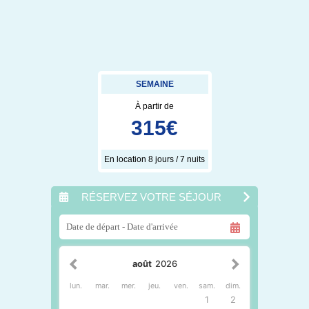
SEMAINE
À partir de
315
€
En location 8 jours / 7 nuits
RÉSERVEZ VOTRE SÉJOUR
août
2026
lun.
mar.
mer.
jeu.
ven.
sam.
dim.
1
2