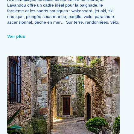
Lavandou offre un cadre idéal pour la baignade, le
farniente et les sports nautiques : wakeboard, jet-ski, ski
nautique, plongée sous-marine, paddle, voile, parachute
ascensionnel, pêche en mer… Sur terre, randonnées, vélo,
tennis, fitness, volleyball, parcours santé et mini-golf
complètent l'offre sportive. Depuis le port, des navettes
Voir plus
quotidiennes permettent de rejoindre les Îles d'Or :
Porquerolles et ses 50 km de sentiers et pistes cyclables,
Port-Cros et ses 30 km de balades ainsi que son sentier
sous-marin, ou encore l'Île du Levant, premier domaine
naturiste d'Europe.