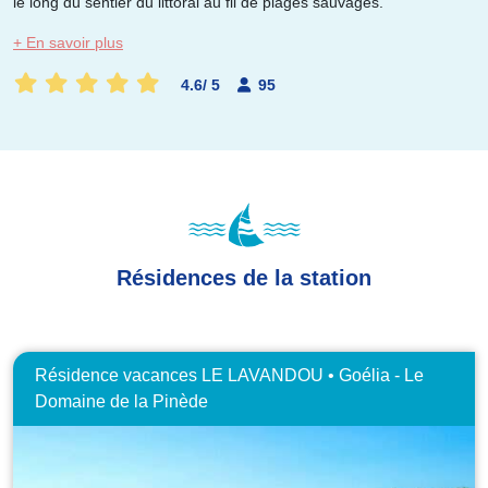
le long du sentier du littoral au fil de plages sauvages.
+ En savoir plus
4.6
/
5
95
Résidences de la station
Résidence vacances LE LAVANDOU • Goélia - Le
Domaine de la Pinède