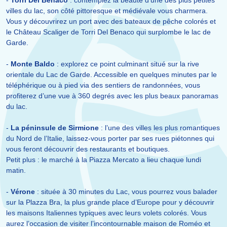
-
Torri Del Benaco
: contemplez la beauté d’une des plus petites
villes du lac, son côté pittoresque et médiévale vous charmera.
Vous y découvrirez un port avec des bateaux de pêche colorés et
le Château Scaliger de Torri Del Benaco qui surplombe le lac de
Garde.
-
Monte Baldo
: explorez ce point culminant situé sur la rive
orientale du Lac de Garde. Accessible en quelques minutes par le
téléphérique ou à pied via des sentiers de randonnées, vous
profiterez d’une vue à 360 degrés avec les plus beaux panoramas
du lac.
-
La péninsule de Sirmione
: l’une des villes les plus romantiques
du Nord de l’Italie, laissez-vous porter par ses rues piétonnes qui
vous feront découvrir des restaurants et boutiques.
Petit plus : le marché à la Piazza Mercato a lieu chaque lundi
matin.
-
Vérone
: située à 30 minutes du Lac, vous pourrez vous balader
sur la Plazza Bra, la plus grande place d’Europe pour y découvrir
les maisons Italiennes typiques avec leurs volets colorés. Vous
aurez l’occasion de visiter l’incontournable maison de Roméo et