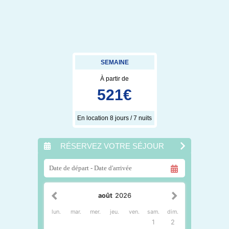
SEMAINE
À partir de
521
€
En location 8 jours / 7 nuits
RÉSERVEZ VOTRE SÉJOUR
août
2026
lun.
mar.
mer.
jeu.
ven.
sam.
dim.
1
2