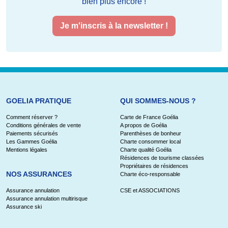
bien plus encore !
Je m'inscris à la newsletter !
GOELIA PRATIQUE
QUI SOMMES-NOUS ?
Comment réserver ?
Carte de France Goélia
Conditions générales de vente
A propos de Goélia
Paiements sécurisés
Parenthèses de bonheur
Les Gammes Goélia
Charte consommer local
Mentions légales
Charte qualité Goélia
Résidences de tourisme classées
Propriétaires de résidences
NOS ASSURANCES
Charte éco-responsable
Assurance annulation
CSE et ASSOCIATIONS
Assurance annulation multirisque
Assurance ski