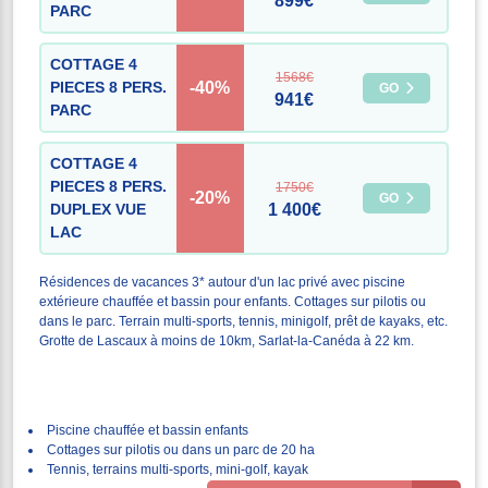
899€
PARC
COTTAGE 4
1568€
-40%
PIECES 8 PERS.
GO
941€
PARC
COTTAGE 4
PIECES 8 PERS.
1750€
-20%
GO
DUPLEX VUE
1 400€
LAC
Résidences de vacances 3* autour d'un lac privé avec piscine
extérieure chauffée et bassin pour enfants. Cottages sur pilotis ou
dans le parc. Terrain multi-sports, tennis, minigolf, prêt de kayaks, etc.
Grotte de Lascaux à moins de 10km, Sarlat-la-Canéda à 22 km.
Piscine chauffée et bassin enfants
Cottages sur pilotis ou dans un parc de 20 ha
Tennis, terrains multi-sports, mini-golf, kayak