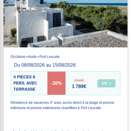
Occitanie • Aude • Port Leucate
Du 08/08/2026 au 15/08/2026
4 PIECES 8
2548€
-30%
PERS. AVEC
GO
1 789€
TERRASSE
Résidence de vacances 3* avec accès direct à la plage et piscine
intérieure et piscine extérieures chauffées à Port Leucate.