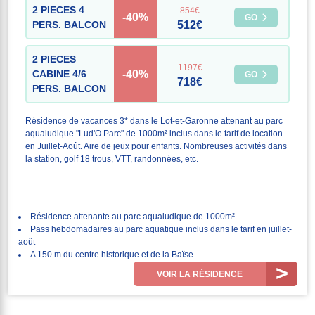
2 PIECES 4
854€
-40%
GO
PERS. BALCON
512€
2 PIECES
1197€
-40%
CABINE 4/6
GO
718€
PERS. BALCON
Résidence de vacances 3* dans le Lot-et-Garonne attenant au parc
aqualudique "Lud'O Parc" de 1000m² inclus dans le tarif de location
en Juillet-Août. Aire de jeux pour enfants. Nombreuses activités dans
la station, golf 18 trous, VTT, randonnées, etc.
Résidence attenante au parc aqualudique de 1000m²
Pass hebdomadaires au parc aquatique inclus dans le tarif en juillet-
août
A 150 m du centre historique et de la Baïse
VOIR LA RÉSIDENCE