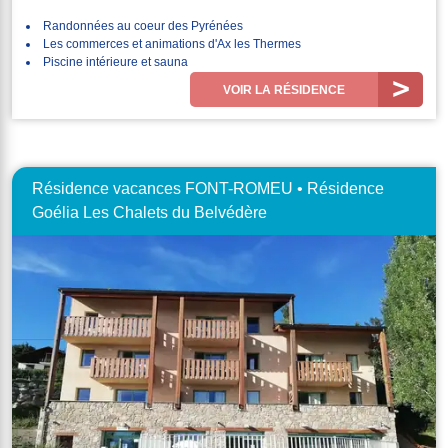
Randonnées au coeur des Pyrénées
Les commerces et animations d'Ax les Thermes
Piscine intérieure et sauna
VOIR LA RÉSIDENCE
Résidence vacances FONT-ROMEU • Résidence
Goélia Les Chalets du Belvédère