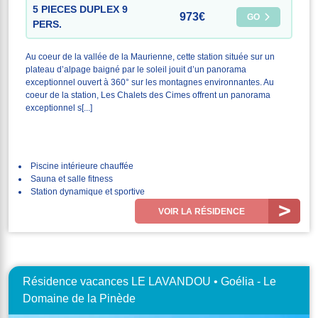
5 PIECES DUPLEX 9
973€
GO
PERS.
Au coeur de la vallée de la Maurienne, cette station située sur un
plateau d’alpage baigné par le soleil jouit d’un panorama
exceptionnel ouvert à 360° sur les montagnes environnantes. Au
coeur de la station, Les Chalets des Cimes offrent un panorama
exceptionnel s[...]
Piscine intérieure chauffée
Sauna et salle fitness
Station dynamique et sportive
VOIR LA RÉSIDENCE
Résidence vacances LE LAVANDOU • Goélia - Le
Domaine de la Pinède