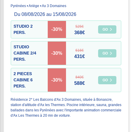
Pyrénées • Ariège • Ax 3 Domaines
Du 08/08/2026 au 15/08/2026
STUDIO 2
525€
-30%
GO
PERS.
368€
STUDIO
616€
-30%
CABINE 2/4
GO
431€
PERS.
2 PIECES
840€
-30%
CABINE 6
GO
588€
PERS.
Résidence 2* Les Balcons d'Ax 3 Domaines, située à Bonascre,
station d'altitude d'Ax les Thermes. Piscine intérieure, sauna, grandes
ballades dans les Pyrénées avec l'importante animation commerciale
d'Ax Les Thermes à 20 mn de voiture.