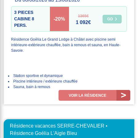
3 PIECES
1365€
-20%
CABINE 8
GO
1 092€
PERS.
Résidence Goélia Le Grand Lodge à Châtel avec piscine semi
intérieure-extérieure chauffée, bain à remous et sauna, en Haute-
Savoie.
Station sportive et dynamique
Piscine intérieure / extérieure chauffée
Sauna, bain à remous
VOIR LA RÉSIDENCE
Résidence vacances SERRE-CHEVALIER •
Résidence Goélia L'Aigle Bleu