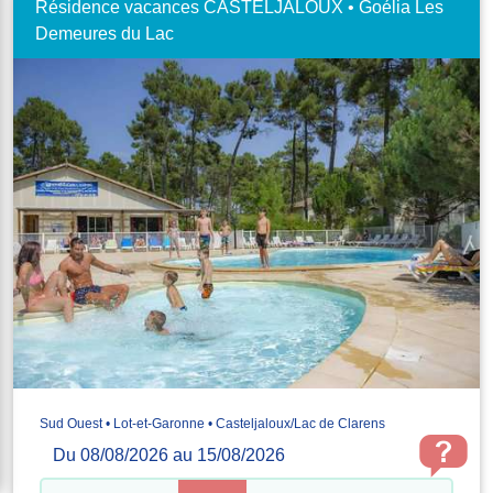
Résidence vacances CASTELJALOUX • Goélia Les
Demeures du Lac
Sud Ouest • Lot-et-Garonne • Casteljaloux/Lac de Clarens
Du 08/08/2026 au 15/08/2026