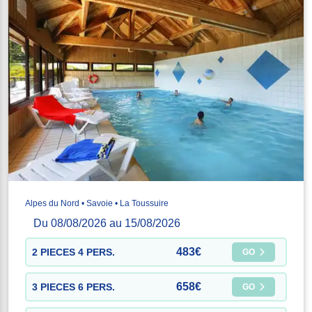
Alpes du Nord • Savoie • La Toussuire
Du 08/08/2026 au 15/08/2026
483€
2 PIECES 4 PERS.
GO
658€
3 PIECES 6 PERS.
GO