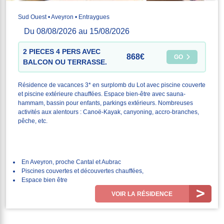
Sud Ouest • Aveyron • Entraygues
Du 08/08/2026 au 15/08/2026
2 PIECES 4 PERS AVEC
868€
GO
BALCON OU TERRASSE.
Résidence de vacances 3* en surplomb du Lot avec piscine couverte
et piscine extérieure chauffées. Espace bien-être avec sauna-
hammam, bassin pour enfants, parkings extérieurs. Nombreuses
activités aux alentours : Canoë-Kayak, canyoning, accro-branches,
pêche, etc.
En Aveyron, proche Cantal et Aubrac
Piscines couvertes et découvertes chauffées,
Espace bien être
VOIR LA RÉSIDENCE