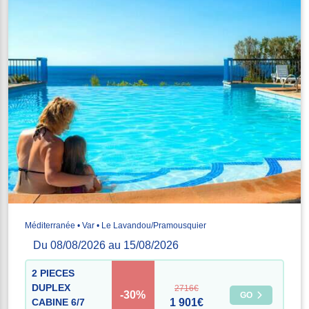
Méditerranée • Var • Le Lavandou/Pramousquier
Du 08/08/2026 au 15/08/2026
2 PIECES
DUPLEX
2716€
-30%
GO
CABINE 6/7
1 901€