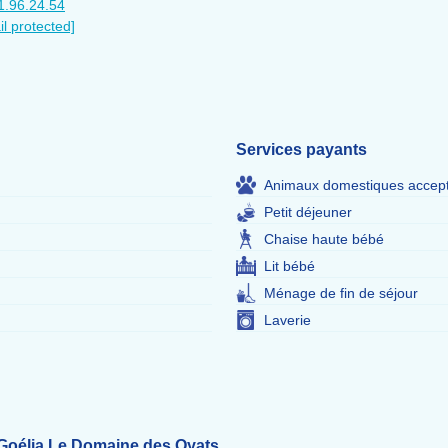
1.96.24.54
il protected]
Services payants
Animaux domestiques accep
Petit déjeuner
Chaise haute bébé
Lit bébé
Ménage de fin de séjour
Laverie
Goélia Le Domaine des Oyats