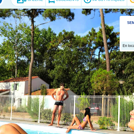
SEM
En loca