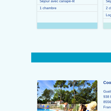
Séjour avec canapé-lit
Séj
1 chambre
2 
Lo
Coo
Goél
938
855
Fran