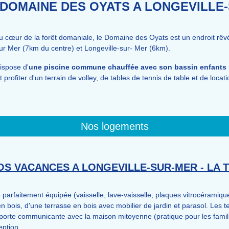
 DOMAINE DES OYATS A LONGEVILLE
 cœur de la forêt domaniale, le Domaine des Oyats est un endroit rêv
ur Mer (7km du centre) et Longeville-sur- Mer (6km).
ispose d'
une piscine commune chauffée
avec son bassin enfants
rofiter d'un terrain de volley, de tables de tennis de table et de loca
Nos logements
S VACANCES A LONGEVILLE-SUR-MER - LA T
arfaitement équipée (vaisselle, lave-vaisselle, plaques vitrocéramiques,
ts en bois, d'une terrasse en bois avec mobilier de jardin et parasol. Les
 porte communicante avec la maison mitoyenne (pratique pour les fami
eption.