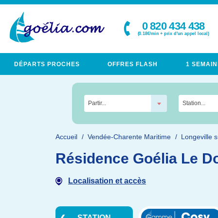
0 820 434 438
(0.18€/min + prix d'un appel local)
DÉPARTS PROCHES
OFFRES FLASH
1 SEMAIN
Partir...
Station...
Accueil
Vendée-Charente Maritime
Longeville 
Résidence Goélia Le D
Localisation et accès
STATION