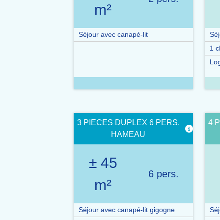
m²
Séjour avec canapé-lit
Séj
1 
Lo
3 PIECES DUPLEX 6 PERS.
4 
HAMEAU
± 45
6 pers.
m²
Séjour avec canapé-lit gigogne
Séj