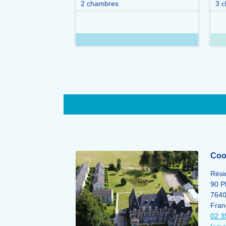
2 chambres
3 
Coo
Rési
90 P
764
Fran
02 3