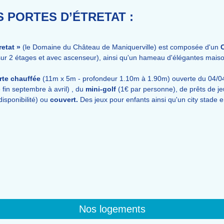
S PORTES D’ÉTRETAT :
retat »
(le Domaine du Château de Maniquerville) est composée d'un
ur 2 étages et avec ascenseur), ainsi qu'un hameau d'élégantes mais
rte chauffée
(11m x 5m - profondeur 1.10m à 1.90m) ouverte
du 04/04
 fin septembre à avril
) , du
mini-golf
(1€ par personne), de prêts de j
isponibilité) ou
couvert.
Des jeux pour enfants ainsi qu'un city stade 
Nos logements