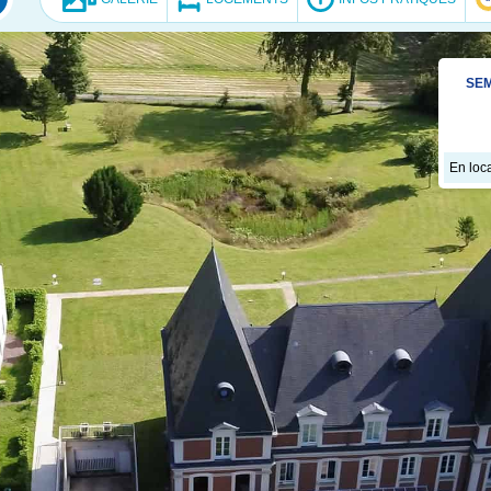
SEM
En loca