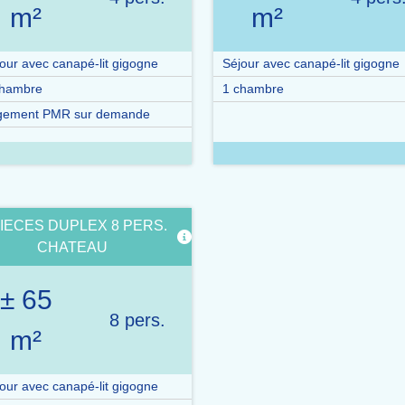
m²
m²
our avec canapé-lit gigogne
Séjour avec canapé-lit gigogne
chambre
1 chambre
gement PMR sur demande
PIECES DUPLEX 8 PERS.
CHATEAU
± 65
8 pers.
m²
our avec canapé-lit gigogne