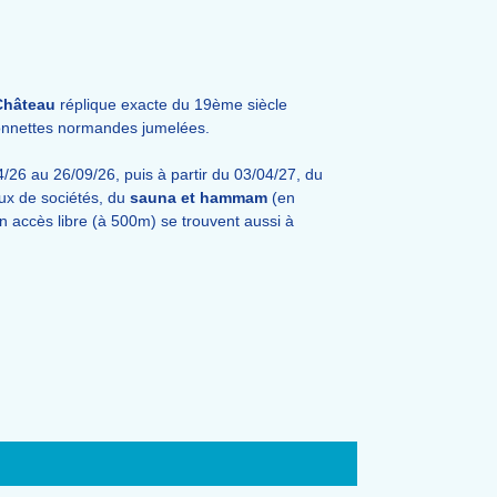
Château
réplique exacte du 19ème siècle
onnettes normandes jumelées.
/26 au 26/09/26, puis à partir du 03/04/
27, du
eux de sociétés, du
sauna et hammam
(en
en accès libre (à 500m) se trouvent aussi à