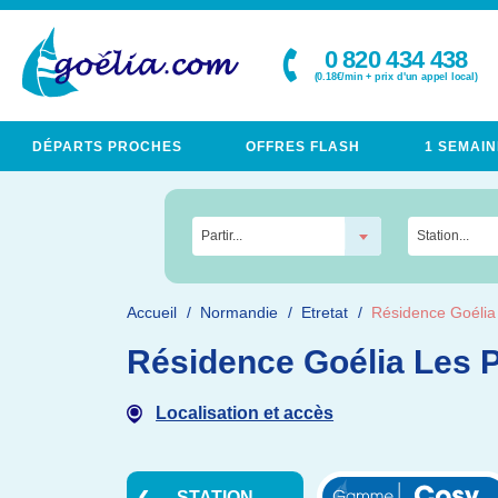
0 820 434 438
(0.18€/min + prix d'un appel local)
DÉPARTS PROCHES
OFFRES FLASH
1 SEMAIN
Partir...
Station...
Accueil
Normandie
Etretat
Résidence Goélia 
Résidence Goélia Les P
Localisation et accès
STATION