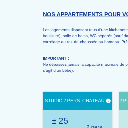
NOS APPARTEMENTS POUR VO
Les logements disposent tous d'une kitchenette é
bouilloire), salle de bains, WC séparés (sauf da
carrelage au rez-de-chaussée au hameau. Prêt 
IMPORTANT :
Ne dépassez jamais la capacité maximale de pe
s'agit d'un bébé).
STUDIO 2 PERS. CHATEAU
2 P
± 25
2 pers.