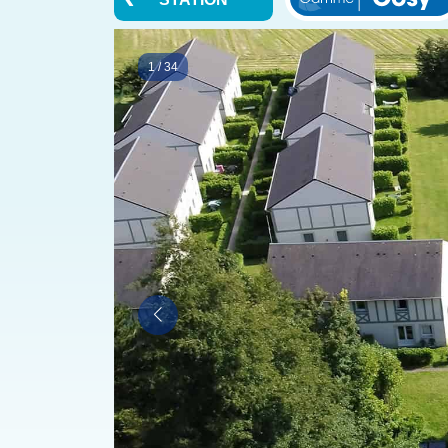
1
/
34