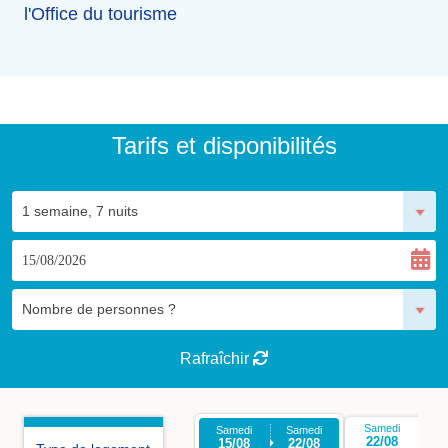
l'Office du tourisme
Tarifs et disponibilités
Rafraîchir
Samedi
S
Samedi
Samedi
22/08
2
15/08
22/08