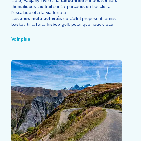
L'été, Vaujany invite à la
randonnée
sur des sentiers
thématiques, au trail sur 17 parcours en boucle, à
l'escalade et à la via ferrata.
Les
aires multi-activités
du Collet proposent tennis,
basket, tir à l'arc, frisbee-golf, pétanque, jeux d'eau,
bike park et pump track accessibles en trottinette, skate
et vélo.
Voir plus
La
cascade de la Fare
constitue quant à elle un
incontournable
à découvrir à pied.
Des navettes gratuites relient Vaujany à Bourg d'Oisans
pour faciliter les
excursions
aux alentours.