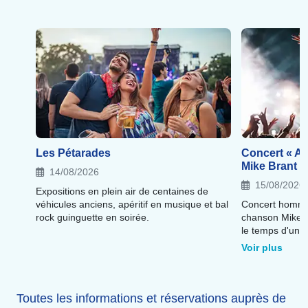
Les Pétarades
Concert « Am
Mike Brant »
14/08/2026
15/08/2026
Expositions en plein air de centaines de
véhicules anciens, apéritif en musique et bal
Concert hommag
rock guinguette en soirée.
chanson Mike Bra
le temps d'une 
ténor Amaury V
Voir plus
orchestre.
Toutes les informations et réservations auprès de