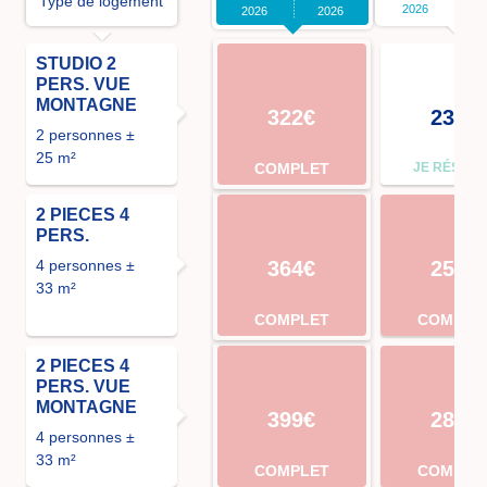
Type de logement
2026
2026
2026
STUDIO 2
PERS. VUE
MONTAGNE
322€
238€
2 personnes ±
25 m²
COMPLET
JE RÉSER
2 PIECES 4
PERS.
4 personnes ±
364€
259€
33 m²
COMPLET
COMPLE
2 PIECES 4
PERS. VUE
MONTAGNE
399€
287€
4 personnes ±
33 m²
COMPLET
COMPLE