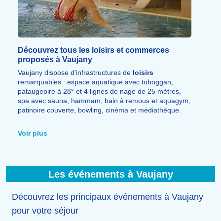
Découvrez tous les loisirs et commerces
proposés à Vaujany
Vaujany dispose d'infrastructures de
loisirs
remarquables : espace aquatique avec toboggan,
pataugeoire à 28° et 4 lignes de nage de 25 mètres,
spa avec sauna, hammam, bain à remous et aquagym,
patinoire couverte, bowling, cinéma et médiathèque.
Le
pôle enfance
accueille les bébés dès 6 mois et
propose un club enfants jusqu'à 15 ans.
Voir plus
Un petit
train touristique
gratuit parcourt le village.
Vous trouverez également de nombreux
commerces
et
restaurants
sur place.
Les événements à Vaujany
Découvrez les principaux événements à Vaujany
pour votre séjour