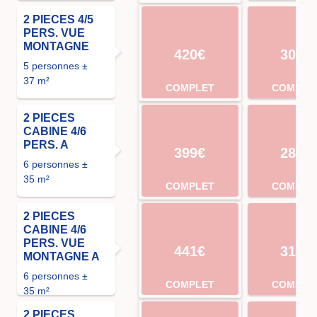
2 PIECES 4/5
PERS. VUE
MONTAGNE
420€
301€
5 personnes ±
37 m²
COMPLET
COMPLE
2 PIECES
CABINE 4/6
PERS. A
399€
287€
6 personnes ±
35 m²
COMPLET
COMPLE
2 PIECES
CABINE 4/6
PERS. VUE
441€
315€
MONTAGNE A
6 personnes ±
COMPLET
COMPLE
35 m²
2 PIECES