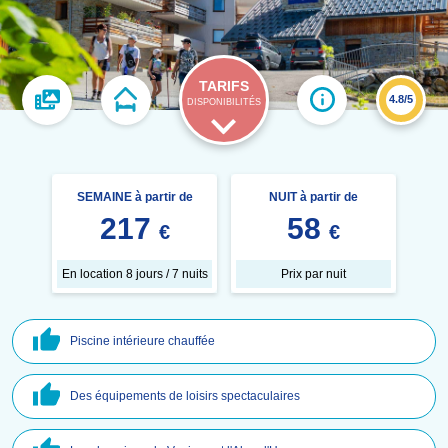
TARIFS
4.8/5
DISPONIBILITÉS
SEMAINE à partir de
NUIT à partir de
217
58
€
€
En location 8 jours / 7 nuits
Prix par nuit
Piscine intérieure chauffée
Des équipements de loisirs spectaculaires