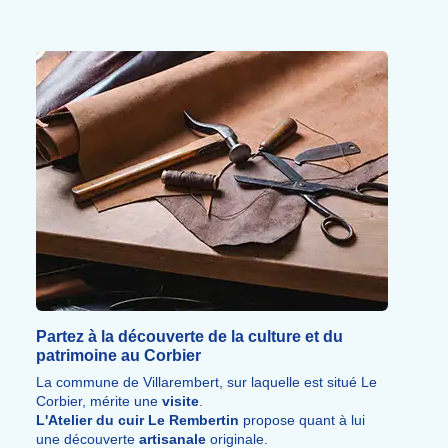
biplace avec moniteur breveté et la cani-rando avec
chiens nordiques garantissent des
sensations fortes.
Randonnées à cheval, biathlon laser, canoë-kayak et
tennis complètent l'
offre sportive
.
Partez à la découverte de la culture et du
patrimoine au Corbier
La commune de Villarembert, sur laquelle est situé Le
Corbier, mérite une
visite
.
L'Atelier du cuir Le Rembertin
propose quant à lui
une découverte
artisanale
originale.