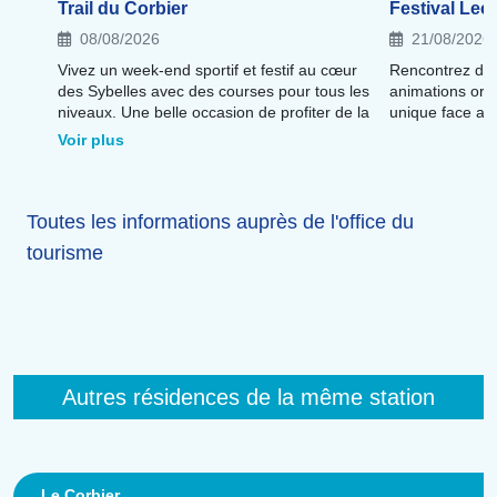
Trail du Corbier
Festival Lec
08/08/2026
21/08/2026
Vivez un week-end sportif et festif au cœur
Rencontrez des
des Sybelles avec des courses pour tous les
animations origi
niveaux. Une belle occasion de profiter de la
unique face a
station et de ses magnifiques panoramas
Voir plus
Toutes les informations auprès de l'office du
tourisme
Autres résidences de la même station
Le Corbier