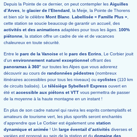
Depuis la Pointe de ce dernier, on peut contempler les
Aiguilles
d’Arves
, le
glacier de l’Etendard
, la Meije, la Pointe de Thorens
et bien sûr le célèbre
Mont Blanc
.
Labellisée « Famille Plus »
,
cette station se soucie beaucoup de garantir un accueil, des
activités et des animations
adaptées pour tous les âges.
100%
piétonne
, la station offre un cadre de vie et de vacances
chaleureux en toute sécurité.
Entre le
parc de la Vanoise
et le
parc des Ecrins
, Le Corbier jouit
d’un
environnement naturel exceptionnel
offrant des
panoramas à 360°
sur toutes les Alpes que vous adorerez
découvrir au cours de
randonnées pédestres
(nombreux
itinéraires accessibles pour tous les niveaux) ou
cyclistes
(110 km
de circuits balisés). Le
télésiège Sybelles® Express
ouvert en
été et
accessible aux piétons et VTT
vous permettra de passer
de la moyenne à la haute montagne en un instant !
En plus de son cadre naturel qui ravira les esprits contemplatifs et
amateurs de tourisme vert, les plus sportifs seront enchantés
d’apprendre que Le Corbier est également une
station
dynamique et animée
! Un
large éventail d’activités
diverses et
variées est proposé au sein de la station et du
domaine des