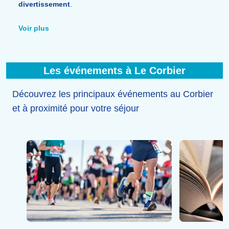
divertissement
.
Vous trouverez tous les
commerces
nécessaires ainsi
que de nombreux
restaurants
, des
spécialités
Voir plus
savoyardes
(fondue, raclette, tartiflette) aux pizzas et
burgers maison.
Les événements à Le Corbier
Découvrez les principaux événements au Corbier
et à proximité pour votre séjour