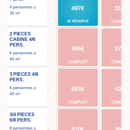
4 personnes ±
497€
315€
35 m²
JE RÉSERVE
COMPLE
2 PIECES
CABINE 4/6
PERS.
595€
371€
6 personnes ±
40 m²
COMPLET
COMPLE
3 PIECES 4/6
PERS.
6 personnes ±
693€
434€
40 m²
COMPLET
COMPLE
3/4 PIECES
6/8 PERS.
8 personnes ±
910€
560€