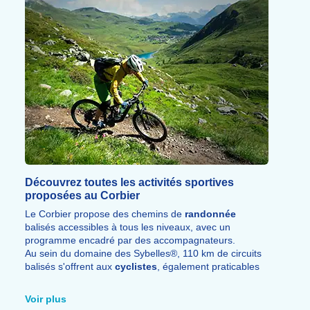
Découvrez toutes les activités sportives
proposées au Corbier
Le Corbier propose des chemins de
randonnée
balisés accessibles à tous les niveaux, avec un
programme encadré par des accompagnateurs.
Au sein du domaine des Sybelles®, 110 km de circuits
balisés s'offrent aux
cyclistes
, également praticables
en VTT à assistance électrique ou en trottinette de
montagne.
Voir plus
La via ferrata, le canyoning, le parapente en tandem