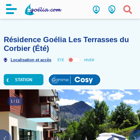
Résidence Goélia Les Terrass
Corbier (Été)
Localisation et accès
ÉTÉ
HIVER
STATION
1
/
11