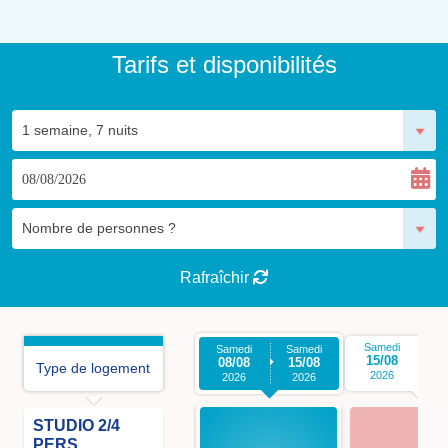
Tarifs et disponibilités
Rafraîchir
Samedi
S
Samedi
Samedi
15/08
2
08/08
15/08
Type de logement
2026
2026
2026
STUDIO 2/4
PERS.