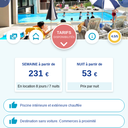
TARIFS
4.5/5
DISPONIBILITÉS
SEMAINE à partir de
NUIT à partir de
231
53
€
€
En location 8 jours / 7 nuits
Prix par nuit
Piscine intérieure et extérieure chauffée
Destination sans voiture. Commerces à proximité