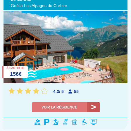
Goélia Les Alpages du Corbier
À PARTIR DE
156€
4.3
/
5
55
VOIR LA RÉSIDENCE