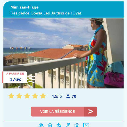
Mimizan-Plage
Résidence Goélia Les Jardins de l'Oyat
À PARTIR DE
176€
4.5
/
5
70
VOIR LA RÉSIDENCE