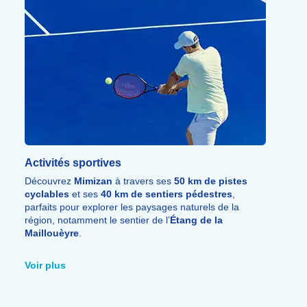
Activités sportives
Découvrez
Mimizan
à travers ses
50 km de pistes
cyclables
et ses
40 km de sentiers pédestres
,
parfaits pour explorer les paysages naturels de la
région, notamment le sentier de l’
Étang de la
Maillouèyre
.
Entre océan, courant de Mimizan et lac d’Aureilhan,
profitez d’un large choix d’activités nautiques : surf,
Voir plus
paddle, pêche, pirogue hawaïenne, kitesurf, canoë, jet-
ski, pédalo, catamaran, char à voile ou bateau
électrique. Les amateurs de sport pourront également