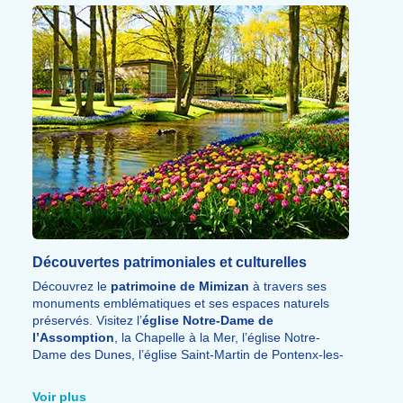
pratiquer le
golf
, le
tennis
, l’équitation ou le
parachutisme.
Découvertes patrimoniales et culturelles
Découvrez le
patrimoine de Mimizan
à travers ses
monuments emblématiques et ses espaces naturels
préservés. Visitez l’
église Notre-Dame de
l’Assomption
, la Chapelle à la Mer, l’église Notre-
Dame des Dunes, l’église Saint-Martin de Pontenx-les-
Forges, les lavoirs, les fontaines et le
Musée Prieuré
de Mimizan
, classé à l’UNESCO.
Voir plus