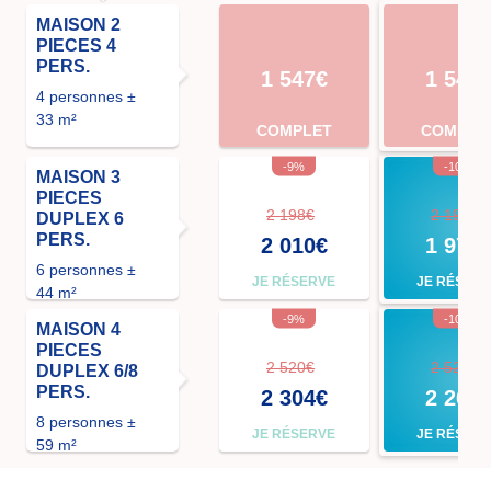
MAISON 2
PIECES 4
PERS.
1 547€
1 547
4 personnes ±
33 m²
COMPLET
COMPLE
-9%
-10%
MAISON 3
PIECES
2 198€
2 198€
DUPLEX 6
PERS.
2 010€
1 978
6 personnes ±
JE RÉSERVE
JE RÉSER
44 m²
-9%
-10%
MAISON 4
PIECES
2 520€
2 520€
DUPLEX 6/8
PERS.
2 304€
2 268
8 personnes ±
JE RÉSERVE
JE RÉSER
59 m²