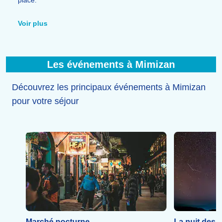
Partez aussi à la découverte des incontournables de la
région, comme la
Dune du Pilat
, le
Phare de Contis
,
Voir plus
Bordeaux
,
Arcachon
ou
Dax
, pour varier les plaisirs
entre nature, culture et patrimoine.
Les événements à Mimizan
Découvrez les principaux événements à Mimizan
pour votre séjour
Marché nocturne
La nuit des é