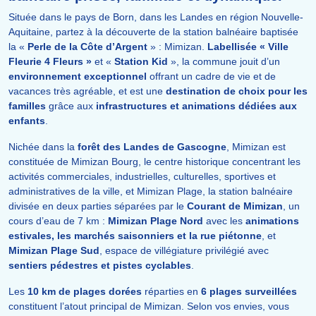
Située dans le pays de Born, dans les Landes en région Nouvelle-
Aquitaine, partez à la découverte de la station balnéaire baptisée
la «
Perle de la Côte d’Argent
» : Mimizan.
Labellisée « Ville
Fleurie 4 Fleurs »
et «
Station Kid
», la commune jouit d’un
environnement exceptionnel
offrant un cadre de vie et de
vacances très agréable, et est une
destination de choix pour les
familles
grâce aux
infrastructures et animations dédiées aux
enfants
.
Nichée dans la
forêt des Landes de Gascogne
, Mimizan est
constituée de Mimizan Bourg, le centre historique concentrant les
activités commerciales, industrielles, culturelles, sportives et
administratives de la ville, et Mimizan Plage, la station balnéaire
divisée en deux parties séparées par le
Courant de Mimizan
, un
cours d’eau de 7 km :
Mimizan Plage Nord
avec les
animations
estivales, les marchés saisonniers et la rue piétonne
, et
Mimizan Plage Sud
, espace de villégiature privilégié avec
sentiers pédestres et pistes cyclables
.
Les
10 km de plages dorées
réparties en
6 plages surveillées
constituent l’atout principal de Mimizan. Selon vos envies, vous