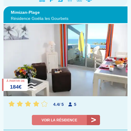
Mimizan-Plage
Résidence Goélia les Gourbets
À PARTIR DE
184€
4.4
/
5
5
VOIR LA RÉSIDENCE