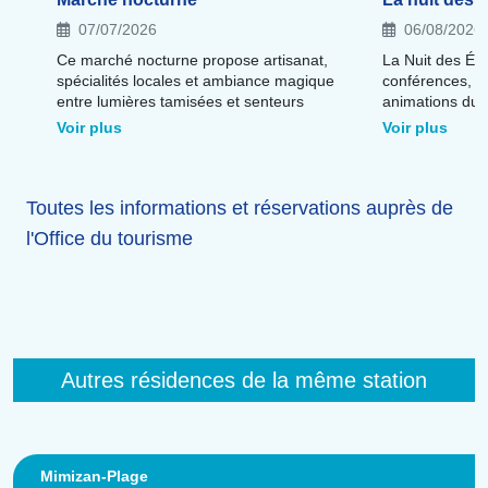
07/07/2026
06/08/2026
Ce marché nocturne propose artisanat,
La Nuit des Éto
spécialités locales et ambiance magique
conférences, o
entre lumières tamisées et senteurs
animations du 
gourmandes.
sous les étoiles
Voir plus
Voir plus
Toutes les informations et réservations auprès de
l'Office du tourisme
Autres résidences de la même station
Mimizan-Plage