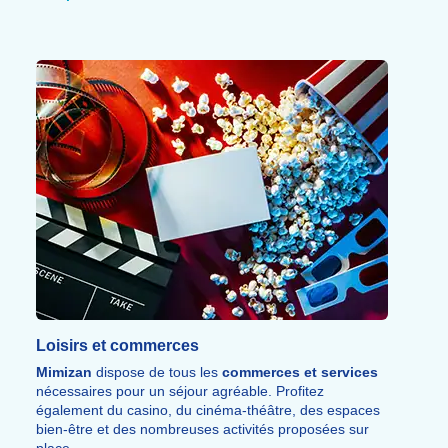
Profitez également de la
Promenade Fleurie
, un site
naturel remarquable parmi les plus beaux espaces
fleuris de France, puis partez à l’aventure avec
Terra
Aventura
, une chasse au trésor gratuite à pied ou à
vélo pour découvrir le patrimoine et les richesses
naturelles de Mimizan autrement.
Loisirs et commerces
Mimizan
dispose de tous les
commerces et services
nécessaires pour un séjour agréable. Profitez
également du casino, du cinéma-théâtre, des espaces
bien-être et des nombreuses activités proposées sur
place.