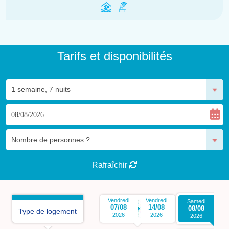
Tarifs et disponibilités
Rafraîchir
Vendredi
Vendredi
Samedi
Sa
07/08
14/08
08/08
1
Type de logement
2026
2026
2026
2