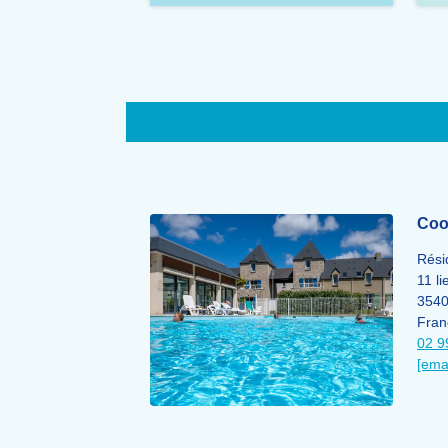
Coo
Rési
11 li
354
Fran
02 9
[ema