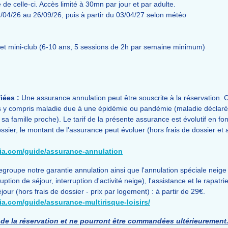
de celle-ci. Accès limité à 30mn par jour et par adulte.
4/04/26 au 26/09/26, puis à partir du 03/04/27 selon météo
 et mini-club (6-10 ans, 5 sessions de 2h par semaine minimum)
iées :
Une assurance annulation peut être souscrite à la réservation. C
 y compris maladie due à une épidémie ou pandémie (maladie déclarée,
famille proche). Le tarif de la présente assurance est évolutif en fonc
ssier, le montant de l'assurance peut évoluer (hors frais de dossier et 
lia.com/guide/assurance-annulation
egroupe notre garantie annulation ainsi que l'annulation spéciale neige 
ption de séjour, interruption d'activité neige), l'assistance et le rapatr
jour (hors frais de dossier - prix par logement) : à partir de 29€.
ia.com/guide/assurance-multirisque-loisirs/
de la réservation et ne pourront être commandées ultérieurement