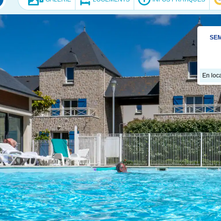
SEM
En loca