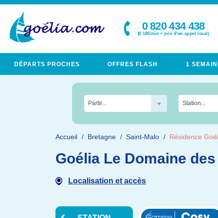
0 820 434 438
(0.18€/min + prix d'un appel local)
DÉPARTS PROCHES
OFFRES FLASH
1 SEMAIN
Partir...
Station...
Accueil
Bretagne
Saint-Malo
Résidence Goél
Goélia Le Domaine des
Localisation et accès
STATION