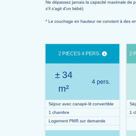
Ne dépassez jamais la capacité maximale de pe
s'il s'agit d'un bébé)
* Le couchage en hauteur ne convient à des e
2 PIECES 4 PERS.
2 
± 34
4 pers.
m²
Séjour avec canapé-lit convertible
Séj
1 chambre
1 c
Logement PMR sur demande