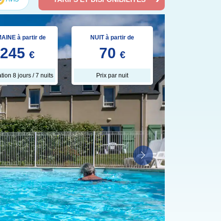
AINE à partir de
NUIT à partir de
245
70
€
€
tion 8 jours / 7 nuits
Prix par nuit