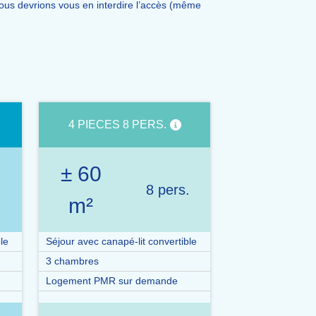
ous devrions vous en interdire l’accès (même
4 PIECES 8 PERS.
± 60
.
8 pers.
m²
le
Séjour avec canapé-lit convertible
3 chambres
Logement PMR sur demande