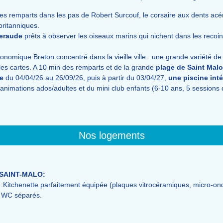
ses remparts dans les pas de Robert Surcouf, le corsaire aux dents acérée
ritanniques.
eraude
prêts à observer les oiseaux marins qui nichent dans les recoin
nomique Breton concentré dans la vieille ville : une grande variété de 
 les cartes. A 10 min des remparts et de la grande
plage de Saint Malo
ée
du 04/04/26 au 26/09/26, puis à partir du 03/04/27,
une piscine int
es animations ados/adultes et du mini club enfants (6-10 ans, 5 sessio
Nos logements
SAINT-MALO:
Kitchenette parfaitement équipée (plaques vitrocéramiques, micro-ondes,
in, WC séparés.