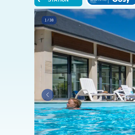
1
/
38