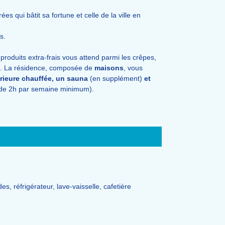
s qui bâtit sa fortune et celle de la ville en
s.
produits extra-frais vous attend parmi les crêpes,
. La résidence, composée de
maisons
, vous
érieure chauffée, un sauna
(en supplément)
et
ns de 2h par semaine minimum).
 réfrigérateur, lave-vaisselle, cafetière