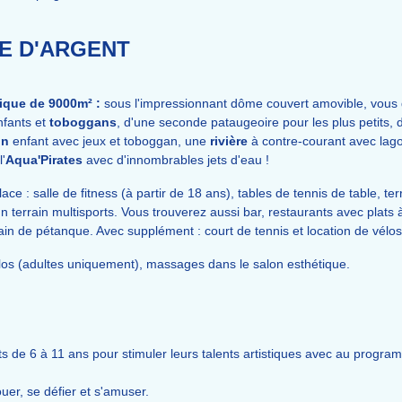
E D'ARGENT
ique de 9000m² :
sous l'impressionnant dôme couvert amovible, vous
nfants et
toboggans
, d'une seconde pataugeoire pour les plus petits, 
on
enfant avec jeux et toboggan, une
rivière
à contre-courant avec lag
l'
Aqua'Pirates
avec d'innombrables jets d'eau !
e : salle de fitness (à partir de 18 ans), tables de tennis de table, te
n terrain multisports. Vous trouverez aussi bar, restaurants avec plats
rain de pétanque. Avec supplément : court de tennis et location de vélos
élos (adultes uniquement), massages dans le salon esthétique.
 de 6 à 11 ans pour stimuler leurs talents artistiques avec au programm
uer, se défier et s'amuser.