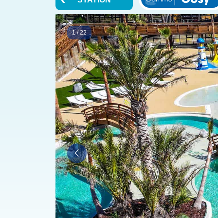
1
/
22