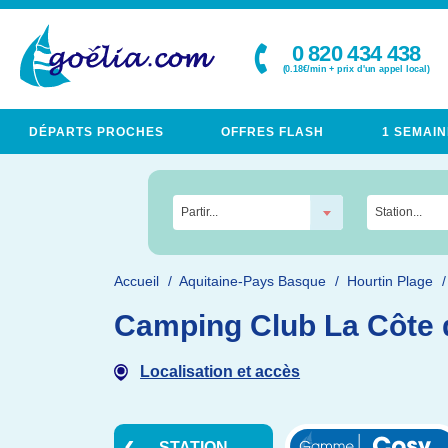
0 820 434 438
(0.18€/min + prix d'un appel local)
DÉPARTS PROCHES
OFFRES FLASH
1 SEMAIN
Partir...
Station...
Accueil
Aquitaine-Pays Basque
Hourtin Plage
Camping Club La Côte d
Localisation et accès
STATION