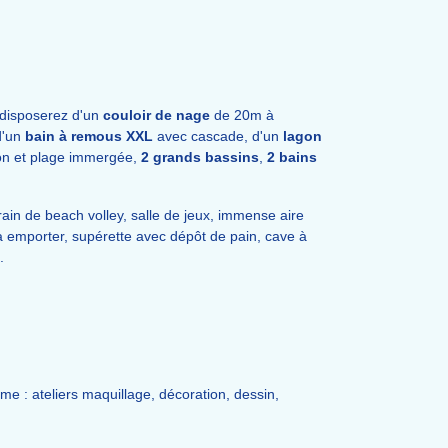
 disposerez d'un
couloir de nage
de 20m à
d'un
bain à remous XXL
avec cascade, d'un
lagon
on et plage immergée,
2 grands bassins
,
2 bains
rrain de beach volley, salle de jeux, immense aire
 à emporter, supérette avec dépôt de pain, cave à
.
e : ateliers maquillage, décoration, dessin,