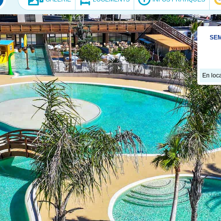
SEM
En loca