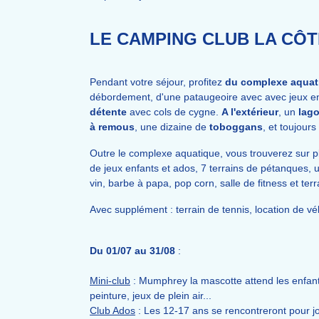
LE CAMPING CLUB LA CÔT
Pendant votre séjour, profitez
du complexe aquat
débordement, d'une pataugeoire avec avec jeux e
détente
avec cols de cygne.
A l'extérieur
, un
lag
à remous
, une dizaine de
toboggans
, et toujours 
Outre le complexe aquatique, vous trouverez sur plac
de jeux enfants et ados, 7 terrains de pétanques, u
vin, barbe à papa, pop corn, salle de fitness et ter
Avec supplément : terrain de tennis, location de v
Du 01/07 au 31/08
:
Mini-club
: Mumphrey la mascotte attend les enfants
peinture, jeux de plein air...
Club Ados
: Les 12-17 ans se rencontreront pour jo