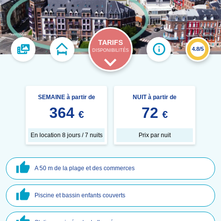
TARIFS
4.8/5
DISPONIBILITÉS
SEMAINE à partir de
NUIT à partir de
364
72
€
€
En location 8 jours / 7 nuits
Prix par nuit
A 50 m de la plage et des commerces
Piscine et bassin enfants couverts