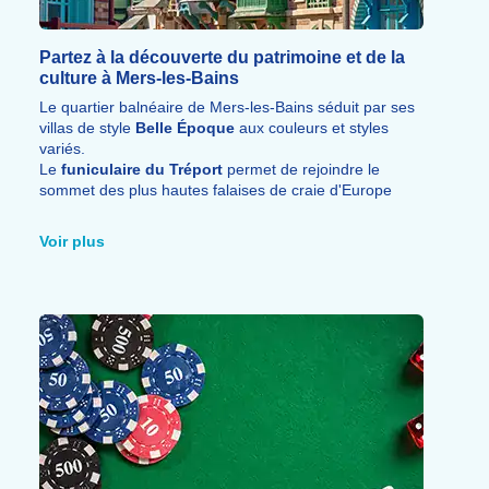
Partez à la découverte du patrimoine et de la
culture à Mers-les-Bains
Le quartier balnéaire de Mers-les-Bains séduit par ses
villas de style
Belle Époque
aux couleurs et styles
variés.
Le
funiculaire du Tréport
permet de rejoindre le
sommet des plus hautes falaises de craie d'Europe
pour un panorama exceptionnel.
À Mers-les-Bains, visitez l'église Saint-Martin de style
Voir plus
romano-byzantin et la statue de Notre-Dame-de-la-
Falaise.
Au Tréport, flânez sur les quais, dans le
Quartier des
Cordiers
, et visitez le
Musée des Enfants du Vieux
Tréport
, les cimetières militaires et le Kahl-Burg, un
bunker allemand de la Seconde Guerre Mondiale avec
270 mètres de galeries sur 4 niveaux.
Dans les environs, la ville d'
Eu
et son Château, le
Bois
de Cise
et la
Vallée de l'Yères
méritent également le
détour.