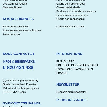
Les Gammes Goélia
Charte consommer local
Mentions légales
Charte qualité Goélia
Résidences de tourisme classées
Propriétaires de résidences
NOS ASSURANCES
Charte éco-responsable
Assurance annulation
CSE et ASSOCIATIONS
Assurance annulation multirisque
Assurance ski
NOUS CONTACTER
INFORMATIONS
INFOS & RESERVATION
PLAN DU SITE
POLITIQUE DE CONFIDENTIALITE
0 820 434 438
LOCATION DE VACANCES EN
FRANCE
(0,18 € / min + prix appel local)
NEWSLETTER
Goélia : Immeuble L’Européen
114, allée des Champs Elysées
91042 EVRY Cedex
Recevoir notre newsletter
REJOIGNEZ-NOUS
NOUS CONTACTER PAR MAIL