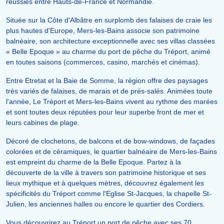
réussies entre Hauts-de-France et Normandie.
Située sur la Côte d'Albâtre en surplomb des falaises de craie les
plus hautes d'Europe, Mers-les-Bains associe son patrimoine
balnéaire, son architecture exceptionnelle avec ses villas classées
« Belle Epoque » au charme du port de pêche du Tréport, animé
en toutes saisons (commerces, casino, marchés et cinémas).
Entre Etretat et la Baie de Somme, la région offre des paysages
très variés de falaises, de marais et de prés-salés. Animées toute
l'année, Le Tréport et Mers-les-Bains vivent au rythme des marées
et sont toutes deux réputées pour leur superbe front de mer et
leurs cabines de plage.
Décoré de clochetons, de balcons et de bow-windows, de façades
colorées et de céramiques, le quartier balnéaire de Mers-les-Bains
est empreint du charme de la Belle Epoque. Partez à la
découverte de la ville à travers son patrimoine historique et ses
lieux mythique et à quelques mètres, découvrez également les
spécificités du Tréport comme l'Eglise St-Jacques, la chapelle St-
Julien, les anciennes halles ou encore le quartier des Cordiers.
Vous découvrirez au Tréport un port de pêche avec ses 70