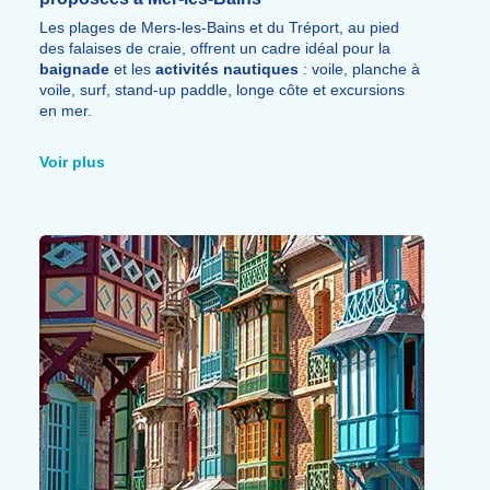
Les plages de Mers-les-Bains et du Tréport, au pied
des falaises de craie, offrent un cadre idéal pour la
baignade
et les
activités nautiques
: voile, planche à
voile, surf, stand-up paddle, longe côte et excursions
en mer.
De nombreuses
randonnées
à pied, à vélo ou à
cheval permettent de
découvrir
les environs : le GR21
Voir plus
du Tréport à Criel-sur-Mer, le Sentier du Littoral de
Mers-les-Bains à Ault (7 km) et le Chemin Vert du Petit
Caux de Eu à Dieppe (17 km).
Équitation, skatepark, yoga et pêche complètent l'
offre
sportive.