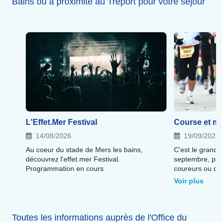
Bains ou à proximité au Tréport pour votre séjour
L'Effet.Mer Festival
Course et ma
14/08/2026
19/09/2026
Au coeur du stade de Mers les bains,
C'est le grand
découvrez l'effet.mer Festival.
septembre, pou
Programmation en cours
coureurs ou de
ou à l'arrivée d
Voir plus
c'est le grand 
qui ravit les pe
Toutes les informations auprès de l'Office du