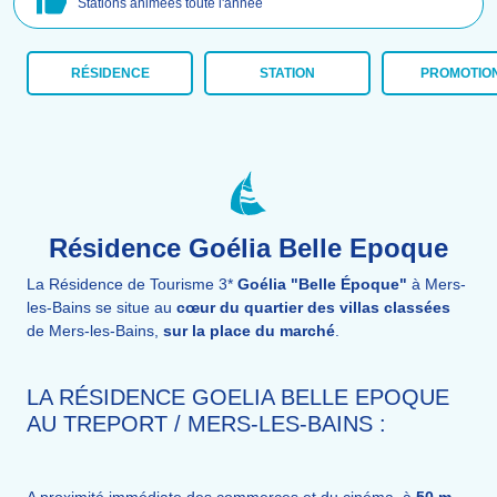
Stations animées toute l'année
RÉSIDENCE
STATION
PROMOTIO
Résidence Goélia Belle Epoque
La Résidence de Tourisme 3*
Goélia "Belle Époque"
à Mers-
les-Bains se situe au
cœur du quartier des villas classées
de Mers-les-Bains,
sur la place du marché
.
LA RÉSIDENCE GOELIA BELLE EPOQUE
AU TREPORT / MERS-LES-BAINS :
A proximité immédiate des commerces et du cinéma, à
50 m