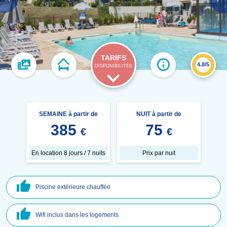
TARIFS
4.8/5
DISPONIBILITÉS
SEMAINE à partir de
NUIT à partir de
385
75
€
€
En location 8 jours / 7 nuits
Prix par nuit
Piscine extérieure chauffée
Wifi inclus dans les logements