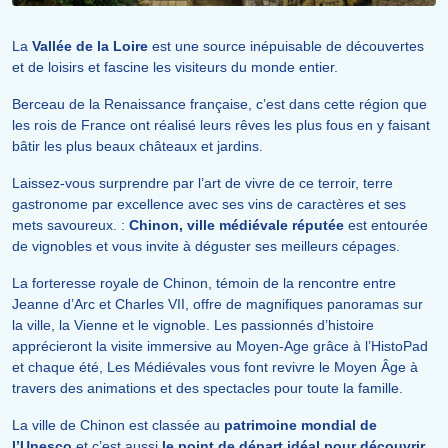
La
Vallée de la Loire
est une source inépuisable de découvertes
et de loisirs et fascine les visiteurs du monde entier.
Berceau de la Renaissance française, c’est dans cette région que
les rois de France ont réalisé leurs rêves les plus fous en y faisant
bâtir les plus beaux châteaux et jardins.
Laissez-vous surprendre par l’art de vivre de ce terroir, terre
gastronome par excellence avec ses vins de caractères et ses
mets savoureux. :
Chinon
, ville médiévale réputée
est entourée
de vignobles et vous invite à déguster ses meilleurs cépages.
La forteresse royale de
Chinon
, témoin de la rencontre entre
Jeanne d’Arc et Charles VII, offre de magnifiques panoramas sur
la ville, la Vienne et le vignoble. Les passionnés d’histoire
apprécieront la visite immersive au Moyen-Age grâce à l’HistoPad
et chaque été, Les Médiévales vous font revivre le Moyen Âge à
travers des animations et des spectacles pour toute la famille.
La ville de
Chinon
est classée au
patrimoine mondial de
l’Unesco
et c’est aussi
le point de départ idéal pour découvrir