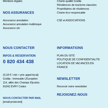
Mentions légales
Charte qualité Goélia
Résidences de tourisme classées
Propriétaires de résidences
NOS ASSURANCES
Charte éco-responsable
Assurance annulation
CSE et ASSOCIATIONS
Assurance annulation multirisque
Assurance ski
NOUS CONTACTER
INFORMATIONS
INFOS & RESERVATION
PLAN DU SITE
POLITIQUE DE CONFIDENTIALITE
0 820 434 438
LOCATION DE VACANCES EN
FRANCE
(0,18 € / min + prix appel local)
NEWSLETTER
Goélia : Immeuble L’Européen
114, allée des Champs Elysées
91042 EVRY Cedex
Recevoir notre newsletter
REJOIGNEZ-NOUS
NOUS CONTACTER PAR MAIL
[email protected]