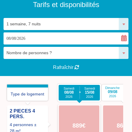
Tarifs et disponibilités
Rafraîchir
Dimanche
Di
Samedi
Samedi
09/08
1
08/08
15/08
Type de logement
2026
2026
2026
2 PIECES 4
PERS.
4 personnes ±
889€
869€
28 m²