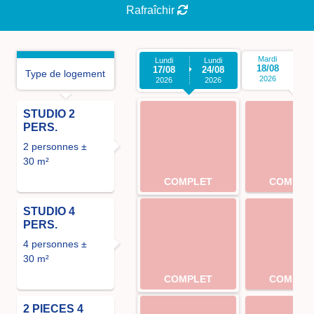
Rafraîchir
Mardi
M
Lundi
Lundi
18/08
2
17/08
24/08
Type de logement
2026
2026
2026
STUDIO 2
PERS.
2 personnes ±
30 m²
COMPLET
COMPLE
STUDIO 4
PERS.
4 personnes ±
30 m²
COMPLET
COMPLE
2 PIECES 4