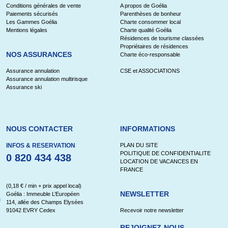
Conditions générales de vente
A propos de Goélia
Paiements sécurisés
Parenthèses de bonheur
Les Gammes Goélia
Charte consommer local
Mentions légales
Charte qualité Goélia
Résidences de tourisme classées
Propriétaires de résidences
NOS ASSURANCES
Charte éco-responsable
Assurance annulation
CSE et ASSOCIATIONS
Assurance annulation multirisque
Assurance ski
NOUS CONTACTER
INFORMATIONS
INFOS & RESERVATION
PLAN DU SITE
POLITIQUE DE CONFIDENTIALITE
0 820 434 438
LOCATION DE VACANCES EN
FRANCE
(0,18 € / min + prix appel local)
NEWSLETTER
Goélia : Immeuble L’Européen
114, allée des Champs Elysées
91042 EVRY Cedex
Recevoir notre newsletter
REJOIGNEZ-NOUS