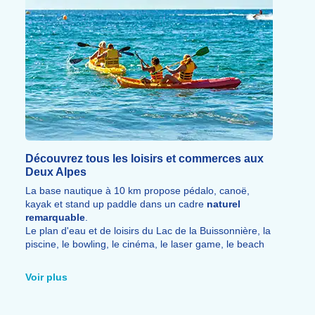
Découvrez tous les loisirs et commerces aux
Deux Alpes
La base nautique à 10 km propose pédalo, canoë,
kayak et stand up paddle dans un cadre
naturel
remarquable
.
Le plan d'eau et de loisirs du Lac de la Buissonnière, la
piscine, le bowling, le cinéma, le laser game, le beach
volley et le ludoparc offrent de nombreuses possibilités
de
détente
.
Voir plus
Vous trouverez tous les
commerces
et
services sur
place
, ainsi que de nombreux restaurants, bars, pubs
et discothèques pour prolonger vos soirées.