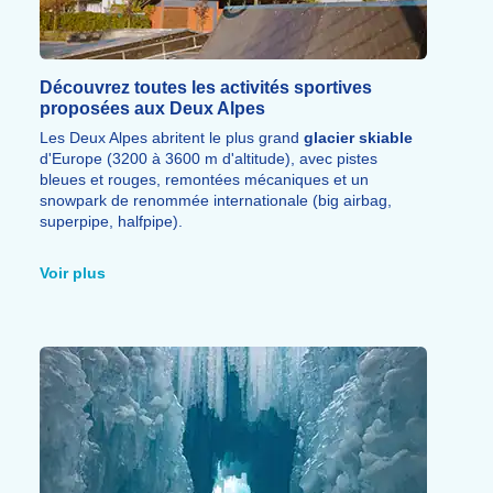
Découvrez toutes les activités sportives
proposées aux Deux Alpes
Les Deux Alpes abritent le plus grand
glacier skiable
d'Europe (3200 à 3600 m d'altitude), avec pistes
bleues et rouges, remontées mécaniques et un
snowpark de renommée internationale (big airbag,
superpipe, halfpipe).
Le
2 Alpes Bike Park
, l'un des plus grands bike parks
des Alpes, propose 91 km de parcours avec 6
Voir plus
remontées mécaniques, 22 pistes, itinéraires enduro,
cross-country et pump track.
De superbes itinéraires de
randonnée pédestre
pour
tous niveaux mènent notamment au gigantesque
Lac
de Lauvitel
, l'un des plus beaux sites de l'Oisans.
Parapente, rafting, airbag park, golf 9 trous, escalade,
luge d'été et équitation complètent une
offre sportive
exceptionnelle.