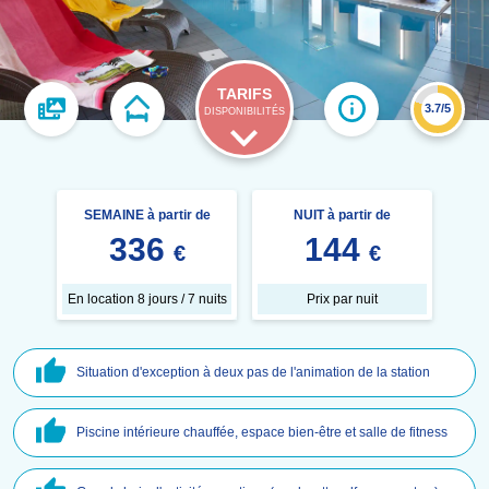
TARIFS
3.7/5
DISPONIBILITÉS
SEMAINE à partir de
NUIT à partir de
336
144
€
€
En location 8 jours / 7 nuits
Prix par nuit
Situation d'exception à deux pas de l'animation de la station
Piscine intérieure chauffée, espace bien-être et salle de fitness