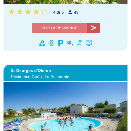
4.3
/
5
48
VOIR LA RÉSIDENCE
St Georges d'Oleron
Résidence Goélia La Palmeraie