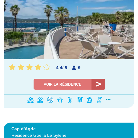
4.4
/
5
9
VOIR LA RÉSIDENCE
Cap d'Agde
Résidence Goélia Le Sylène