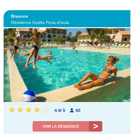
Bravone
Résidence Goélia Perla d'Isula
4.4
/
5
60
VOIR LA RÉSIDENCE