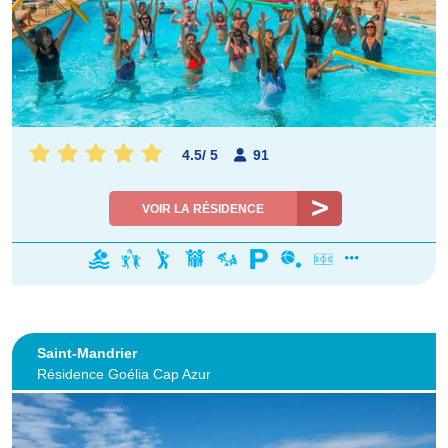
4.5
/
5
91
VOIR LA RÉSIDENCE
Saint-Mandrier
Résidence Goélia Cap Azur