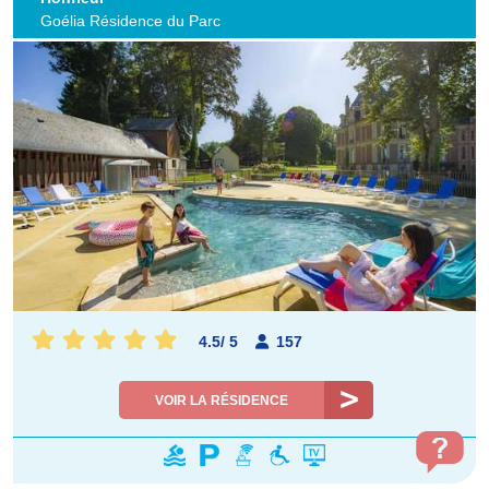
Goélia Résidence du Parc
4.5
/
5
157
VOIR LA RÉSIDENCE