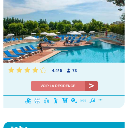
4.4
/
5
73
VOIR LA RÉSIDENCE
Honfleur