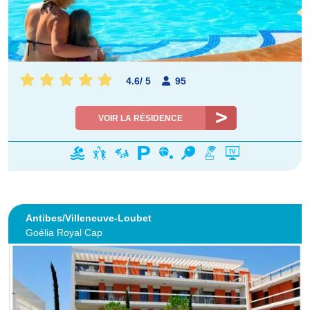
4.6
/
5
95
VOIR LA RÉSIDENCE
Antibes/Villeneuve-Loubet
Goélia Royal Cap