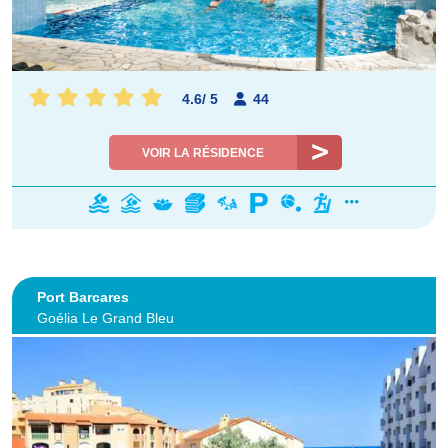
4.6
/
5
44
VOIR LA RÉSIDENCE
Port Barcares
Goélia Le Grand Bleu