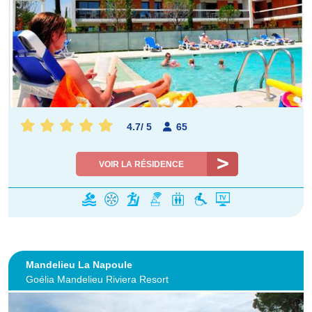
4.7
/
5
65
VOIR LA RÉSIDENCE
Mandelieu La Napoule
Goélia Mandelieu Riviera Resort