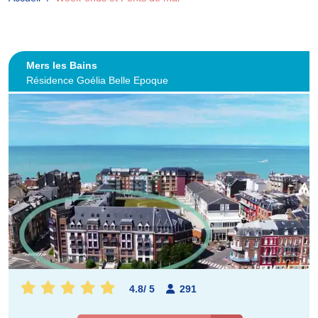
Mers les Bains
Résidence Goélia Belle Epoque
4.8
/
5
291