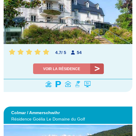
4.7
/
5
54
VOIR LA RÉSIDENCE
Colmar / Ammerschwihr
Résidence Goélia Le Domaine du Golf