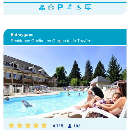
Entraygues
Résidence Goélia Les Gorges de la Truyère
4.7
/
5
102