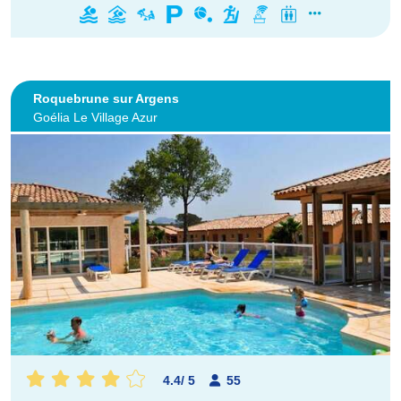
Roquebrune sur Argens
Goélia Le Village Azur
4.4
/
5
55