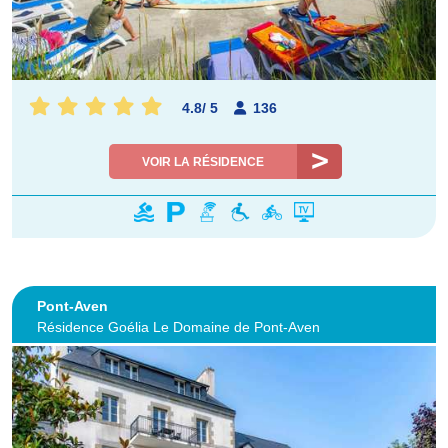
4.8
/
5
136
VOIR LA RÉSIDENCE
Pont-Aven
Résidence Goélia Le Domaine de Pont-Aven