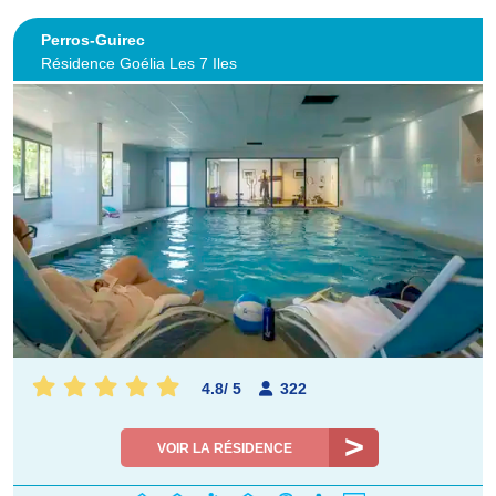
Perros-Guirec
Résidence Goélia Les 7 Iles
4.8
/
5
322
VOIR LA RÉSIDENCE