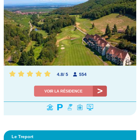
4.8
/
5
554
VOIR LA RÉSIDENCE
Le Treport