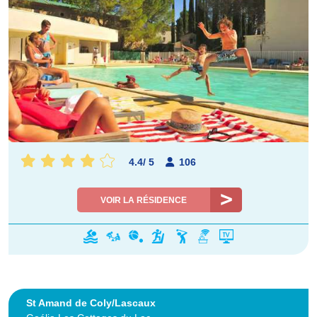
4.4
/
5
106
VOIR LA RÉSIDENCE
St Amand de Coly/Lascaux