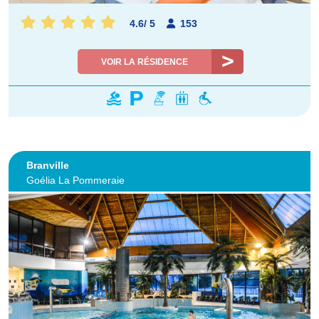
4.6
/
5
153
VOIR LA RÉSIDENCE
Branville
Goélia La Pommeraie