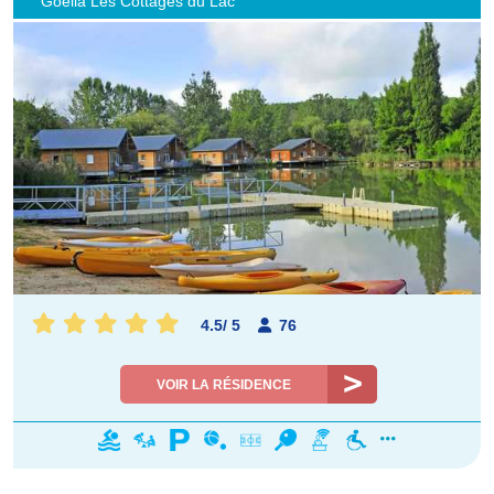
Goélia Les Cottages du Lac
4.5
/
5
76
VOIR LA RÉSIDENCE