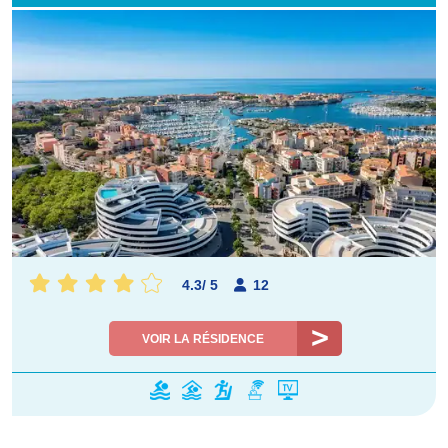
4.3
/
5
12
VOIR LA RÉSIDENCE