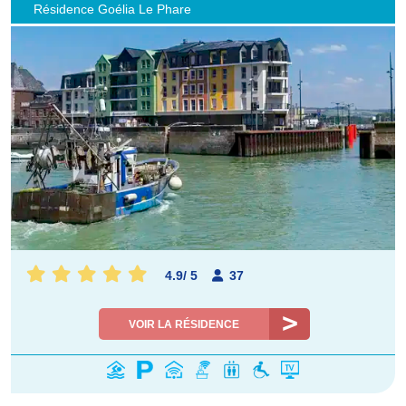
Résidence Goélia Le Phare
4.9
/
5
37
VOIR LA RÉSIDENCE