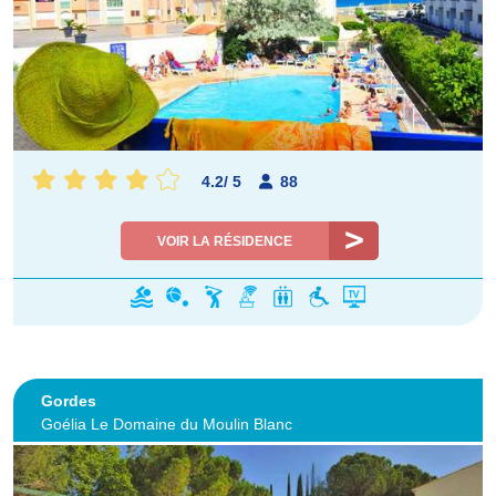
4.2
/
5
88
VOIR LA RÉSIDENCE
Gordes
Goélia Le Domaine du Moulin Blanc