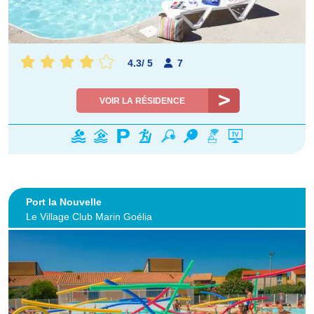
4.3
/
5
7
VOIR LA RÉSIDENCE
Port la Nouvelle
Le Village Club Marin Goélia