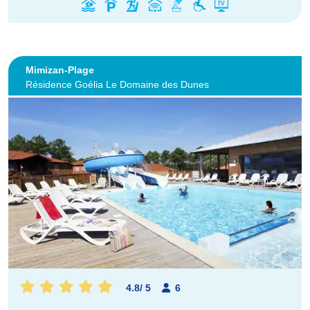
Mimizan-Plage
Résidence Goélia Le Domaine des Dunes
4.8
/
5
6