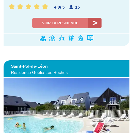
4.9
/
5
15
VOIR LA RÉSIDENCE
Saint-Pol-de-Léon
Résidence Goélia Les Roches