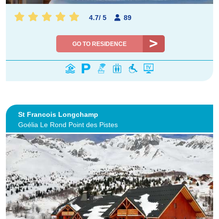
4.7
/
5
89
GO TO RESIDENCE
St Francois Longchamp
Goélia Le Rond Point des Pistes