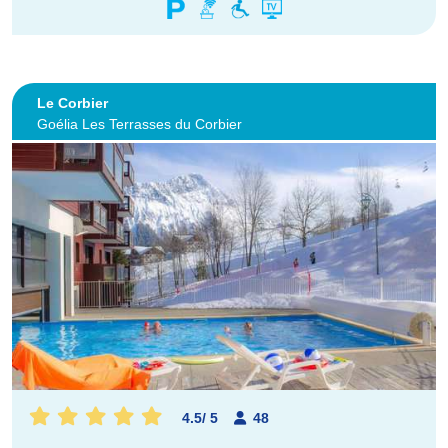
Le Corbier
Goélia Les Terrasses du Corbier
4.5
/
5
48