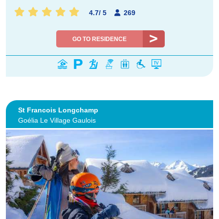
4.7
/
5
269
GO TO RESIDENCE
St Francois Longchamp
Goélia Le Village Gaulois