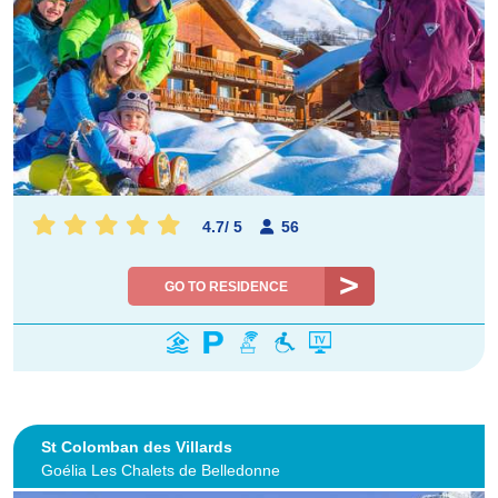
4.7
/
5
56
GO TO RESIDENCE
St Colomban des Villards
Goélia Les Chalets de Belledonne