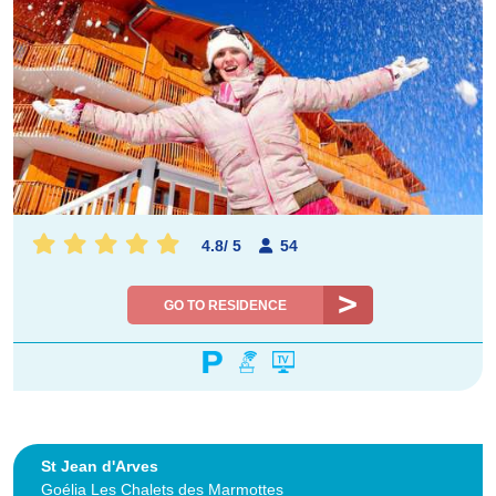
4.8
/
5
54
GO TO RESIDENCE
St Jean d'Arves
Goélia Les Chalets des Marmottes