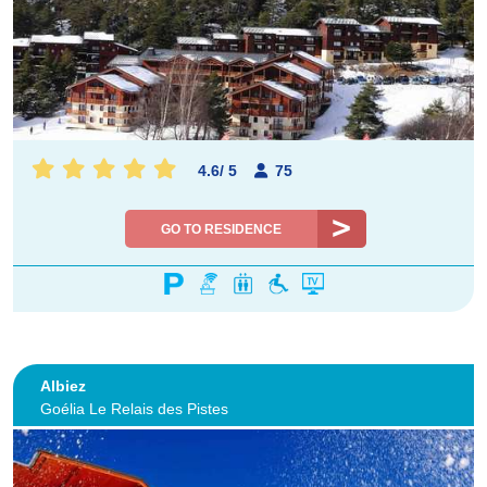
4.6
/
5
75
GO TO RESIDENCE
Albiez
Goélia Le Relais des Pistes