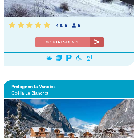
4.8
/
5
5
GO TO RESIDENCE
Pralognan la Vanoise
Goélia Le Blanchot