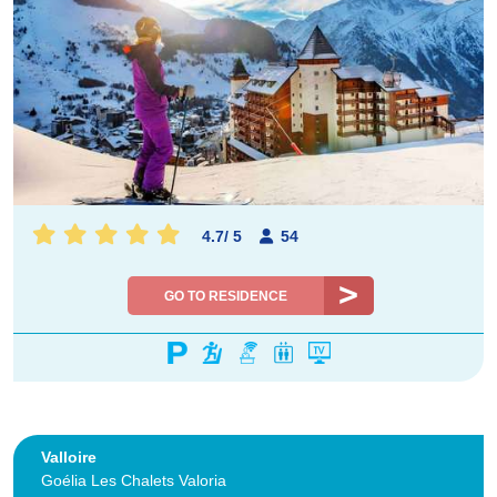
4.7
/
5
54
GO TO RESIDENCE
Valloire
Goélia Les Chalets Valoria