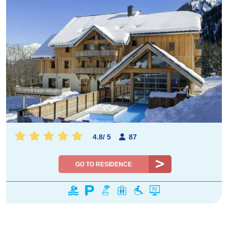
4.8
/
5
87
GO TO RESIDENCE