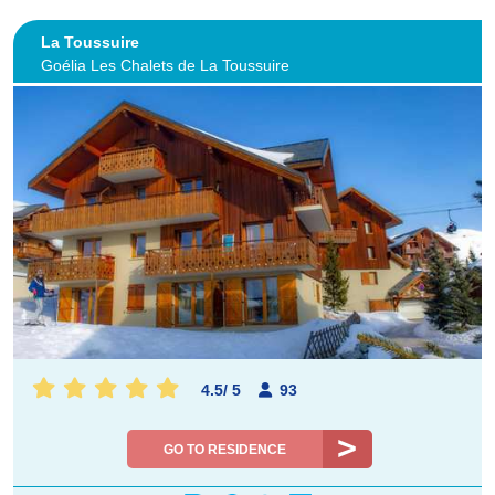
La Toussuire
Goélia Les Chalets de La Toussuire
4.5
/
5
93
GO TO RESIDENCE