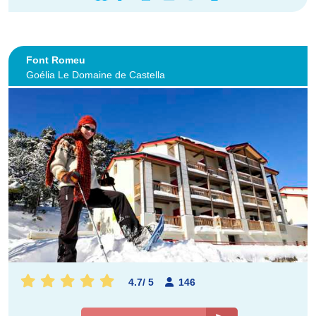
Font Romeu
Goélia Le Domaine de Castella
4.7
/
5
146