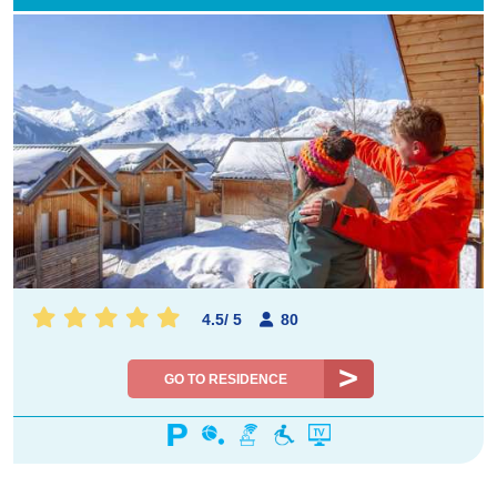
4.5
/
5
80
GO TO RESIDENCE