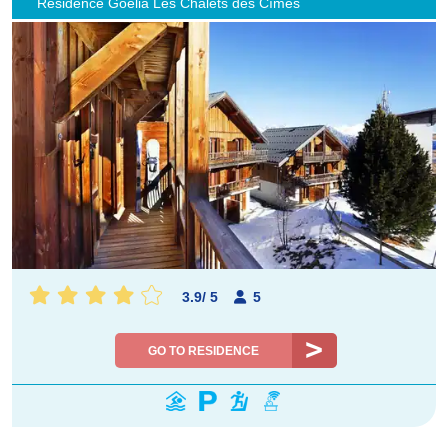
Résidence Goélia Les Chalets des Cîmes
3.9
/
5
5
GO TO RESIDENCE