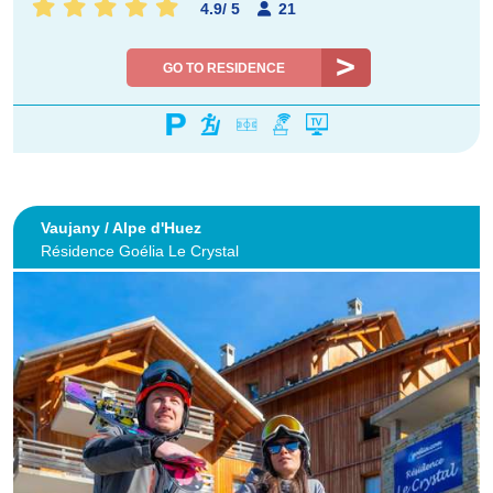
4.9
/
5
21
GO TO RESIDENCE
Vaujany / Alpe d'Huez
Résidence Goélia Le Crystal