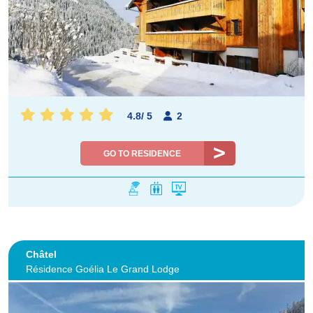
4.8
/
5
2
GO TO RESIDENCE
Châtel
Résidence Goélia Le Grand Lodge