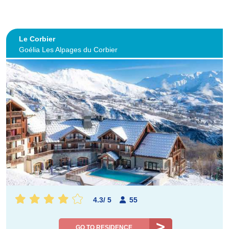
Le Corbier
Goélia Les Alpages du Corbier
4.3
/
5
55
GO TO RESIDENCE