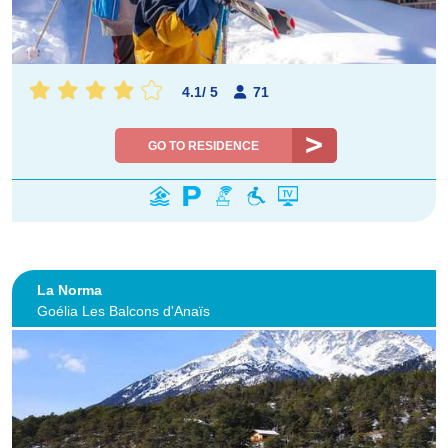
4.1
/
5
71
GO TO RESIDENCE
La Norma
Goélia Les Balcons d'Anaïs