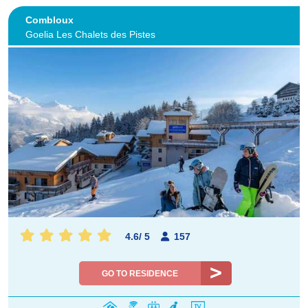
Combloux
Goelia Les Chalets des Pistes
4.6
/
5
157
GO TO RESIDENCE