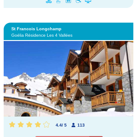
St Francois Longchamp
Goélia Résidence Les 4 Vallées
4.4
/
5
113