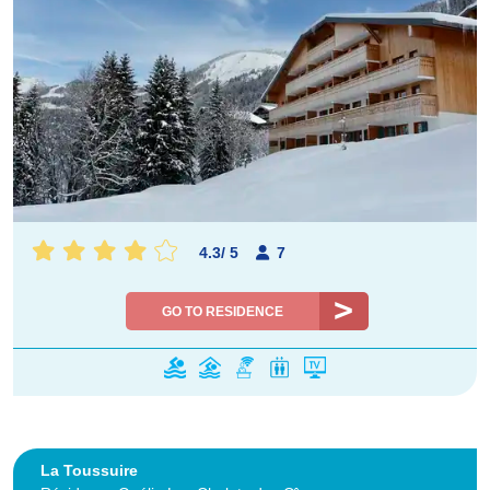
4.3
/
5
7
GO TO RESIDENCE
La Toussuire