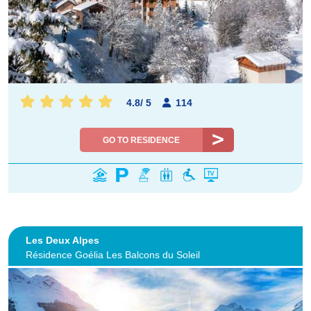
4.8
/
5
114
GO TO RESIDENCE
Les Deux Alpes
Résidence Goélia Les Balcons du Soleil