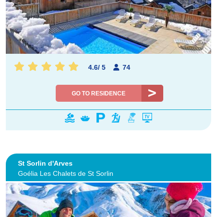
4.6
/
5
74
GO TO RESIDENCE
St Sorlin d'Arves
Goélia Les Chalets de St Sorlin