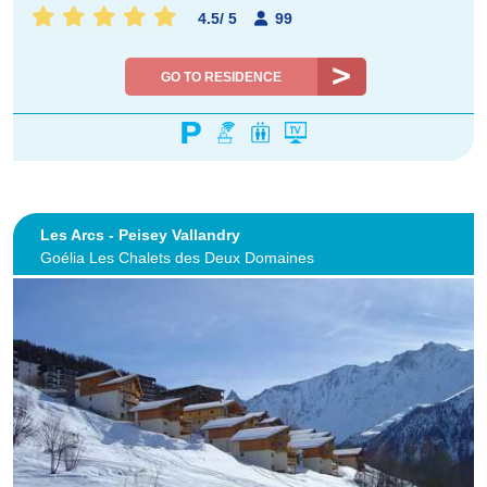
4.5
/
5
99
GO TO RESIDENCE
Les Arcs - Peisey Vallandry
Goélia Les Chalets des Deux Domaines