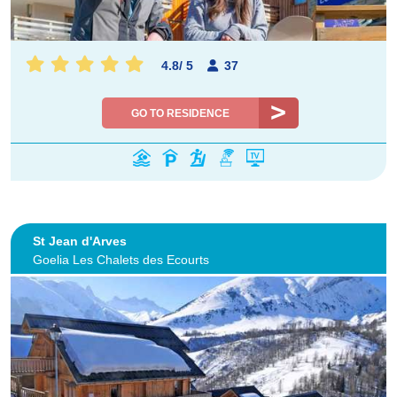
4.8
/
5
37
GO TO RESIDENCE
St Jean d'Arves
Goelia Les Chalets des Ecourts