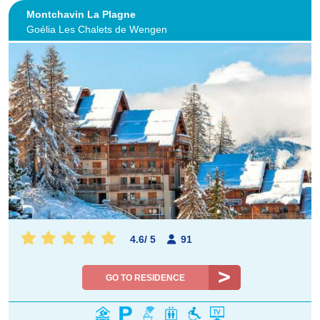
Montchavin La Plagne
Goélia Les Chalets de Wengen
4.6
/
5
91
GO TO RESIDENCE