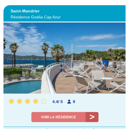
Saint-Mandrier
Résidence Goélia Cap Azur
4.4
/
5
9
VOIR LA RÉSIDENCE