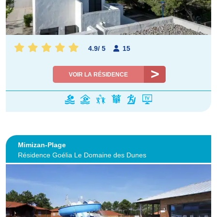
4.9
/
5
15
VOIR LA RÉSIDENCE
Mimizan-Plage
Résidence Goélia Le Domaine des Dunes