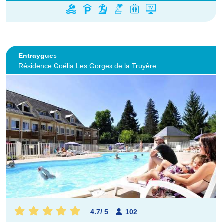
Entraygues
Résidence Goélia Les Gorges de la Truyère
4.7
/
5
102