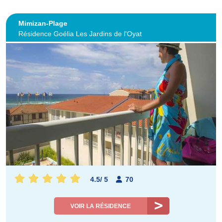
Mimizan-Plage
Résidence Goélia Les Jardins de l'Oyat
4.5
/
5
70
VOIR LA RÉSIDENCE