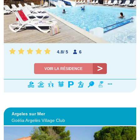
4.8
/
5
6
VOIR LA RÉSIDENCE
Argeles sur Mer
Goélia Argelès Village Club