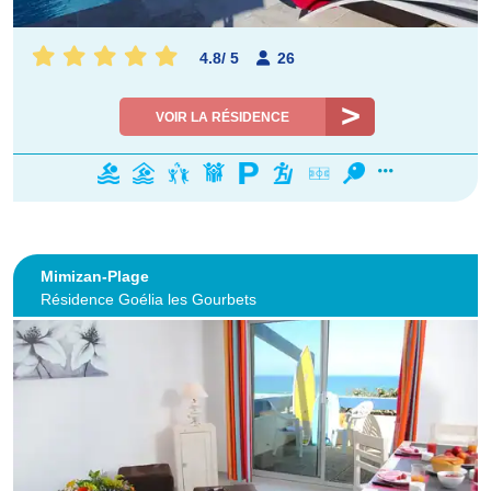
4.8
/
5
26
VOIR LA RÉSIDENCE
Mimizan-Plage
Résidence Goélia les Gourbets