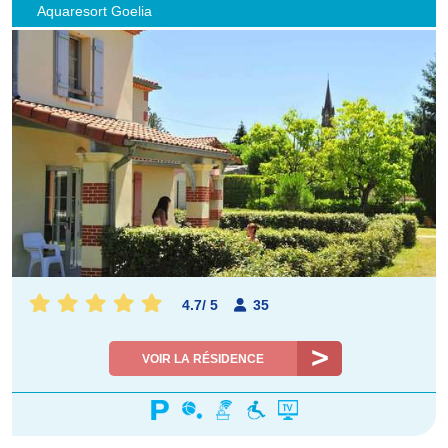
Aquaresort Goelia
4.7
/
5
35
VOIR LA RÉSIDENCE