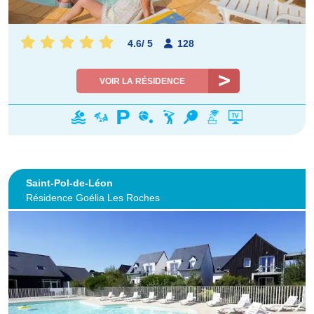
4.6
/
5
128
VOIR LA RÉSIDENCE
Saint-Pol-de-Léon
Résidence Goélia Les Roches