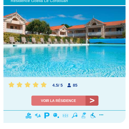
Résidence Goélia Le Cordouan
4.5
/
5
85
VOIR LA RÉSIDENCE