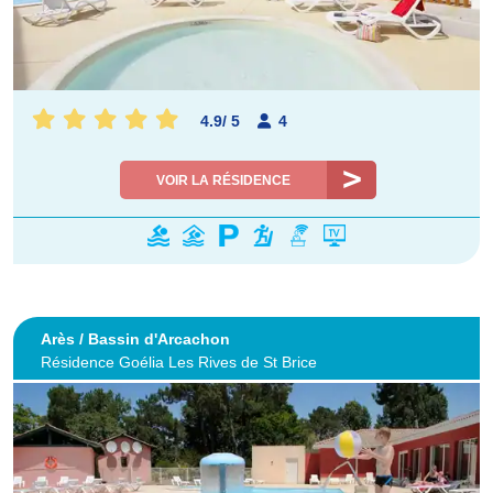
4.9
/
5
4
VOIR LA RÉSIDENCE
Arès / Bassin d'Arcachon
Résidence Goélia Les Rives de St Brice