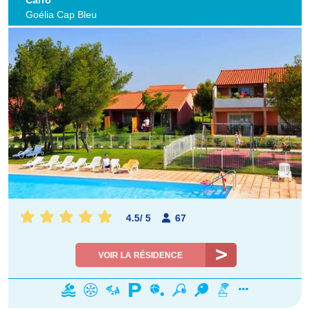
Goélia Cap Bleu
4.5
/
5
67
VOIR LA RÉSIDENCE