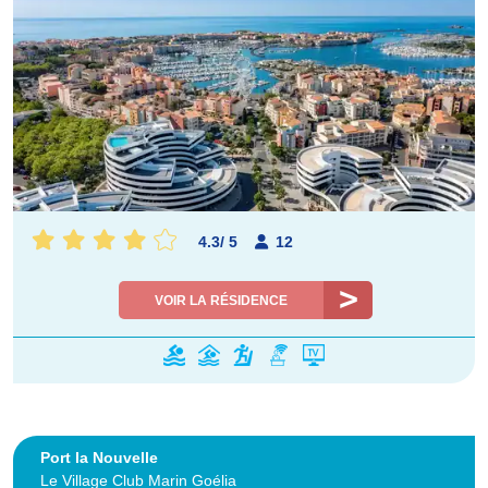
4.3
/
5
12
VOIR LA RÉSIDENCE
Port la Nouvelle
Le Village Club Marin Goélia