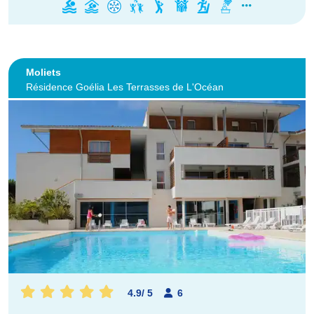
Moliets
Résidence Goélia Les Terrasses de L'Océan
4.9
/
5
6