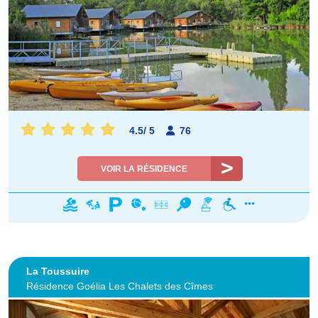
4.5
/
5
76
VOIR LA RÉSIDENCE
La Toussuire
Résidence Goélia Les Chalets des Cîmes