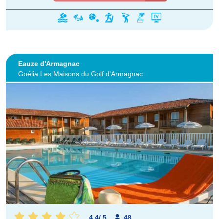
Eauze d'Armagnac
Goélia Les Maisons du Golf d'Armagnac
4.4
/
5
48