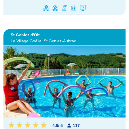
St Geniez d'Olt
Le Village Goélia, St Geniez-Aubrac
4.8
/
5
117