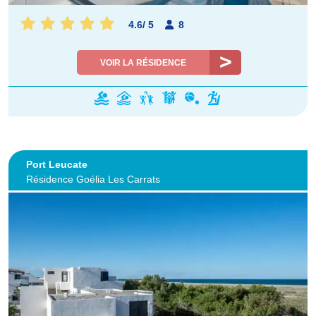
4.6
/
5
8
VOIR LA RÉSIDENCE
Port Leucate
Résidence Goélia Les Carrats