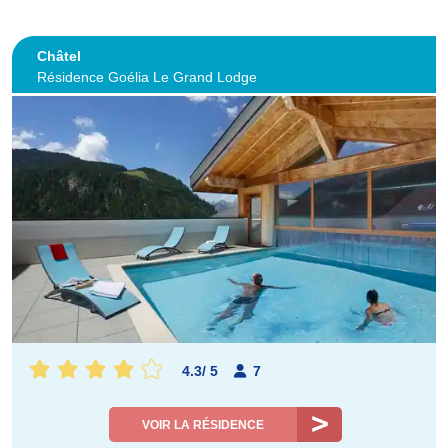
Châtel
Résidence Goélia Le Grand Lodge
4.3
/
5
7
VOIR LA RÉSIDENCE