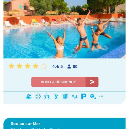
4.4
/
5
80
VOIR LA RÉSIDENCE
Soulac sur Mer