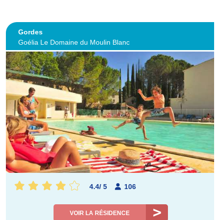
Gordes
Goélia Le Domaine du Moulin Blanc
4.4
/
5
106
VOIR LA RÉSIDENCE