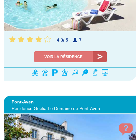
4.3
/
5
7
VOIR LA RÉSIDENCE
Pont-Aven
Résidence Goélia Le Domaine de Pont-Aven