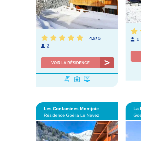
4.8
/
5
1
2
VOIR LA RÉSIDENCE
Les Contamines Montjoie
La
Résidence Goélia Le Nevez
Goé