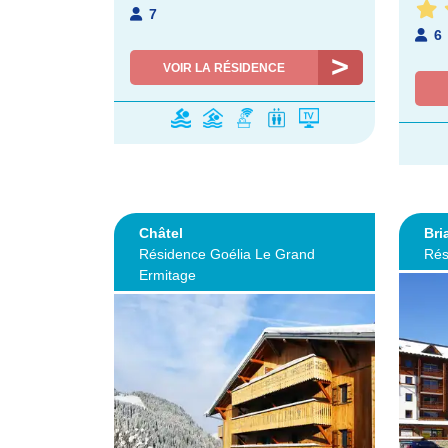
7
6
VOIR LA RÉSIDENCE
Châtel
Bri
Résidence Goélia Le Grand
Rés
Ermitage