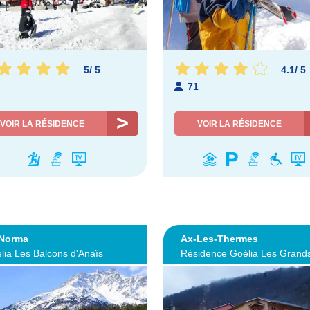
5
/
5
4.1
/
5
71
VOIR LA RÉSIDENCE
VOIR LA RÉSIDENCE
 Norma
Ax-Les-Thermes
lia Les Balcons d'Anaïs
Résidence Goélia Les Grand