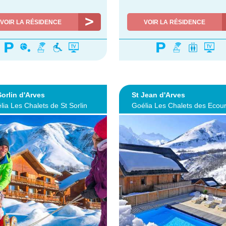
VOIR LA RÉSIDENCE
VOIR LA RÉSIDENCE
Sorlin d'Arves
St Jean d'Arves
lia Les Chalets de St Sorlin
Goélia Les Chalets des Ecour