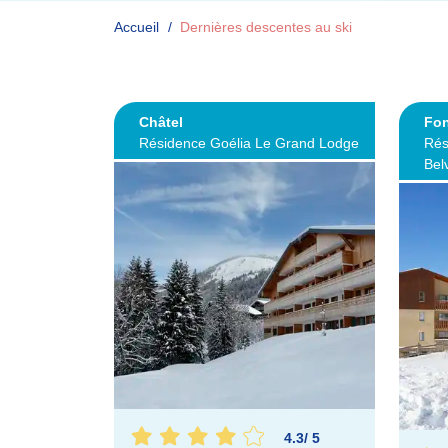
Accueil
Dernières descentes au ski
Châtel
Fo
Résidence Goélia Le Grand Lodge
Rés
Bel
4.3
/
5