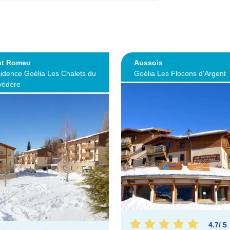
nt Romeu
Aussois
idence Goélia Les Chalets du
Goélia Les Flocons d'Argent
védère
4.7
/
5