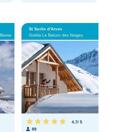
St Sorlin d'Arves
-Besse
Goélia Le Balcon des Neiges
4.7
/
5
89