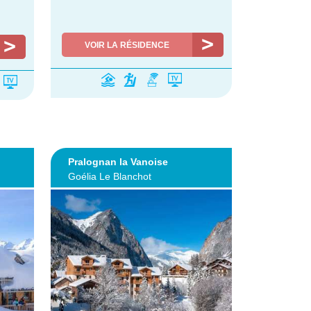
VOIR LA RÉSIDENCE
Pralognan la Vanoise
Goélia Le Blanchot