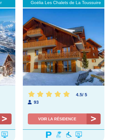
r
Goélia Les Chalets de La Toussuire
4.5
/
5
93
VOIR LA RÉSIDENCE