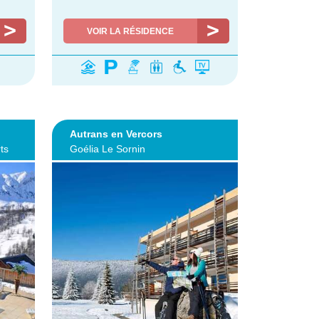
VOIR LA RÉSIDENCE
Autrans en Vercors
ts
Goélia Le Sornin