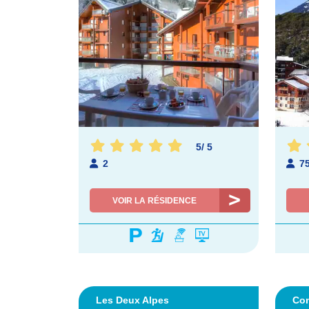
5
/
5
2
7
VOIR LA RÉSIDENCE
Les Deux Alpes
Co