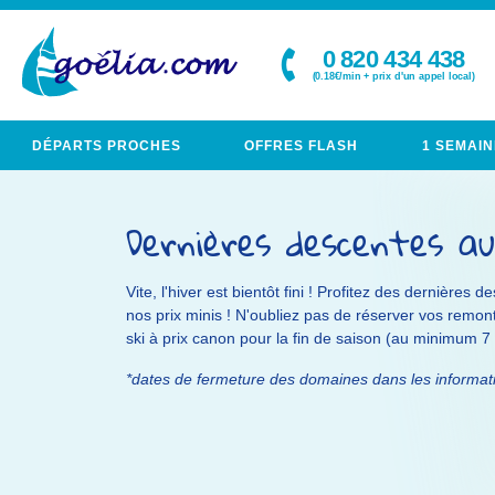
0 820 434 438
(0.18€/min + prix d'un appel local)
DÉPARTS PROCHES
OFFRES FLASH
1 SEMAIN
Dernières descentes au
Vite, l'hiver est bientôt fini ! Profitez des dernières d
nos prix minis ! N'oubliez pas de réserver vos remo
ski à prix canon pour la fin de saison (au minimum 7 n
*dates de fermeture des domaines dans les informa