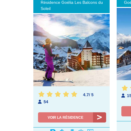
Résidence Goélia Les Balcons du
Goé
Soleil
4.7
/
5
1
54
VOIR LA RÉSIDENCE