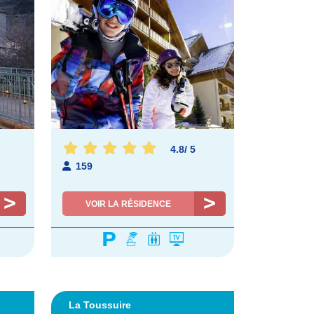
4.8
/
5
159
VOIR LA RÉSIDENCE
La Toussuire