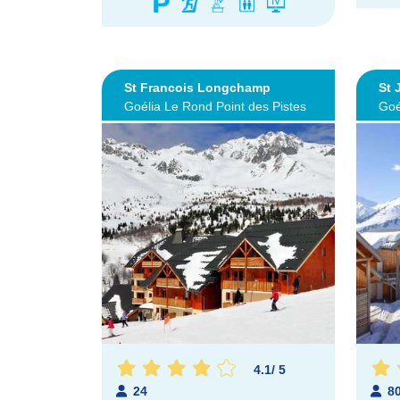
St Francois Longchamp
St 
Goélia Le Rond Point des Pistes
Goé
4.1
/
5
24
8