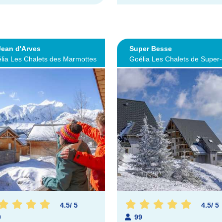
Jean d'Arves
Super Besse
lia Les Chalets des Marmottes
Goélia Les Chalets de Super
4.5
/
5
4.5
/
5
0
99