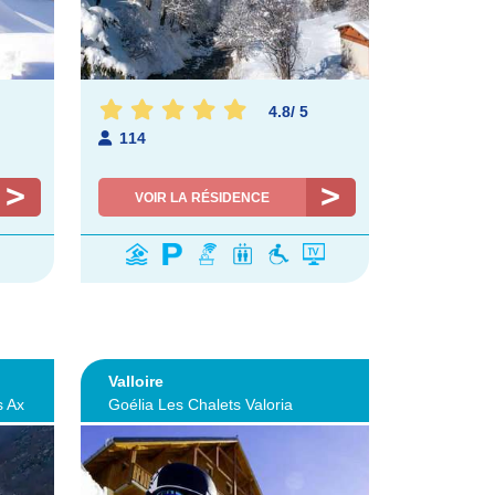
4.8
/
5
114
VOIR LA RÉSIDENCE
Valloire
s Ax
Goélia Les Chalets Valoria