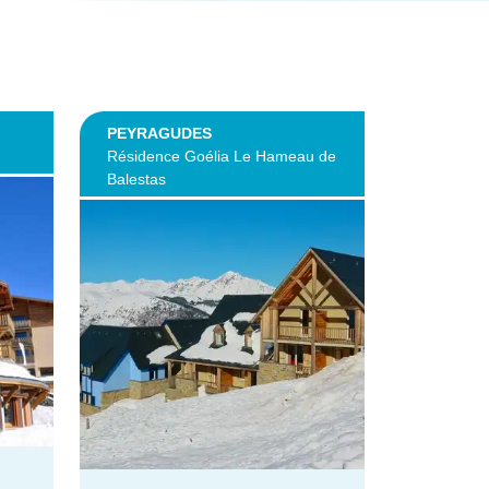
PEYRAGUDES
Résidence Goélia Le Hameau de
Balestas