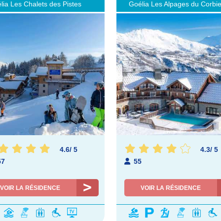
lia Les Chalets des Pistes
Goélia Les Alpages du Corbie
4.6
/
5
4.3
/
5
57
55
VOIR LA RÉSIDENCE
VOIR LA RÉSIDENCE