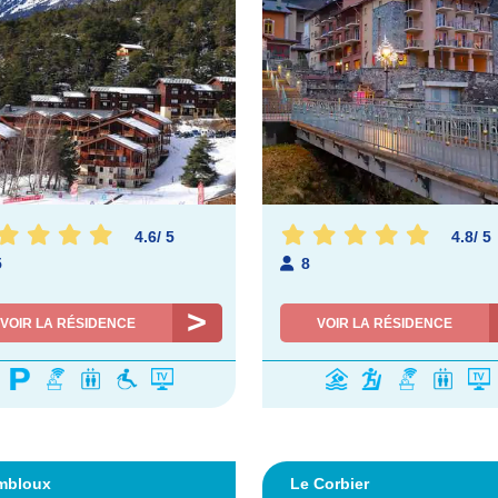
4.6
/
5
4.8
/
5
5
8
VOIR LA RÉSIDENCE
VOIR LA RÉSIDENCE
mbloux
Le Corbier