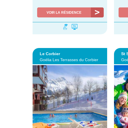
VOIR LA RÉSIDENCE
Le Corbier
St 
Goélia Les Terrasses du Corbier
Goé