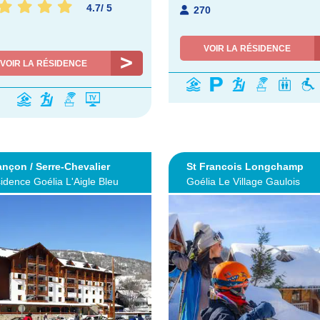
4.7
/
5
270
VOIR LA RÉSIDENCE
VOIR LA RÉSIDENCE
ançon / Serre-Chevalier
St Francois Longchamp
idence Goélia L'Aigle Bleu
Goélia Le Village Gaulois