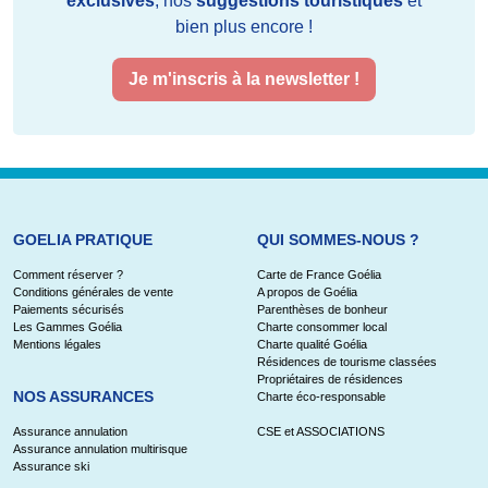
exclusives
, nos
suggestions touristiques
et
bien plus encore !
Je m'inscris à la newsletter !
GOELIA PRATIQUE
QUI SOMMES-NOUS ?
Comment réserver ?
Carte de France Goélia
Conditions générales de vente
A propos de Goélia
Paiements sécurisés
Parenthèses de bonheur
Les Gammes Goélia
Charte consommer local
Mentions légales
Charte qualité Goélia
Résidences de tourisme classées
Propriétaires de résidences
NOS ASSURANCES
Charte éco-responsable
Assurance annulation
CSE et ASSOCIATIONS
Assurance annulation multirisque
Assurance ski