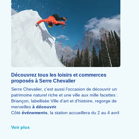
sportives
.
Découvrez tous les loisirs et commerces
proposés à Serre Chevalier
Serre Chevalier, c'est aussi l'occasion de découvrir un
patrimoine naturel riche et une ville aux mille facettes :
Briançon, labellisée Ville d'art et d'histoire, regorge de
merveilles
à découvrir
.
Côté
événements
, la station accueillera du 2 au 4 avril
2027 la première édition de l'
Outdoormix Winter
Festival
, mêlant glisse, animations et musique dans
Voir plus
une ambiance de
détente.
DJ sets, grands concerts,
freestyle de snowboard et de ski, waterslide, le tout au