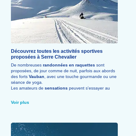
Découvrez toutes les activités sportives
proposées à Serre Chevalier
De nombreuses
randonnées en raquettes
sont
proposées, de jour comme de nuit, parfois aux abords
des forts
Vauban
, avec une touche gourmande ou une
séance de yoga.
Les amateurs de
sensations
peuvent s'essayer au
fatbike, au snowkite, à la cascade de glace ou à la
tyrolienne géante.
Voir plus
Mountain kart, kart sur glace et motoneige séduiront
les fans de
sports mécaniques
, tandis qu'une balade
en chiens de traîneau permet de découvrir des
paysages hivernaux
d'une beauté saisissante.
Le ski de randonnée et le ski nordique, sur le site du
Lautaret, complètent cette large palette
d'activités