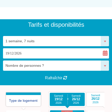
sein d'un village événement installé à plus de 2000
mètres d'altitude.
Tarifs et disponibilités
Rafraîchir
Samedi
S
Samedi
Samedi
26/12
0
19/12
26/12
Type de logement
2026
2026
2026