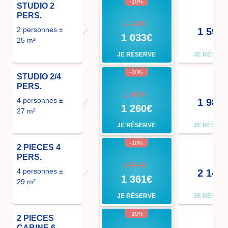
-10%
STUDIO 2
PERS.
1 148€
2 personnes ±
1 596
1 033€
25 m²
JE RÉSERVE
JE RÉSER
-10%
STUDIO 2/4
PERS.
1 400€
4 personnes ±
1 981
1 260€
27 m²
JE RÉSERVE
JE RÉSER
-10%
2 PIECES 4
PERS.
1 512€
4 personnes ±
2 149
1 361€
29 m²
JE RÉSERVE
JE RÉSER
-10%
2 PIECES
CABINE 6