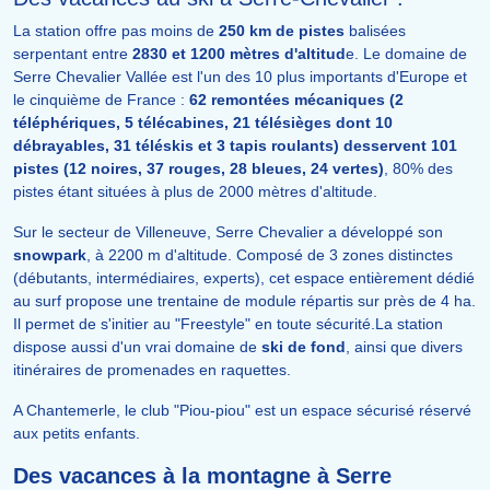
La station offre pas moins de
250 km de pistes
balisées
serpentant entre
2830 et 1200 mètres d'altitud
e. Le domaine de
Serre Chevalier Vallée est l'un des 10 plus importants d'Europe et
le cinquième de France :
62 remontées mécaniques (2
téléphériques, 5 télécabines, 21 télésièges dont 10
débrayables, 31 téléskis et 3 tapis roulants) desservent 101
pistes (12 noires, 37 rouges, 28 bleues, 24 vertes)
, 80% des
pistes étant situées à plus de 2000 mètres d'altitude.
Sur le secteur de Villeneuve, Serre Chevalier a développé son
snowpark
, à 2200 m d'altitude. Composé de 3 zones distinctes
(débutants, intermédiaires, experts), cet espace entièrement dédié
au surf propose une trentaine de module répartis sur près de 4 ha.
Il permet de s'initier au "Freestyle" en toute sécurité.La station
dispose aussi d'un vrai domaine de
ski de fond
, ainsi que divers
itinéraires de promenades en raquettes.
A Chantemerle, le club "Piou-piou" est un espace sécurisé réservé
aux petits enfants.
Des vacances à la montagne à Serre