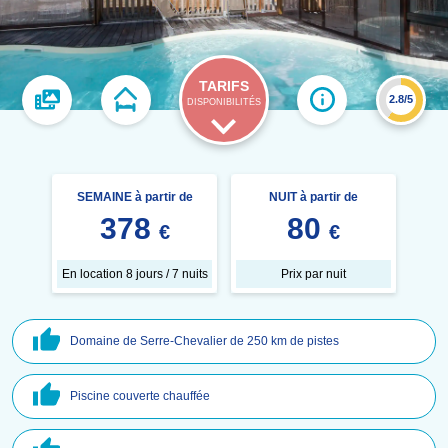
TARIFS
2.8/5
DISPONIBILITÉS
SEMAINE à partir de
NUIT à partir de
378
80
€
€
En location 8 jours / 7 nuits
Prix par nuit
Domaine de Serre-Chevalier de 250 km de pistes
Piscine couverte chauffée