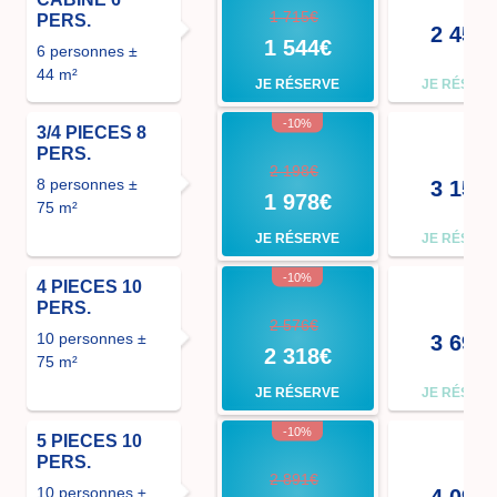
1 715€
PERS.
2 450
1 544€
6 personnes ±
44 m²
JE RÉSERVE
JE RÉSER
-10%
3/4 PIECES 8
PERS.
2 198€
8 personnes ±
3 150
1 978€
75 m²
JE RÉSERVE
JE RÉSER
-10%
4 PIECES 10
PERS.
2 576€
10 personnes ±
3 696
2 318€
75 m²
JE RÉSERVE
JE RÉSER
-10%
5 PIECES 10
PERS.
2 891€
10 personnes ±
4 095