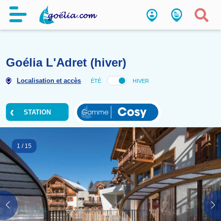
Goélia L'Adret (hiver)
Localisation et accès
ÉTÉ
HIVER
STATION
1
/
15