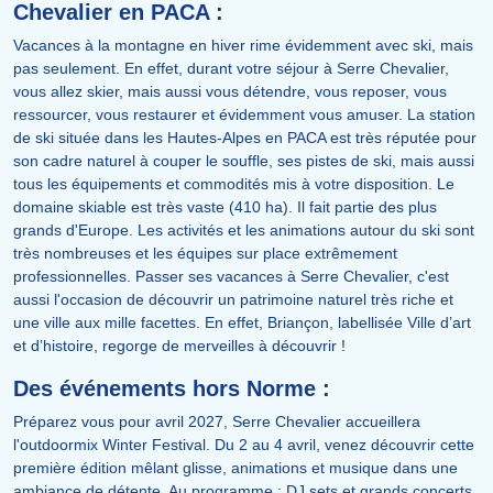
Chevalier en PACA :
Vacances à la montagne en hiver rime évidemment avec ski, mais
pas seulement. En effet, durant votre séjour à Serre Chevalier,
vous allez skier, mais aussi vous détendre, vous reposer, vous
ressourcer, vous restaurer et évidemment vous amuser. La station
de ski située dans les Hautes-Alpes en PACA est très réputée pour
son cadre naturel à couper le souffle, ses pistes de ski, mais aussi
tous les équipements et commodités mis à votre disposition. Le
domaine skiable est très vaste (410 ha). Il fait partie des plus
grands d'Europe. Les activités et les animations autour du ski sont
très nombreuses et les équipes sur place extrêmement
professionnelles. Passer ses vacances à Serre Chevalier, c'est
aussi l'occasion de découvrir un patrimoine naturel très riche et
une ville aux mille facettes. En effet, Briançon, labellisée Ville d’art
et d’histoire, regorge de merveilles à découvrir !
Des événements hors Norme :
Préparez vous pour avril 2027, Serre Chevalier accueillera
l'outdoormix Winter Festival. Du 2 au 4 avril, venez découvrir cette
première édition mêlant glisse, animations et musique dans une
ambiance de détente. Au programme : DJ sets et grands concerts,