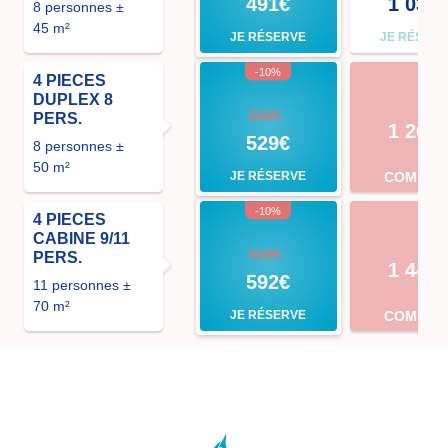
491€
1 033
8 personnes ±
45 m²
JE RÉSERVE
JE RÉSER
-10%
4 PIECES
DUPLEX 8
588€
PERS.
1 260
529€
8 personnes ±
50 m²
JE RÉSERVE
COMPLE
-10%
4 PIECES
CABINE 9/11
658€
PERS.
1 442
592€
11 personnes ±
70 m²
JE RÉSERVE
COMPLE