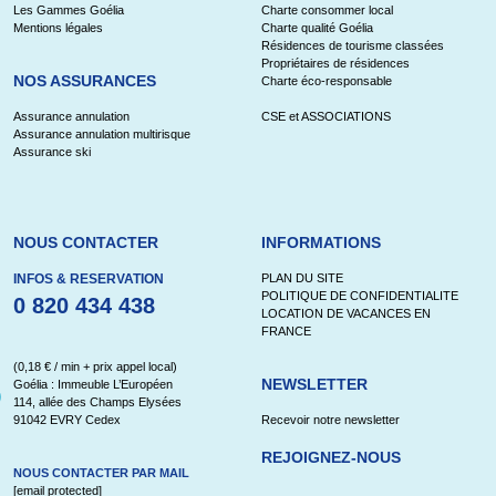
Les Gammes Goélia
Charte consommer local
Mentions légales
Charte qualité Goélia
Résidences de tourisme classées
Propriétaires de résidences
NOS ASSURANCES
Charte éco-responsable
Assurance annulation
CSE et ASSOCIATIONS
Assurance annulation multirisque
Assurance ski
NOUS CONTACTER
INFORMATIONS
INFOS & RESERVATION
PLAN DU SITE
POLITIQUE DE CONFIDENTIALITE
0 820 434 438
LOCATION DE VACANCES EN
FRANCE
(0,18 € / min + prix appel local)
NEWSLETTER
Goélia : Immeuble L’Européen
114, allée des Champs Elysées
91042 EVRY Cedex
Recevoir notre newsletter
REJOIGNEZ-NOUS
NOUS CONTACTER PAR MAIL
[email protected]