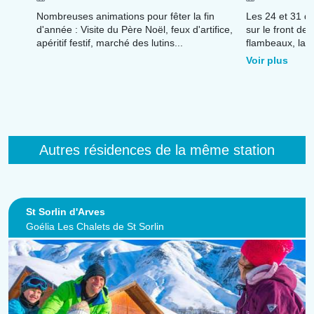
Nombreuses animations pour fêter la fin
Les 24 et 31 
d'année : Visite du Père Noël, feux d'artifice,
sur le front de
apéritif festif, marché des lutins...
flambeaux, la 
superbe feu d'ar
Voir plus
Autres résidences de la même station
St Sorlin d'Arves
Goélia Les Chalets de St Sorlin