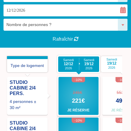
Rafraîchir
Samedi
S
Samedi
Samedi
19/12
2
12/12
19/12
Type de logement
2026
2026
2026
-10%
-10%
STUDIO
CABINE 2/4
245€
553€
PERS.
221€
498€
4 personnes ±
30 m²
JE RÉSERVE
JE RÉSER
-10%
-10%
STUDIO
CABINE 2/4