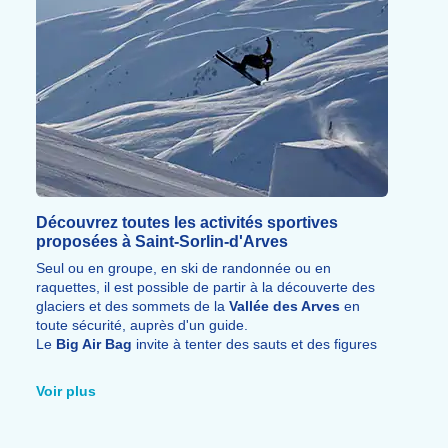
Découvrez toutes les activités sportives
proposées à Saint-Sorlin-d'Arves
Seul ou en groupe, en ski de randonnée ou en
raquettes, il est possible de partir à la découverte des
glaciers et des sommets de la
Vallée des Arves
en
toute sécurité, auprès d'un guide.
Le
Big Air Bag
invite à tenter des sauts et des figures
avant d'atterrir dans un immense coussin d'air, tandis
que le Moonbike, dès 16 ans, mélange
sensations de
Voir plus
glisse
et
sports mécaniques
grâce à son moteur
électrique éco-responsable.
Dès 6 ans, un
baptême en parapente
, à pied ou en