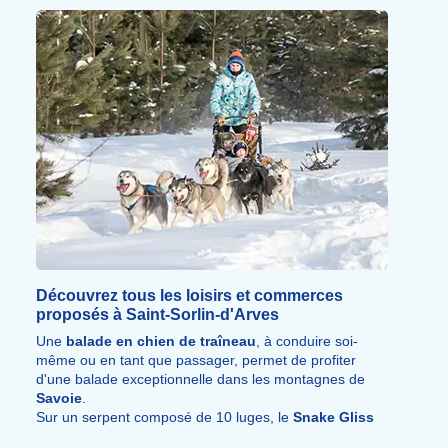
ski, offre un moment inoubliable avec une vue
imprenable sur le domaine.
VTT sur neige, motoneige, démos freestyle, aires de
luge, jardins des neiges et raquettes en autonomie
complètent cette large palette d'
activités sportives
.
Découvrez tous les loisirs et commerces
proposés à Saint-Sorlin-d'Arves
Une
balade en chien de traîneau
, à conduire soi-
même ou en tant que passager, permet de profiter
d'une balade exceptionnelle dans les montagnes de
Savoie
.
Sur un serpent composé de 10 luges, le
Snake Gliss
invite à dévaler les pistes autrement, en famille ou