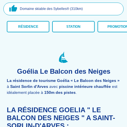
Domaine skiable des Sybelles® (310km)
RÉSIDENCE
STATION
PROMOTIO
Goélia Le Balcon des Neiges
La résidence de tourisme Goélia « Le Balcon des Neiges »
à
Saint Sorlin d'Arves
avec
piscine intérieure chauffée
est
idéalement placée à
150m des pistes
.
LA RÉSIDENCE GOELIA " LE
BALCON DES NEIGES " A SAINT-
SORLIN-D'ARVES :