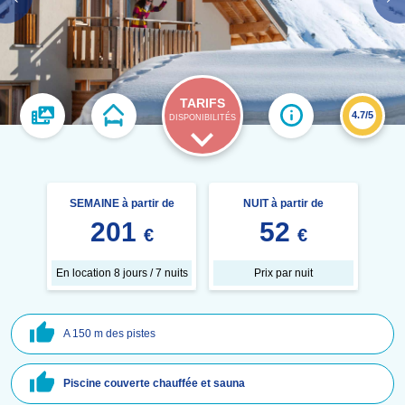
TARIFS
4.7/5
DISPONIBILITÉS
SEMAINE à partir de
NUIT à partir de
201
52
€
€
En location 8 jours / 7 nuits
Prix par nuit
A 150 m des pistes
Piscine couverte chauffée et sauna