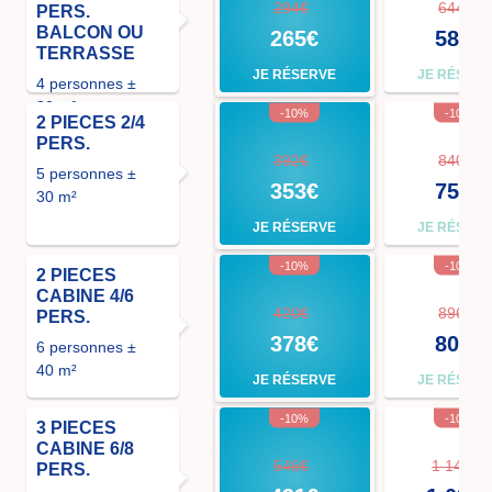
294€
644€
PERS.
BALCON OU
265€
580€
TERRASSE
JE RÉSERVE
JE RÉSER
4 personnes ±
30 m²
-10%
-10%
2 PIECES 2/4
PERS.
392€
840€
5 personnes ±
353€
756€
30 m²
JE RÉSERVE
JE RÉSER
-10%
-10%
2 PIECES
CABINE 4/6
420€
896€
PERS.
378€
806€
6 personnes ±
40 m²
JE RÉSERVE
JE RÉSER
-10%
-10%
3 PIECES
CABINE 6/8
546€
1 148€
PERS.