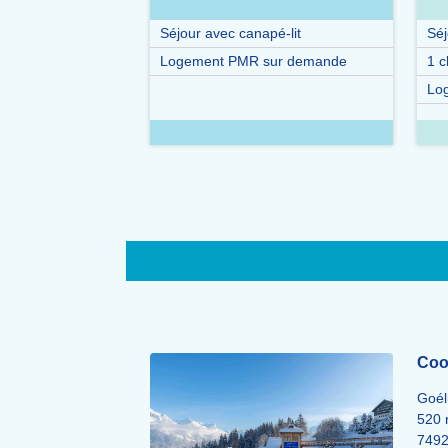
Séjour avec canapé-lit
Séj
Logement PMR sur demande
1 
Lo
Coo
Goél
520 
749