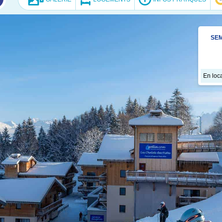
SEM
En loca