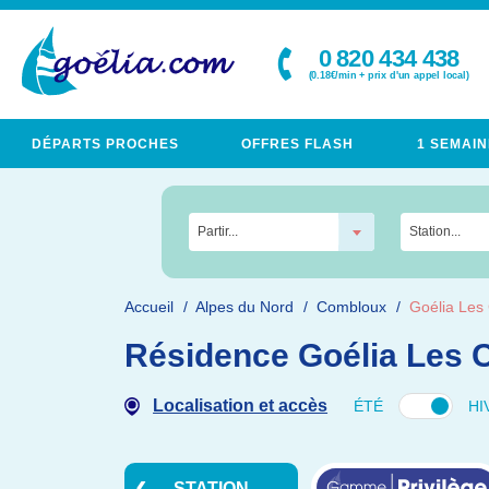
0 820 434 438
(0.18€/min + prix d'un appel local)
DÉPARTS PROCHES
OFFRES FLASH
1 SEMAIN
Partir...
Station...
Accueil
Alpes du Nord
Combloux
Goélia Les 
Résidence Goélia Les C
Localisation et accès
ÉTÉ
HI
STATION