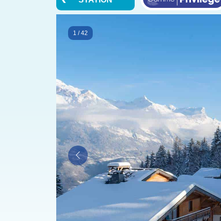
1
/
42