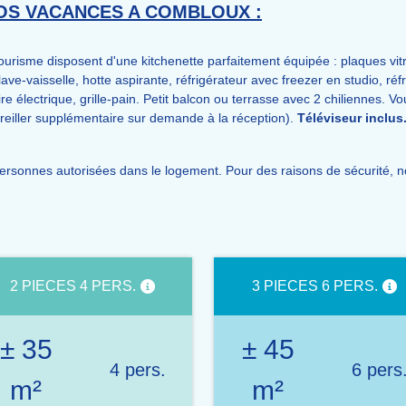
OS VACANCES A COMBLOUX :
urisme disposent d'une kitchenette parfaitement équipée : plaques vit
ave-vaisselle, hotte aspirante, réfrigérateur avec freezer en studio, réf
re électrique, grille-pain. Petit balcon ou terrasse avec 2 chiliennes. V
d'oreiller supplémentaire sur demande à la réception).
Téléviseur inclus
rsonnes autorisées dans le logement. Pour des raisons de sécurité, n
2 PIECES 4 PERS.
3 PIECES 6 PERS.
± 35
± 45
4 pers.
6 pers
m²
m²