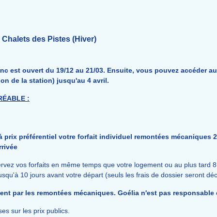
halets des Pistes (Hiver)
nc est ouvert du 19/12 au 21/03. Ensuite, vous pouvez accéder a
n de la station) jusqu'au 4 avril.
RÉABLE :
 prix préférentiel votre forfait individuel remontées mécaniques 2
rrivée
servez vos forfaits en même temps que votre logement ou au plus tard 8
usqu'à 10 jours avant votre départ (seuls les frais de dossier seront d
ment par les remontées mécaniques. Goélia n'est pas responsable 
es sur les prix publics.