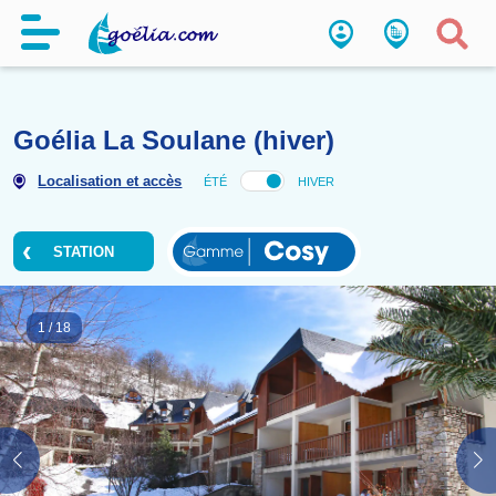
Goélia La Soulane (hiver)
Localisation et accès
ÉTÉ
HIVER
STATION
1
/
18