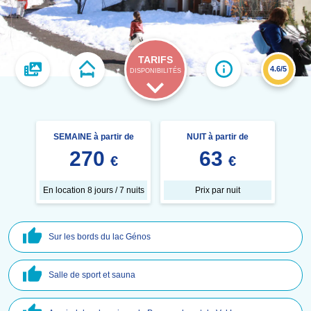
TARIFS
4.6/5
DISPONIBILITÉS
SEMAINE à partir de
NUIT à partir de
270
63
€
€
En location 8 jours / 7 nuits
Prix par nuit
Sur les bords du lac Génos
Salle de sport et sauna