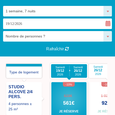
Rafraîchir
Samedi
S
Samedi
Samedi
26/12
0
19/12
26/12
Type de logement
2026
2026
2026
-10%
-10%
STUDIO
ALCOVE 2/4
623€
1 029€
PERS.
561€
926€
4 personnes ±
25 m²
JE RÉSERVE
JE RÉSER