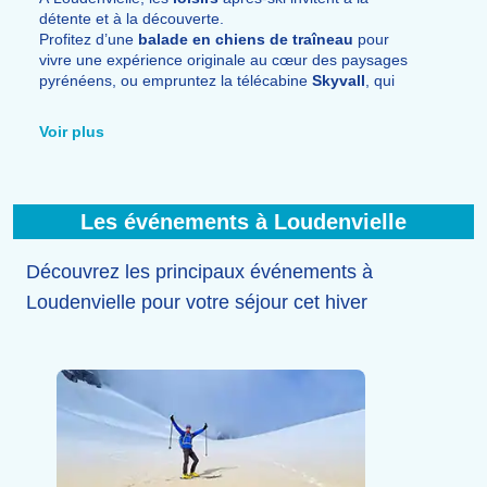
détente et à la découverte.
Profitez d’une
balade en chiens de traîneau
pour
vivre une expérience originale au cœur des paysages
pyrénéens, ou empruntez la télécabine
Skyvall
, qui
relie le village à Peyragudes, pour prendre de la
hauteur facilement.
Voir plus
Le
centre thermoludique Balnéa
, situé au bord du lac
de Génos-Loudenvielle, permet de s’accorder une
pause bien-être dans une
eau thermale
naturellement
chaude.
Les événements à Loudenvielle
Le village propose aussi des
commerces
,
restaurants
et
services
pour profiter pleinement de l’
ambiance
montagnarde
après une journée en altitude.
Découvrez les principaux événements à
Loudenvielle pour votre séjour cet hiver