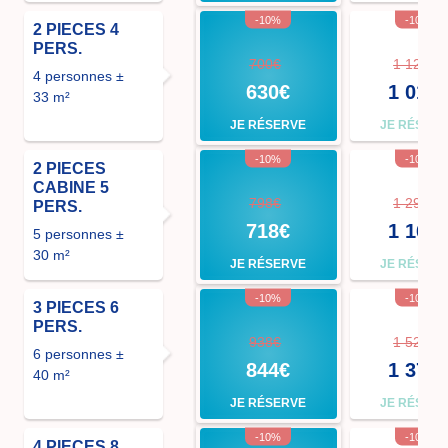
-10%
-10%
2 PIECES 4
PERS.
700€
1 127€
4 personnes ±
630€
1 014
33 m²
JE RÉSERVE
JE RÉSER
-10%
-10%
2 PIECES
CABINE 5
798€
1 295€
PERS.
718€
1 166
5 personnes ±
30 m²
JE RÉSERVE
JE RÉSER
-10%
-10%
3 PIECES 6
PERS.
938€
1 526€
6 personnes ±
844€
1 373
40 m²
JE RÉSERVE
JE RÉSER
-10%
-10%
4 PIECES 8