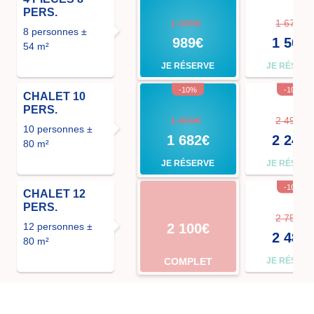
PERS.
1 099€
1 673€
8 personnes ±
989€
1 506
54 m²
JE RÉSERVE
JE RÉSER
-10%
-10%
CHALET 10
PERS.
1 869€
2 499€
10 personnes ±
1 682€
2 249
80 m²
JE RÉSERVE
JE RÉSER
-10%
CHALET 12
PERS.
2 758€
12 personnes ±
2 100€
2 482
80 m²
COMPLET
JE RÉSER