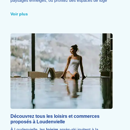
paysages enneigés, ou profitez des espaces de luge
pour partager un moment convivial en
famille
.
Autour de Loudenvielle, plusieurs
activités de glisse
Voir plus
permettent aussi de varier les
sensations
: Snooc, fat
bike, trottinette des neiges, airboard, snake gliss ou
encore tyrolienne.
Une belle façon de découvrir la montagne autrement
pendant votre séjour dans les
Pyrénées
.
Découvrez tous les loisirs et commerces
proposés à Loudenvielle
À Loudenvielle, les
loisirs
après-ski invitent à la