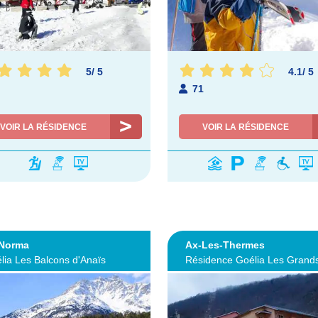
5
/
5
4.1
/
5
71
VOIR LA RÉSIDENCE
VOIR LA RÉSIDENCE
 Norma
Ax-Les-Thermes
lia Les Balcons d'Anaïs
Résidence Goélia Les Grand