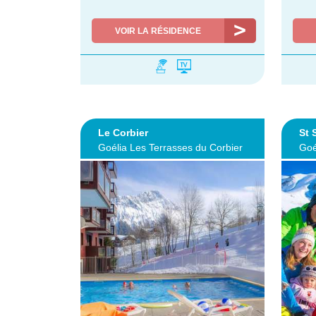
VOIR LA RÉSIDENCE
Le Corbier
St 
Goélia Les Terrasses du Corbier
Goé