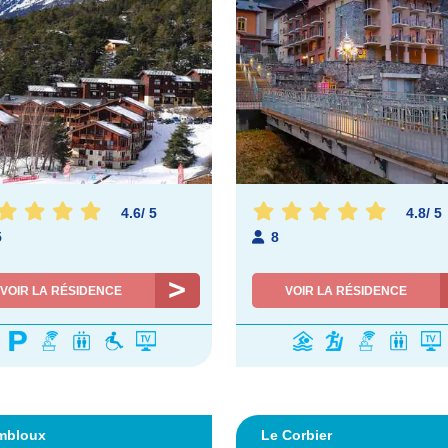
4.6
/
5
4.8
/
5
5
8
VOIR LA RÉSIDENCE
VOIR LA RÉSIDENCE
mbloux
Le Corbier