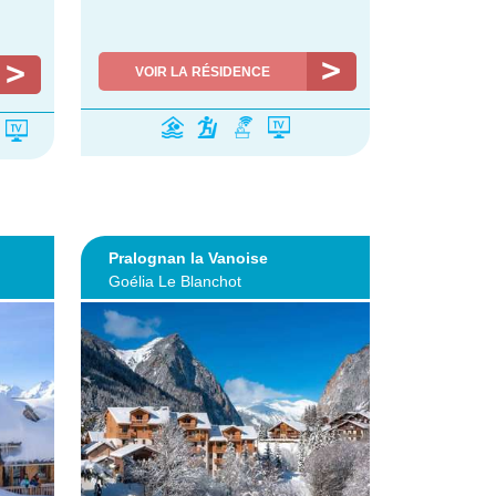
VOIR LA RÉSIDENCE
Pralognan la Vanoise
Goélia Le Blanchot