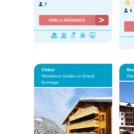
7
6
VOIR LA RÉSIDENCE
Châtel
Bri
Résidence Goélia Le Grand
Rés
Ermitage