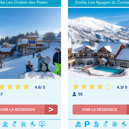
lia Les Chalets des Pistes
Goélia Les Alpages du Corbie
4.6
/
5
4.3
/
5
57
55
VOIR LA RÉSIDENCE
VOIR LA RÉSIDENCE