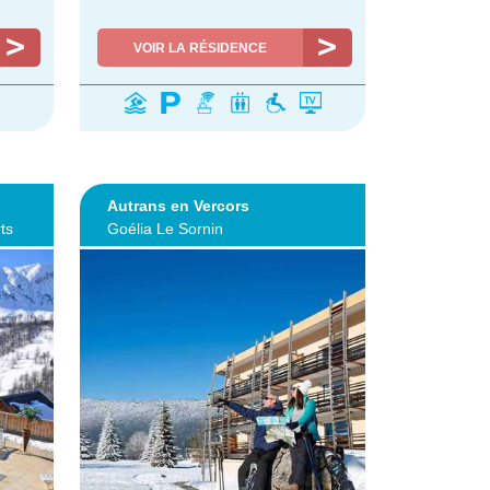
VOIR LA RÉSIDENCE
Autrans en Vercors
ts
Goélia Le Sornin