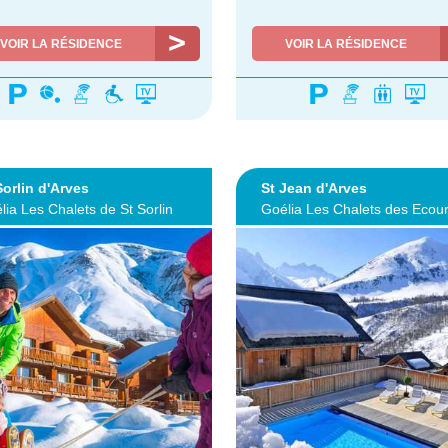
VOIR LA RÉSIDENCE
VOIR LA RÉSIDENCE
Sorlin d'Arves
St Jean d'Arves
lia Les Chalets de St Sorlin
Goélia Les Chalets des Ecour