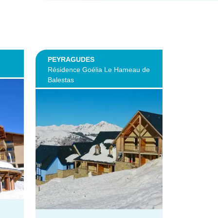
PEYRAGUDES
Résidence Goélia Le Hameau de
Balestas