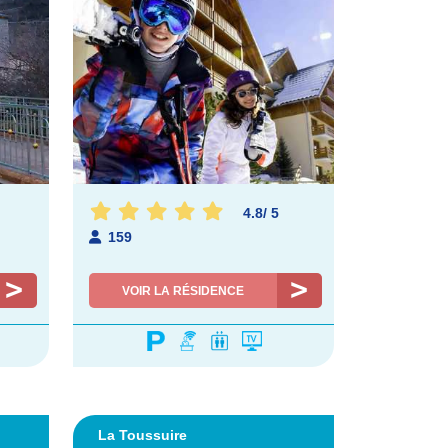
4.8
/
5
159
VOIR LA RÉSIDENCE
La Toussuire