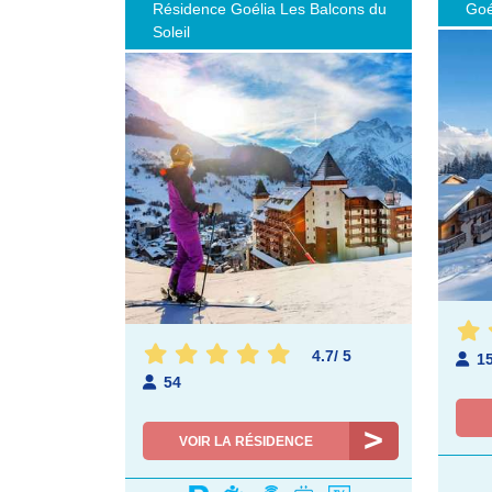
Résidence Goélia Les Balcons du
Goé
Soleil
4.7
/
5
1
54
VOIR LA RÉSIDENCE