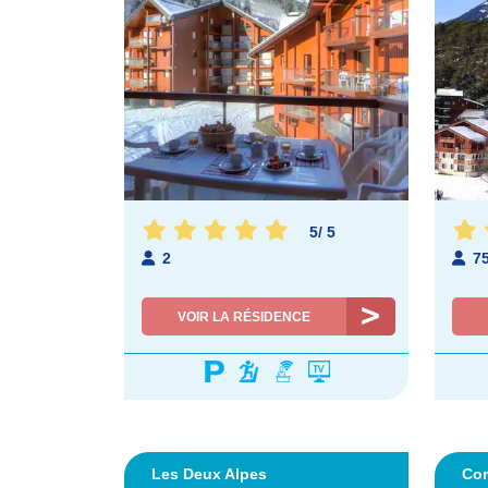
5
/
5
2
7
VOIR LA RÉSIDENCE
Les Deux Alpes
Co