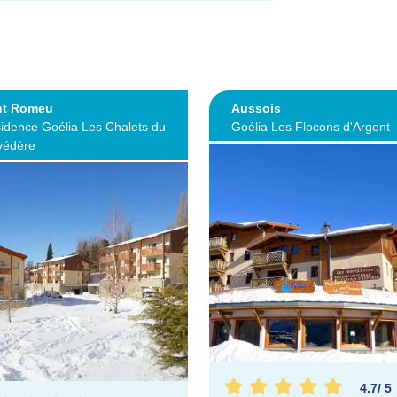
nt Romeu
Aussois
idence Goélia Les Chalets du
Goélia Les Flocons d'Argent
védère
4.7
/
5