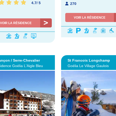
4.7
/
5
270
VOIR LA RÉSIDENCE
VOIR LA RÉSIDENCE
ançon / Serre-Chevalier
St Francois Longchamp
idence Goélia L'Aigle Bleu
Goélia Le Village Gaulois