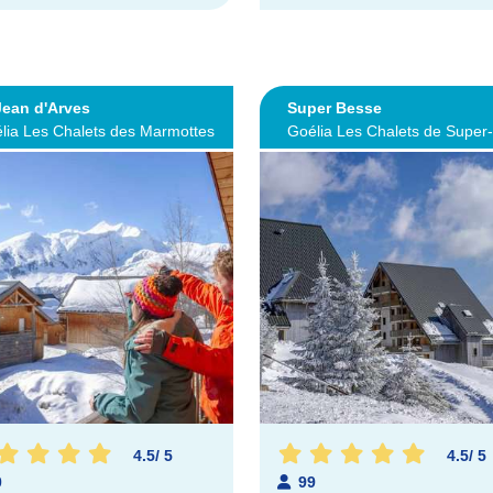
Jean d'Arves
Super Besse
lia Les Chalets des Marmottes
Goélia Les Chalets de Super
4.5
/
5
4.5
/
5
0
99