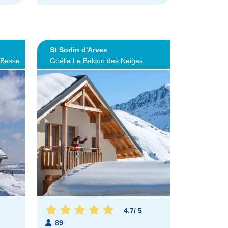
St Sorlin d'Arves
-Besse
Goélia Le Balcon des Neiges
4.7
/
5
89