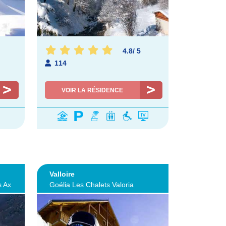
4.8
/
5
114
VOIR LA RÉSIDENCE
Valloire
s Ax
Goélia Les Chalets Valoria