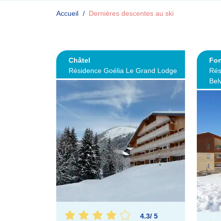
Accueil
Dernières descentes au ski
Châtel
Fo
Résidence Goélia Le Grand Lodge
Rés
Bel
4.3
/
5