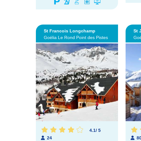
St Francois Longchamp
St 
Goélia Le Rond Point des Pistes
Goé
4.1
/
5
24
8