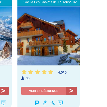
r
Goélia Les Chalets de La Toussuire
4.5
/
5
93
VOIR LA RÉSIDENCE