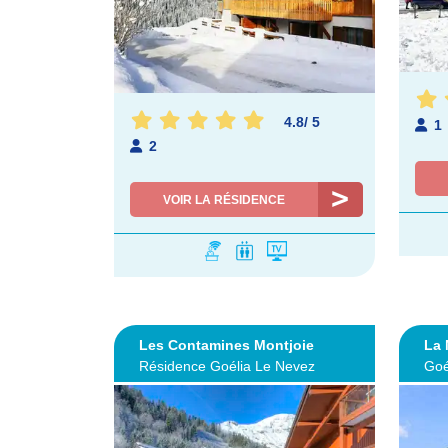
4.8
/
5
1
2
VOIR LA RÉSIDENCE
Les Contamines Montjoie
La
Résidence Goélia Le Nevez
Goé