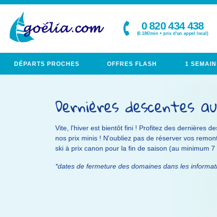
0 820 434 438
(0.18€/min + prix d'un appel local)
DÉPARTS PROCHES
OFFRES FLASH
1 SEMAIN
Dernières descentes au
Vite, l'hiver est bientôt fini ! Profitez des dernières d
nos prix minis ! N'oubliez pas de réserver vos remo
ski à prix canon pour la fin de saison (au minimum 7 n
*dates de fermeture des domaines dans les informa