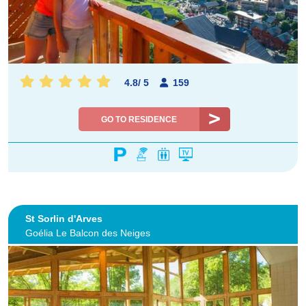
4.8
/
5
159
GO TO RESIDENCE
St Sorlin d'Arves
Goélia Le Balcon des Neiges