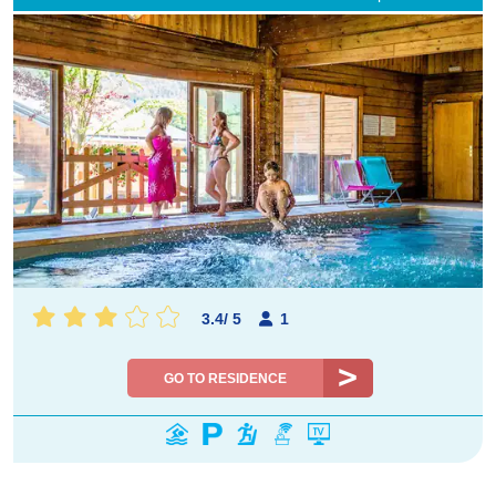
3.4
/
5
1
GO TO RESIDENCE