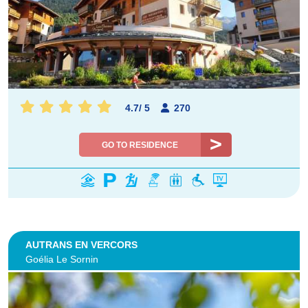
4.7
/
5
270
GO TO RESIDENCE
AUTRANS EN VERCORS
Goélia Le Sornin