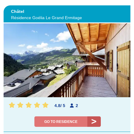
Châtel
Résidence Goélia Le Grand Ermitage
4.8
/
5
2
GO TO RESIDENCE