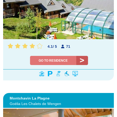
4.1
/
5
71
GO TO RESIDENCE
Montchavin La Plagne
Goélia Les Chalets de Wengen