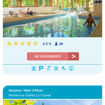
4.7
/
5
89
GO TO RESIDENCE
Vaujany / Alpe d'Huez
Résidence Goélia Le Crystal