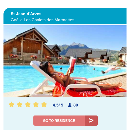
St Jean d'Arves
Goélia Les Chalets des Marmottes
4.5
/
5
80
GO TO RESIDENCE