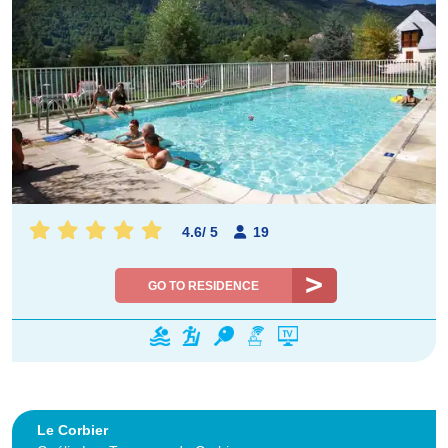
4.6
/
5
19
GO TO RESIDENCE
Le Corbier