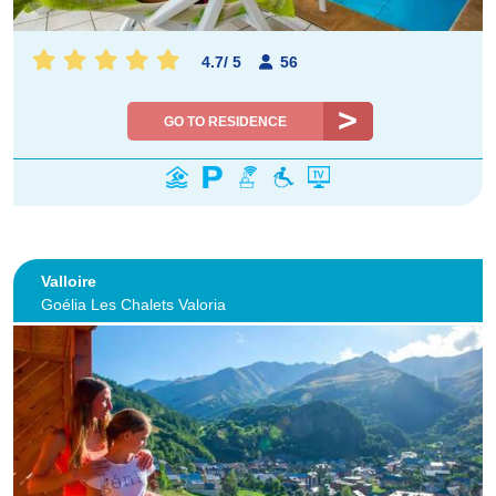
4.7
/
5
56
GO TO RESIDENCE
Valloire
Goélia Les Chalets Valoria