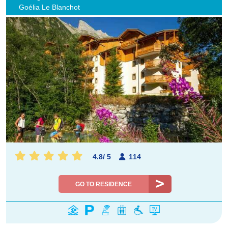
Goélia Le Blanchot
4.8
/
5
114
GO TO RESIDENCE