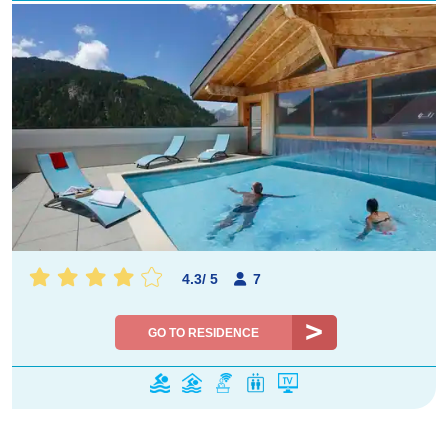
4.3
/
5
7
GO TO RESIDENCE