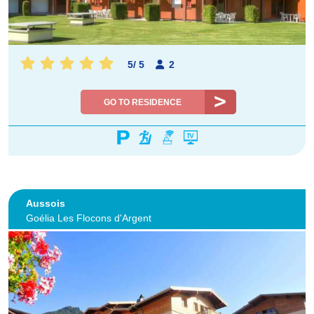
5
/
5
2
GO TO RESIDENCE
Aussois
Goélia Les Flocons d'Argent