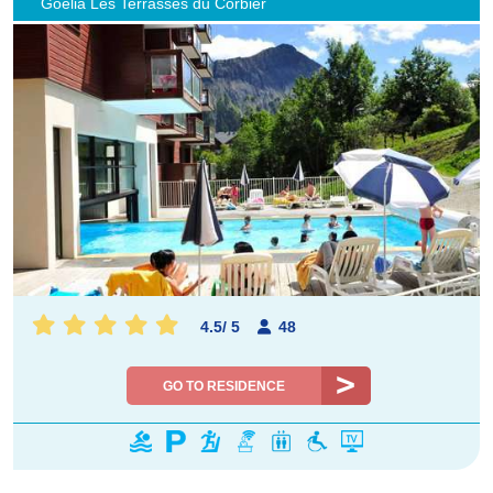
Goélia Les Terrasses du Corbier
4.5
/
5
48
GO TO RESIDENCE