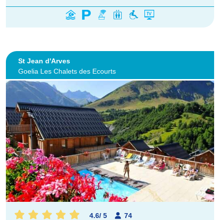
St Jean d'Arves
Goelia Les Chalets des Ecourts
4.6
/
5
74