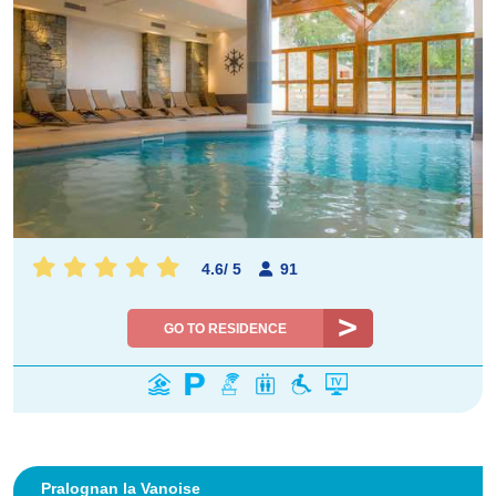
4.6
/
5
91
GO TO RESIDENCE
Pralognan la Vanoise