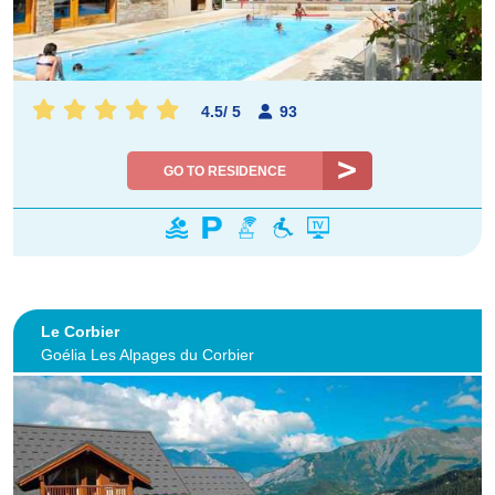
4.5
/
5
93
GO TO RESIDENCE
Le Corbier
Goélia Les Alpages du Corbier