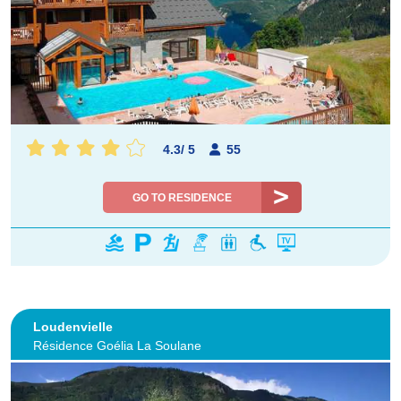
4.3
/
5
55
GO TO RESIDENCE
Loudenvielle
Résidence Goélia La Soulane