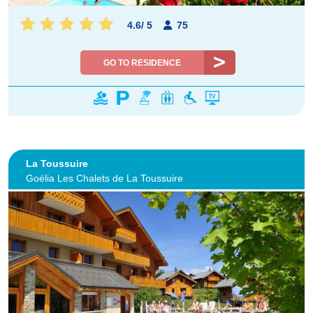
4.6
/
5
75
GO TO RESIDENCE
La Toussuire
Goélia Les Chalets de La Toussuire