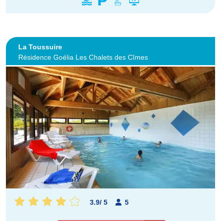
La Toussuire
Résidence Goélia Les Chalets des Cîmes
3.9
/
5
5