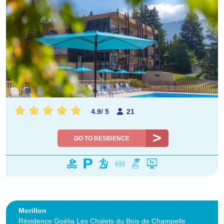
4.9
/
5
21
GO TO RESIDENCE
Morillon
Résidence Goélia Les Chalets du Bois de Champelle