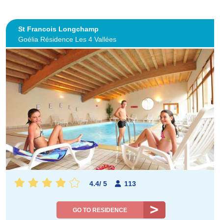
St Francois Longchamp
Goélia Résidence Les 4 Vallées
4.4
/
5
113
GO TO RESIDENCE