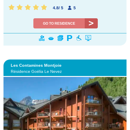
4.8
/
5
5
GO TO RESIDENCE
Les Contamines Montjoie
Résidence Goélia Le Nevez