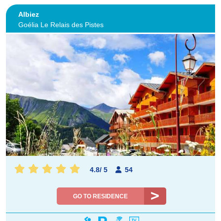
Albiez
Goélia Le Relais des Pistes
4.8
/
5
54
GO TO RESIDENCE