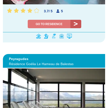
3.7
/
5
5
GO TO RESIDENCE
Peyragudes
Résidence Goélia Le Hameau de Balestas