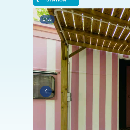
1
/
55