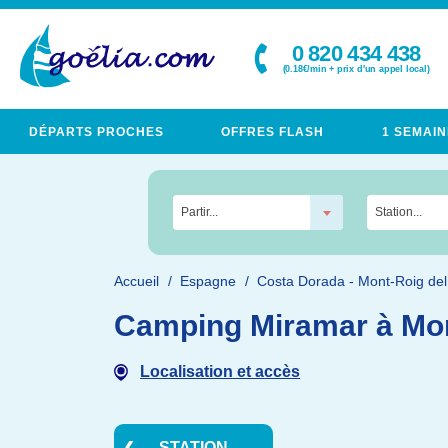
0 820 434 438
(0.18€/min + prix d'un appel local)
DÉPARTS PROCHES
OFFRES FLASH
1 SEMAIN
Partir...
Station...
Accueil
Espagne
Costa Dorada - Mont-Roig de
Camping Miramar à Mo
Localisation et accès
STATION