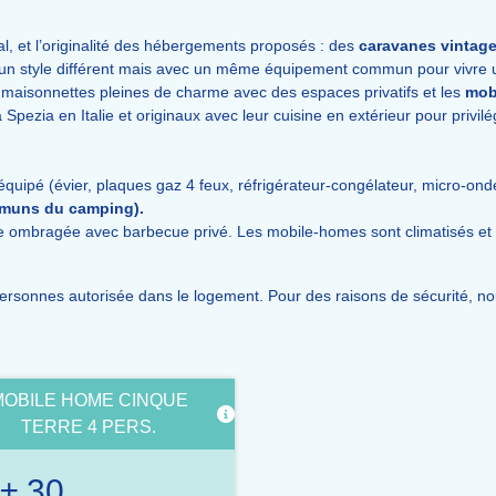
ial, et l’originalité des hébergements proposés : des
caravanes vintag
un style différent mais avec un même équipement commun pour vivre un
 maisonnettes pleines de charme avec des espaces privatifs et les
mob
 Spezia en Italie et originaux avec leur cuisine en extérieur pour privilé
uipé (évier, plaques gaz 4 feux, réfrigérateur-congélateur, micro-onde
mmuns du camping).
e ombragée avec barbecue privé. Les mobile-homes sont climatisés et l
rsonnes autorisée dans le logement. Pour des raisons de sécurité, nous
MOBILE HOME CINQUE
TERRE 4 PERS.
± 30