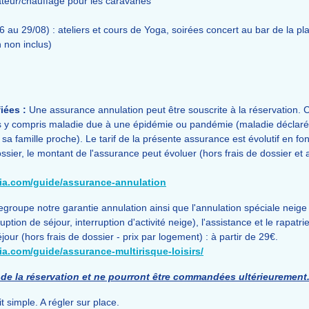
lateur/chauffage pour les caravanes
/06 au 29/08) : ateliers et cours de Yoga, soirées concert au bar de la 
 non inclus)
iées :
Une assurance annulation peut être souscrite à la réservation. C
 y compris maladie due à une épidémie ou pandémie (maladie déclarée,
famille proche). Le tarif de la présente assurance est évolutif en fonc
ssier, le montant de l'assurance peut évoluer (hors frais de dossier et 
lia.com/guide/assurance-annulation
egroupe notre garantie annulation ainsi que l'annulation spéciale neige 
ption de séjour, interruption d'activité neige), l'assistance et le rapatr
jour (hors frais de dossier - prix par logement) : à partir de 29€.
ia.com/guide/assurance-multirisque-loisirs/
de la réservation et ne pourront être commandées ultérieurement
it simple. A régler sur place.