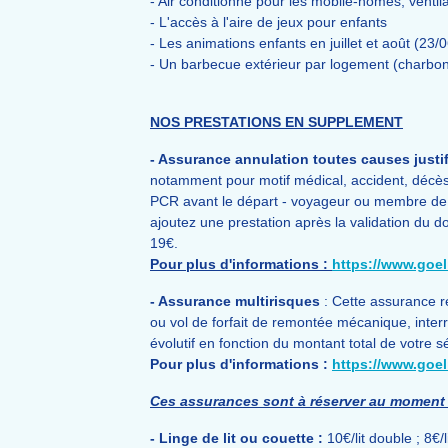
- Air conditionné pour les mobile-homes, venti
- L'accès à l'aire de jeux pour enfants
- Les animations enfants en juillet et août (23
- Un barbecue extérieur par logement (charbon
NOS PRESTATIONS EN SUPPLEMENT
- Assurance annulation toutes causes justif
notamment pour motif médical, accident, décès
PCR avant le départ - voyageur ou membre de sa 
ajoutez une prestation après la validation du do
19€.
Pour plus d'informations :
https://www.goe
- Assurance multirisques
: Cette assurance r
ou vol de forfait de remontée mécanique, interru
évolutif en fonction du montant total de votre sé
Pour plus d'informations :
https://www.goel
Ces assurances sont à réserver au moment 
- Linge de lit ou couette :
10€/lit double ; 8€/l