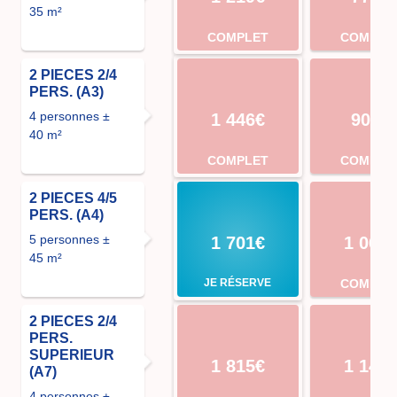
35 m²
COMPLET
COMPLE
2 PIECES 2/4
PERS. (A3)
4 personnes ±
1 446€
907€
40 m²
COMPLET
COMPLE
2 PIECES 4/5
PERS. (A4)
5 personnes ±
1 701€
1 068
45 m²
JE RÉSERVE
COMPLE
2 PIECES 2/4
PERS.
SUPERIEUR
1 815€
1 144
(A7)
4 personnes ±