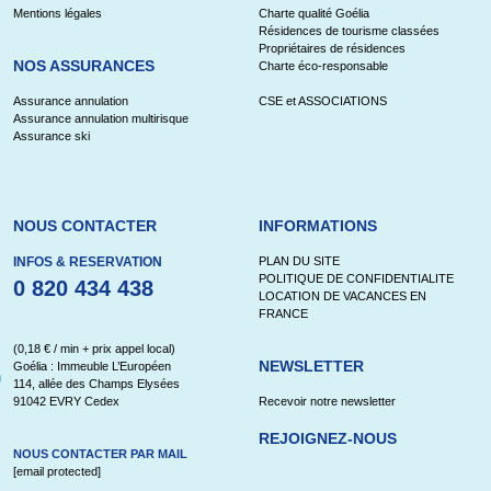
Mentions légales
Charte qualité Goélia
Résidences de tourisme classées
Propriétaires de résidences
NOS ASSURANCES
Charte éco-responsable
Assurance annulation
CSE et ASSOCIATIONS
Assurance annulation multirisque
Assurance ski
NOUS CONTACTER
INFORMATIONS
INFOS & RESERVATION
PLAN DU SITE
POLITIQUE DE CONFIDENTIALITE
0 820 434 438
LOCATION DE VACANCES EN
FRANCE
(0,18 € / min + prix appel local)
NEWSLETTER
Goélia : Immeuble L’Européen
114, allée des Champs Elysées
91042 EVRY Cedex
Recevoir notre newsletter
REJOIGNEZ-NOUS
NOUS CONTACTER PAR MAIL
[email protected]