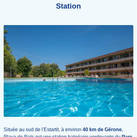
Station
Située au sud de l'Estartit, à environ
40 km de Gérone
,
Playa de Pals est une station balnéaire verdoyante du
Parc