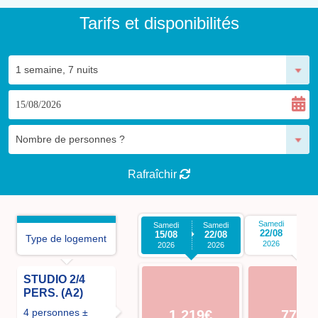
Tarifs et disponibilités
Rafraîchir
Samedi
S
Samedi
Samedi
22/08
2
15/08
22/08
Type de logement
2026
2026
2026
STUDIO 2/4
PERS. (A2)
4 personnes ±
1 219€
775€