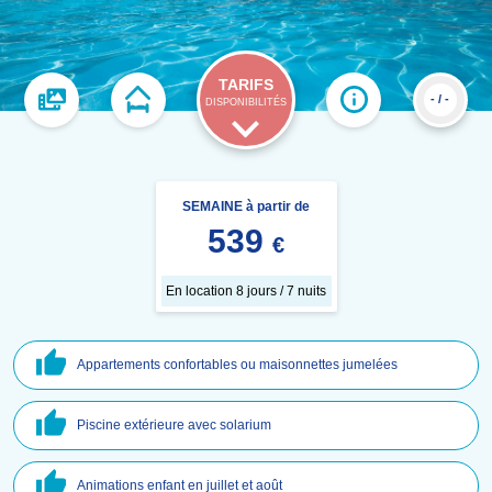
TARIFS
- / -
DISPONIBILITÉS
SEMAINE à partir de
539
€
En location 8 jours / 7 nuits
Appartements confortables ou maisonnettes jumelées
Piscine extérieure avec solarium
Animations enfant en juillet et août