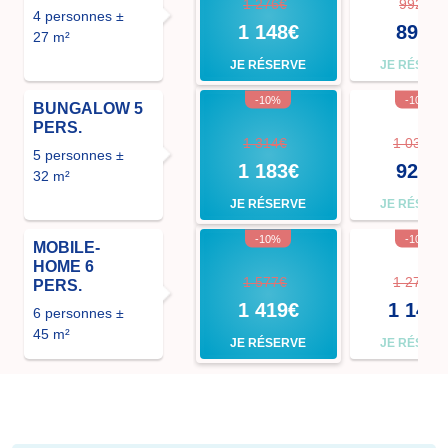
1 276€
992€
4 personnes ±
1 148€
893€
27 m²
JE RÉSERVE
JE RÉSER
-10%
-10%
BUNGALOW 5
PERS.
1 314€
1 030€
5 personnes ±
1 183€
927€
32 m²
JE RÉSERVE
JE RÉSER
-10%
-10%
MOBILE-
HOME 6
1 577€
1 271€
PERS.
1 419€
1 144
6 personnes ±
45 m²
JE RÉSERVE
JE RÉSER