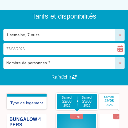
Tarifs et disponibilités
Rafraîchir
Samedi
S
Samedi
Samedi
29/08
0
22/08
29/08
Type de logement
2026
2026
2026
-10%
-10%
BUNGALOW 4
PERS.