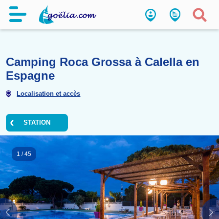
Camping Roca Grossa à Calel
Espagne
Localisation et accès
STATION
1
/
45