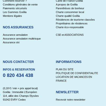
Comment réserver ?
Carte de France Goélia
Conditions générales de vente
A propos de Goélia
Paiements sécurisés
Parenthèses de bonheur
Les Gammes Goélia
Charte consommer local
Mentions légales
Charte qualité Goélia
Résidences de tourisme classées
Propriétaires de résidences
NOS ASSURANCES
Charte éco-responsable
Assurance annulation
CSE et ASSOCIATIONS
Assurance annulation multirisque
Assurance ski
NOUS CONTACTER
INFORMATIONS
INFOS & RESERVATION
PLAN DU SITE
POLITIQUE DE CONFIDENTIALITE
0 820 434 438
LOCATION DE VACANCES EN
FRANCE
(0,18 € / min + prix appel local)
NEWSLETTER
Goélia : Immeuble L’Européen
114, allée des Champs Elysées
91042 EVRY Cedex
Recevoir notre newsletter