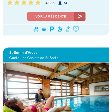
4.6
/
5
74
VOIR LA RÉSIDENCE
St Sorlin d'Arves
Goélia Les Chalets de St Sorlin