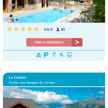
4.5
/
5
93
VOIR LA RÉSIDENCE
Le Corbier
Goélia Les Alpages du Corbier