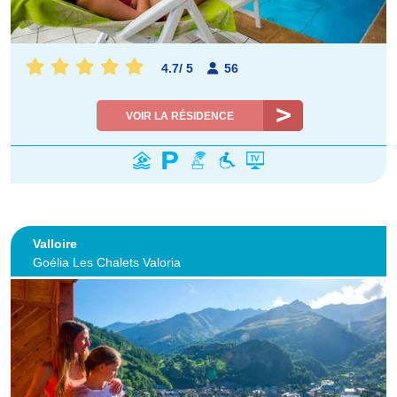
4.7
/
5
56
VOIR LA RÉSIDENCE
Valloire
Goélia Les Chalets Valoria