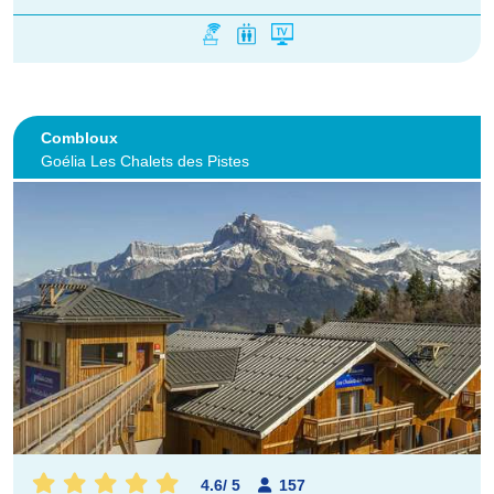
Combloux
Goélia Les Chalets des Pistes
4.6
/
5
157