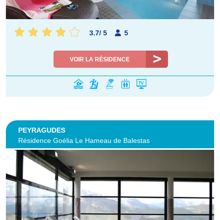
3.7
/
5
5
VOIR LA RÉSIDENCE
PEYRAGUDES
Résidence Goélia Le Hameau de Balestas