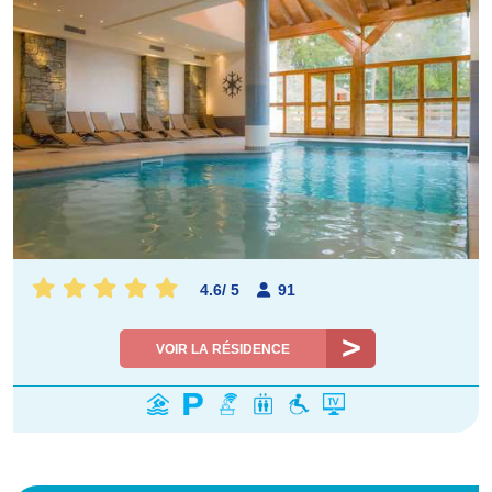
4.6
/
5
91
VOIR LA RÉSIDENCE