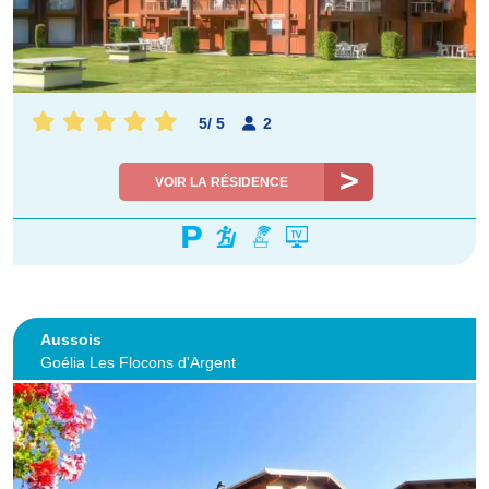
5
/
5
2
VOIR LA RÉSIDENCE
Aussois
Goélia Les Flocons d'Argent