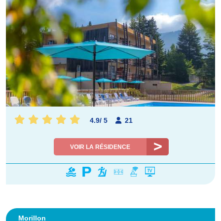
4.9
/
5
21
VOIR LA RÉSIDENCE
Morillon