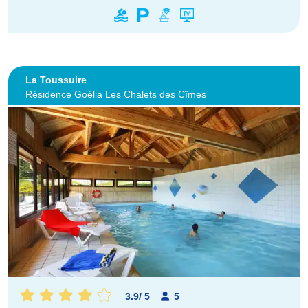
La Toussuire
Résidence Goélia Les Chalets des Cîmes
3.9
/
5
5