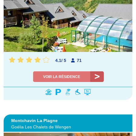
4.1
/
5
71
VOIR LA RÉSIDENCE
Montchavin La Plagne
Goélia Les Chalets de Wengen