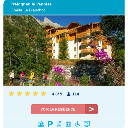
Pralognan la Vanoise
Goélia Le Blanchot
4.8
/
5
114
VOIR LA RÉSIDENCE