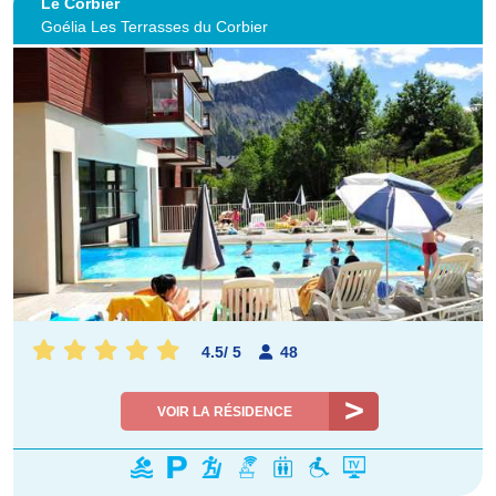
Le Corbier
Goélia Les Terrasses du Corbier
4.5
/
5
48
VOIR LA RÉSIDENCE