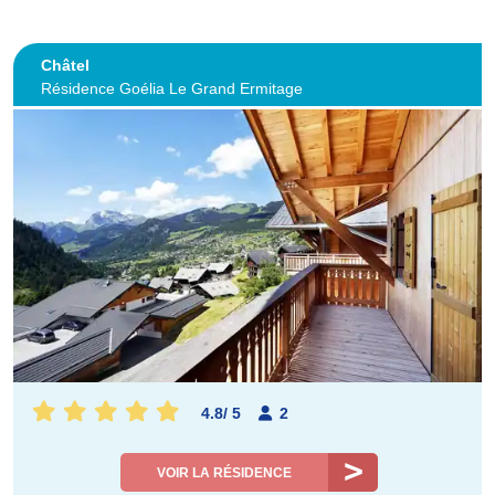
Châtel
Résidence Goélia Le Grand Ermitage
4.8
/
5
2
VOIR LA RÉSIDENCE