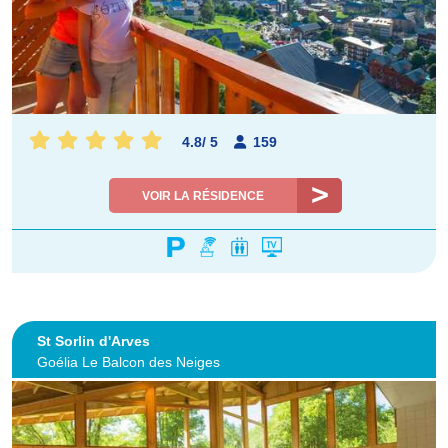
4.8
/
5
159
VOIR LA RÉSIDENCE
St Sorlin d'Arves
Goélia Le Balcon des Neiges