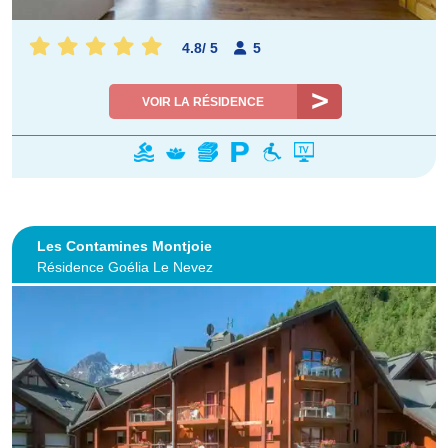
4.8
/
5
5
VOIR LA RÉSIDENCE
Les Contamines Montjoie
Résidence Goélia Le Nevez