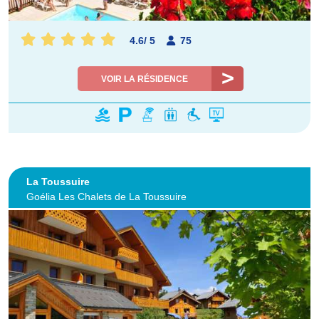
4.6
/
5
75
VOIR LA RÉSIDENCE
La Toussuire
Goélia Les Chalets de La Toussuire