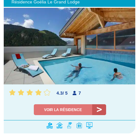
Résidence Goélia Le Grand Lodge
4.3
/
5
7
VOIR LA RÉSIDENCE