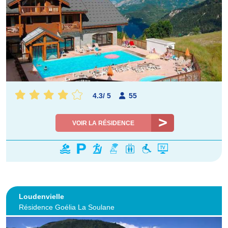
4.3
/
5
55
VOIR LA RÉSIDENCE
Loudenvielle
Résidence Goélia La Soulane