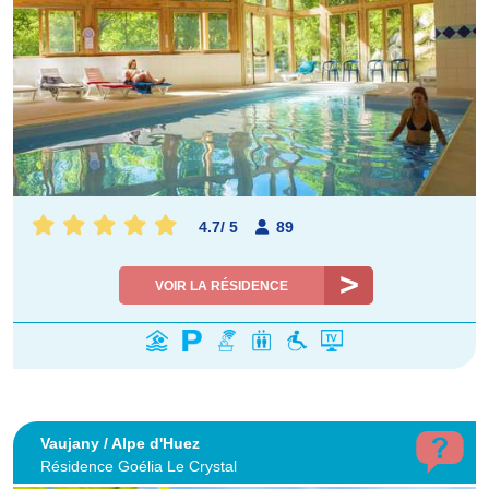
4.7
/
5
89
VOIR LA RÉSIDENCE
Vaujany / Alpe d'Huez
Résidence Goélia Le Crystal