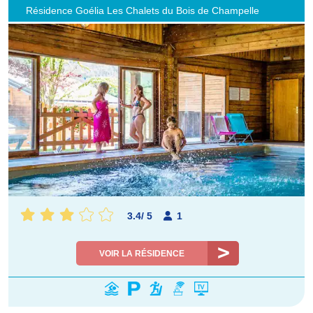
Résidence Goélia Les Chalets du Bois de Champelle
3.4
/
5
1
VOIR LA RÉSIDENCE