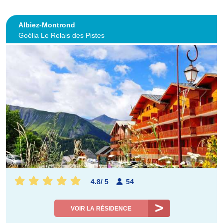
Albiez-Montrond
Goélia Le Relais des Pistes
4.8
/
5
54
VOIR LA RÉSIDENCE