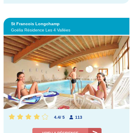
St Francois Longchamp
Goélia Résidence Les 4 Vallées
4.4
/
5
113