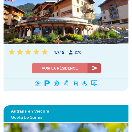
4.7
/
5
270
VOIR LA RÉSIDENCE
Autrans en Vercors
Goélia Le Sornin