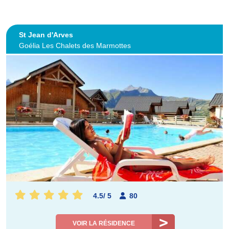
St Jean d'Arves
Goélia Les Chalets des Marmottes
4.5
/
5
80
VOIR LA RÉSIDENCE