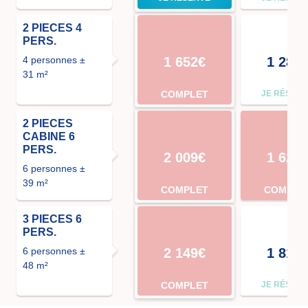
2 PIECES 4
PERS.
4 personnes ±
1 652€
1 288
31 m²
COMPLET
JE RÉSER
2 PIECES
CABINE 6
PERS.
2 009€
1 624
6 personnes ±
39 m²
COMPLET
COMPLE
3 PIECES 6
PERS.
6 personnes ±
2 149€
1 813
48 m²
COMPLET
JE RÉSER