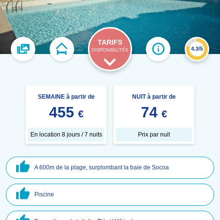
TARIFS
4.3/5
DISPONIBILITÉS
SEMAINE à partir de
NUIT à partir de
455
74
€
€
En location 8 jours / 7 nuits
Prix par nuit
A 600m de la plage, surplombant la baie de Socoa
Piscine