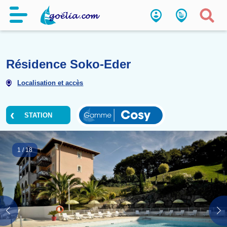
Résidence Soko-Eder
Localisation et accès
STATION
1
/
18