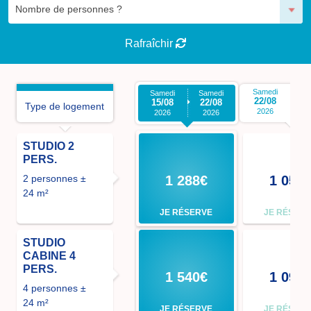
Rafraîchir
Samedi
S
Samedi
Samedi
22/08
2
15/08
22/08
Type de logement
2026
2026
2026
STUDIO 2
PERS.
2 personnes ±
1 288€
1 050
24 m²
JE RÉSERVE
JE RÉSER
STUDIO
CABINE 4
PERS.
1 540€
1 092
4 personnes ±
24 m²
JE RÉSERVE
JE RÉSER