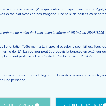
 avec un coin cuisine (2 plaques vitrocéramiques, micro-ondes/grill, réfr
lévision écran plat avec chaînes française, une salle de bain et WCsépa
s enfants de moins de 6 ans selon le décret n° 95 949 du 25/08/1995.
 l'orientation "côté mer" à tarif spécial et selon disponibilités. Tous l
n forme de "E". La vue mer peut être depuis la terrasse en extérieur ou
mplacement préférentiel auprès de la résidence avant l'arrivée.
rsonnes autorisée dans le logement. Pour des raisons de sécurité, nous
mme une personne).
STUDIO 4 PERS.
STUDIO 4 PERS. MER