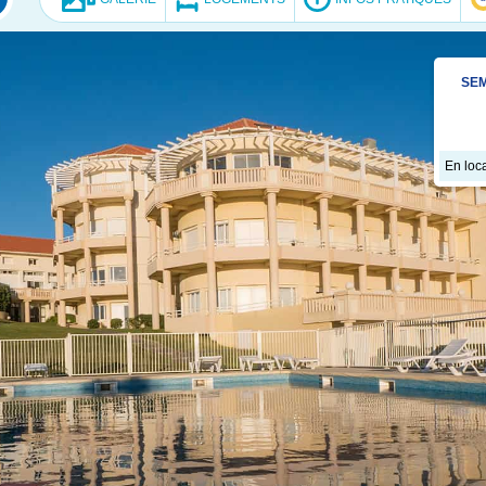
SEM
En loca