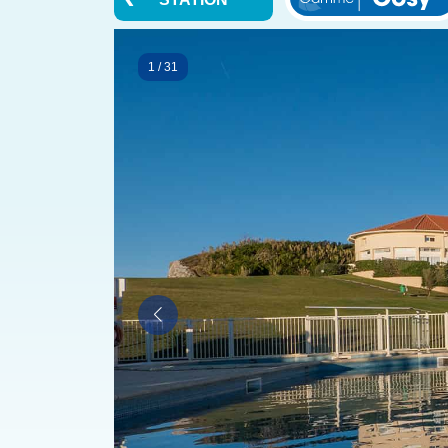
1
/
31