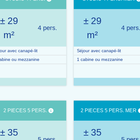
± 29
± 29
4 pers.
4 pers
m²
m²
our avec canapé-lit
Séjour avec canapé-lit
abine ou mezzanine
1 cabine ou mezzanine
2 PIECES 5 PERS.
2 PIECES 5 PERS. MER
± 35
± 35
5 pers.
5 pers