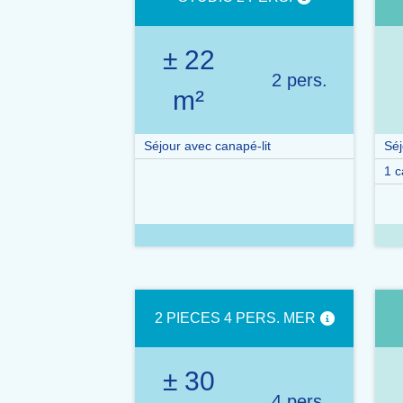
± 22
2 pers.
m²
Séjour avec canapé-lit
Séj
1 c
2 PIECES 4 PERS. MER
± 30
4 pers.