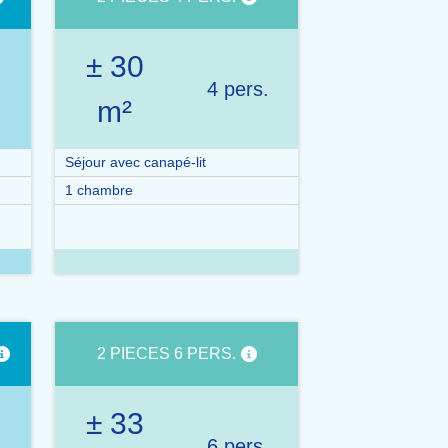
± 30
.
4 pers.
m²
Séjour avec canapé-lit
1 chambre
2 PIECES 6 PERS.
± 33
.
6 pers.