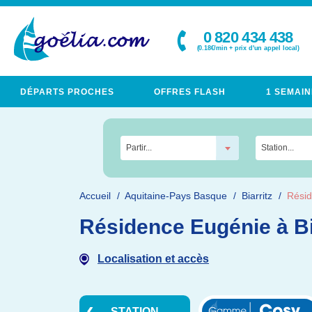
0 820 434 438
(0.18€/min + prix d'un appel local)
DÉPARTS PROCHES
OFFRES FLASH
1 SEMAIN
Partir...
Station...
Accueil
Aquitaine-Pays Basque
Biarritz
Rési
Résidence Eugénie à Bi
Localisation et accès
STATION