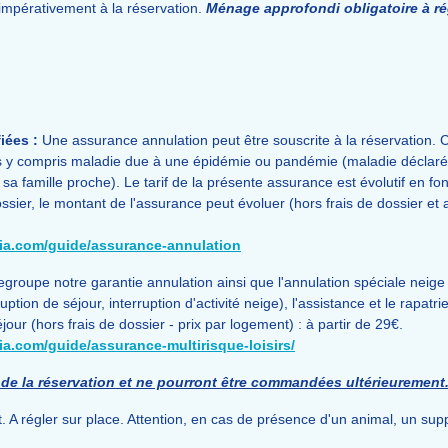
impérativement à la réservation.
Ménage approfondi obligatoire à rég
iées :
Une assurance annulation peut être souscrite à la réservation. C
 y compris maladie due à une épidémie ou pandémie (maladie déclarée,
famille proche). Le tarif de la présente assurance est évolutif en fonc
ssier, le montant de l'assurance peut évoluer (hors frais de dossier et 
lia.com/guide/assurance-annulation
egroupe notre garantie annulation ainsi que l'annulation spéciale neige 
ption de séjour, interruption d'activité neige), l'assistance et le rapatr
jour (hors frais de dossier - prix par logement) : à partir de 29€.
ia.com/guide/assurance-multirisque-loisirs/
de la réservation et ne pourront être commandées ultérieurement
 A régler sur place. Attention, en cas de présence d'un animal, un su