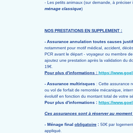
- Les petits animaux (sur demande, à préciser 
ménage classique
)
NOS PRESTATIONS EN SUPPLEMENT :
- Assurance annulation toutes causes justif
notamment pour motif médical, accident, décès
PCR avant le départ - voyageur ou membre de sa 
ajoutez une prestation après la validation du do
19€.
Pour plus d'informations :
https://www.goe
- Assurance multirisques
: Cette assurance r
ou vol de forfait de remontée mécanique, interru
évolutif en fonction du montant total de votre sé
Pour plus d'informations :
https://www.goel
Ces assurances sont à réserver au moment 
- Ménage final
obligatoire
:
50€ par logement.
appliqué.