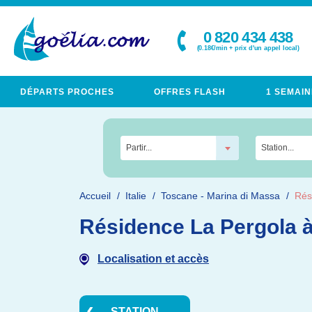
0 820 434 438
(0.18€/min + prix d'un appel local)
DÉPARTS PROCHES
OFFRES FLASH
1 SEMAIN
Partir...
Station...
Accueil
Italie
Toscane - Marina di Massa
Rés
Résidence La Pergola 
Localisation et accès
STATION