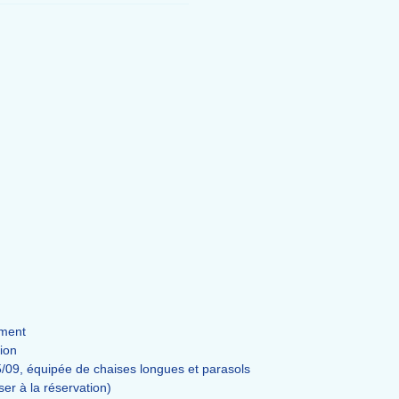
ement
tion
15/09, équipée de chaises longues et parasols
iser à la réservation)