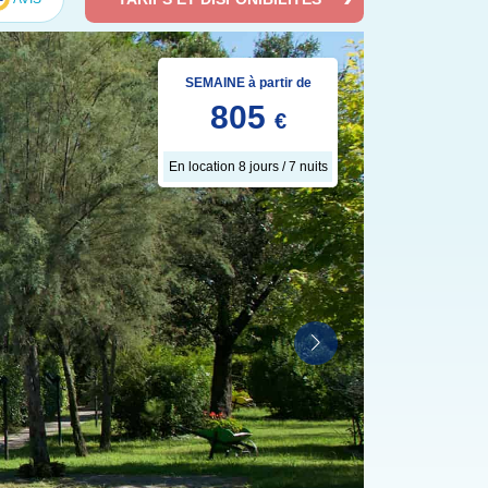
SEMAINE à partir de
805
€
En location 8 jours / 7 nuits