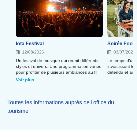
Iota Festival
Soirée Food
12/08/2026
03/07/2026
Un festival de musique qui réunit différents
Le temps d'une 
styles et univers. Une programmation variée
investissent le
pour profiter de plusieurs ambiances au fil
détendu et ani
de la journée et de la nuit !
Voir plus
Toutes les informations auprès de l'office du
tourisme