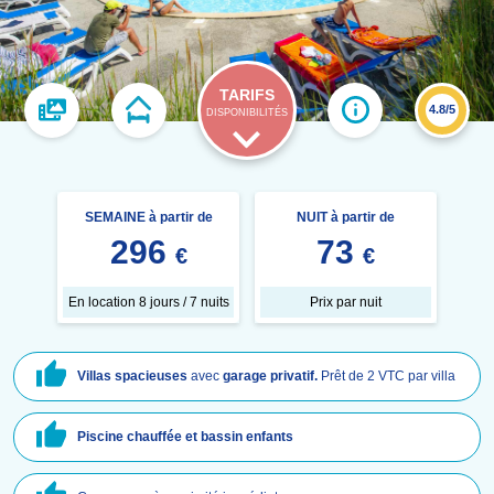
TARIFS
4.8/5
DISPONIBILITÉS
SEMAINE à partir de
NUIT à partir de
296
73
€
€
En location 8 jours / 7 nuits
Prix par nuit
Villas
spacieuses
avec
garage privatif.
Prêt de 2 VTC par villa
Piscine chauffée et bassin enfants