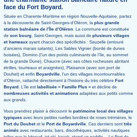
face du Fort Boyard.
Située en Charente-Maritime en région Nouvelle-Aquitaine, partez
à la découverte de Saint-Georges-d’Oléron, la
plus grande
station balnéaire de l’Île d’Oléron
. La commune est constituée
de
son bourg
, Saint-Georges, mais aussi de
plusieurs villages
et hameaux
ayant chacun des spécificités : Sauzelle (entouré
d’anciens marais salants), Les Sables Vignier (bordé de dunes
boisées), Domino (l’un des points culminants de l’île, au sommet
de la grande Dune), Chaucre (avec ses côtes rocheuses abritant
étrilles, tourteaux et araignées), Plaisance (avec son port de
Douhet) et enfin
Boyardville
, l’un des villages incontournables
d’Oléron, rattaché directement à l’histoire du très célèbre
Fort
Boyard
. L’île est
labellisée « Famille Plus »
et décline de
nombreuses activités et animations
adaptées aux petits comme
aux grands.
Vous prendrez plaisir à découvrir le
patrimoine local des villages
typiques
avec leurs petites ruelles bordées de roses trémières, le
Port du Douhet
et le
Port de Boyardville
. Ces derniers sont
très
animés
avec restaurants, bars, discothèques, activités nautiques
telles que le kitesurf, jet ski, kayak, stand up paddle… Le Port de