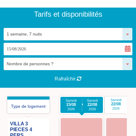
Tarifs et disponibilités
Rafraîchir
Samedi
S
Samedi
Samedi
22/08
2
15/08
22/08
Type de logement
2026
2026
2026
VILLA 3
PIECES 4
PERS.