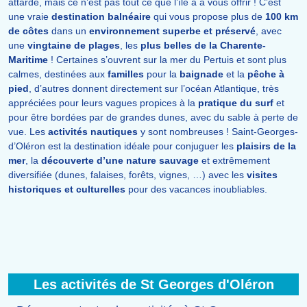
attarde, mais ce n’est pas tout ce que l’île a à vous offrir ! C’est
une vraie
destination balnéaire
qui vous propose plus de
100 km
de côtes
dans un
environnement superbe et préservé
, avec
une
vingtaine de plages
, les
plus belles de la Charente-
Maritime
! Certaines s’ouvrent sur la mer du Pertuis et sont plus
calmes, destinées aux
familles
pour la
baignade
et la
pêche à
pied
, d’autres donnent directement sur l’océan Atlantique, très
appréciées pour leurs vagues propices à la
pratique du surf
et
pour être bordées par de grandes dunes, avec du sable à perte de
vue. Les
activités nautiques
y sont nombreuses ! Saint-Georges-
d’Oléron est la destination idéale pour conjuguer les
plaisirs de la
mer
, la
découverte d’une nature sauvage
et extrêmement
diversifiée (dunes, falaises, forêts, vignes, …) avec les
visites
historiques et culturelles
pour des vacances inoubliables.
Les activités de St Georges d'Oléron