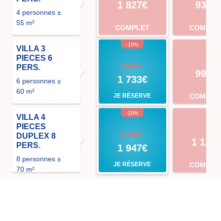
1 827€
931€
4 personnes ±
55 m²
COMPLET
COMPLE
-10%
VILLA 3
PIECES 6
1 925€
PERS.
994€
1 733€
6 personnes ±
60 m²
JE RÉSERVE
COMPLE
-10%
VILLA 4
PIECES
2 163€
DUPLEX 8
1 120
PERS.
1 947€
8 personnes ±
JE RÉSERVE
COMPLE
70 m²