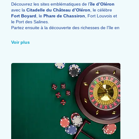
Découvrez les sites emblématiques de l’
île d’Oléron
avec la
Citadelle du Château d’Oléron
, le célèbre
Fort Boyard
, le
Phare de Chassiron
, Fort Louvois et
le Port des Salines.
Partez ensuite à la découverte des richesses de l’île en
parcourant la
Route des Huîtres
, les villages typiques,
le port de la Cotinière, le Musée de l’Île d’Oléron, les
Voir plus
Jardins de la Boirie, le Marais aux Oiseaux et le
vignoble Favre. Poursuivez votre escapade vers la
place forte de
Brouage
,
La Rochelle
ou encore l’île
d’Aix.