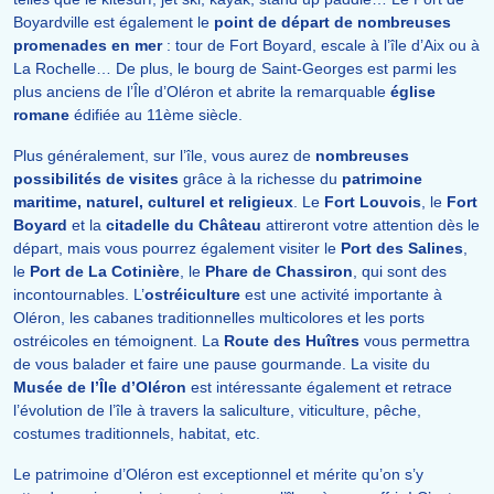
Boyardville est également le
point de départ de nombreuses
promenades en mer
: tour de Fort Boyard, escale à l’île d’Aix ou à
La Rochelle… De plus, le bourg de Saint-Georges est parmi les
plus anciens de l’Île d’Oléron et abrite la remarquable
église
romane
édifiée au 11ème siècle.
Plus généralement, sur l’île, vous aurez de
nombreuses
possibilités de visites
grâce à la richesse du
patrimoine
maritime, naturel, culturel et religieux
. Le
Fort Louvois
, le
Fort
Boyard
et la
citadelle du Château
attireront votre attention dès le
départ, mais vous pourrez également visiter le
Port des Salines
,
le
Port de La Cotinière
, le
Phare de Chassiron
, qui sont des
incontournables. L’
ostréiculture
est une activité importante à
Oléron, les cabanes traditionnelles multicolores et les ports
ostréicoles en témoignent. La
Route des Huîtres
vous permettra
de vous balader et faire une pause gourmande. La visite du
Musée de l’Île d’Oléron
est intéressante également et retrace
l’évolution de l’île à travers la saliculture, viticulture, pêche,
costumes traditionnels, habitat, etc.
Le patrimoine d’Oléron est exceptionnel et mérite qu’on s’y