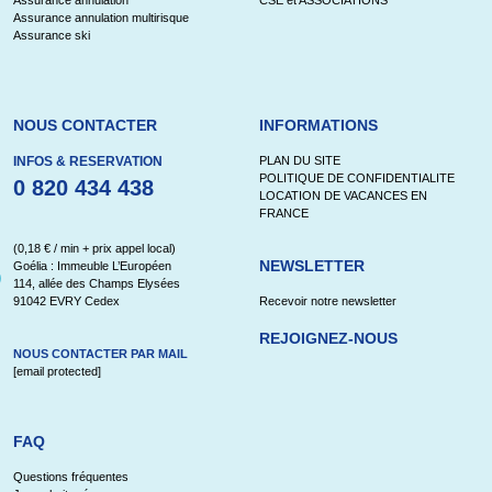
Assurance annulation
CSE et ASSOCIATIONS
Assurance annulation multirisque
Assurance ski
NOUS CONTACTER
INFORMATIONS
INFOS & RESERVATION
PLAN DU SITE
POLITIQUE DE CONFIDENTIALITE
0 820 434 438
LOCATION DE VACANCES EN
FRANCE
(0,18 € / min + prix appel local)
NEWSLETTER
Goélia : Immeuble L’Européen
114, allée des Champs Elysées
91042 EVRY Cedex
Recevoir notre newsletter
REJOIGNEZ-NOUS
NOUS CONTACTER PAR MAIL
[email protected]
FAQ
Questions fréquentes