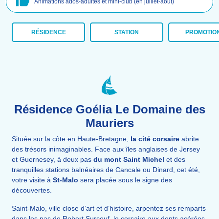
Animations ados-adultes et mini-club (en juillet-août)
RÉSIDENCE
STATION
PROMOTIO
Résidence Goélia Le Domaine des
Mauriers
Située sur la côte en Haute-Bretagne,
la cité corsaire
abrite
des trésors inimaginables. Face aux îles anglaises de Jersey
et Guernesey, à deux pas
du mont Saint Michel
et des
tranquilles stations balnéaires de Cancale ou Dinard, cet été,
votre visite à
St-Malo
sera placée sous le signe des
découvertes.
Saint-Malo,
ville close
d’art et d’histoire, arpentez ses remparts
dans les pas de Robert Surcouf, le corsaire aux dents acérées