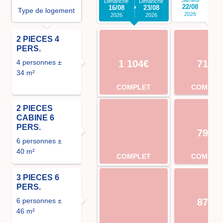
Dimanche
Dimanche
22/08
2
16/08
23/08
Type de logement
2026
2026
2026
2 PIECES 4
PERS.
4 personnes ±
1 104€
714€
34 m²
COMPLET
COMPLE
2 PIECES
CABINE 6
PERS.
798€
6 personnes ±
40 m²
COMPLET
COMPLE
3 PIECES 6
PERS.
6 personnes ±
874€
46 m²