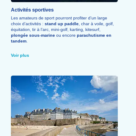
Activités sportives
Les amateurs de sport pourront profiter d’un large
choix d’activités :
stand up paddle
, char à voile, golf,
équitation, tir à l’arc, mini-golf, karting, kitesurf,
plongée sous-marine
ou encore
parachutisme en
tandem
.
Entre activités nautiques, loisirs de plein air et
sensations fortes, la destination offre de nombreuses
Voir plus
possibilités pour se divertir et profiter pleinement du
séjour.