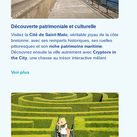
Découverte patrimoniale et culturelle
Visitez la
Cité de Saint-Malo
, véritable joyau de la côte
bretonne, avec ses remparts historiques, ses ruelles
pittoresques et son
riche patrimoine maritime
.
Découvrez ensuite la ville autrement avec
Cryptors in
the City
, une chasse au trésor interactive mêlant
street art, jeu et patrimoine
pour explorer Saint-Malo
de façon originale et ludique.
Voir plus
À proximité, partez également à la rencontre des
animaux et de la nature avec
Alligator Bay, le Parc
Zoologique de la Bourbansais et le Parc animalier
de Branféré
, pour des sorties en famille riches en
découvertes et en moments de partage.