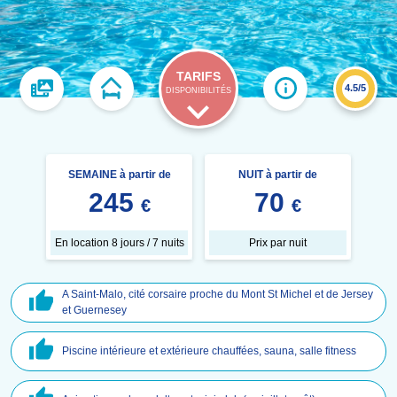
TARIFS
4.5/5
DISPONIBILITÉS
SEMAINE à partir de
NUIT à partir de
245
70
€
€
En location 8 jours / 7 nuits
Prix par nuit
A Saint-Malo, cité corsaire proche du Mont St Michel et de Jersey
et Guernesey
Piscine intérieure et extérieure chauffées, sauna, salle fitness