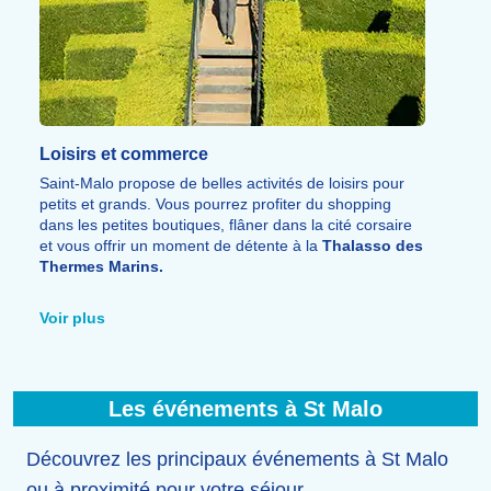
Loisirs et commerce
Saint-Malo propose de belles activités de loisirs pour
petits et grands. Vous pourrez profiter du shopping
dans les petites boutiques, flâner dans la cité corsaire
et vous offrir un moment de détente à la
Thalasso des
Thermes Marins.
Les enfants apprécieront le
parc de loisirs
Les P’tits
Pirates, avec structures gonflables, canons à balle et
Voir plus
karting. La destination propose aussi un
labyrinthe
géant
, une piscine olympique et une piscine ludique
avec
toboggans géants
.
À proximité, plusieurs parcs à thème permettent de
Les événements à St Malo
prolonger la découverte, comme Alligator Bay, le
Parc
Zoologique
de la Bourbansais et le Parc animalier de
Branféré.
Découvrez les principaux événements à St Malo
ou à proximité pour votre séjour